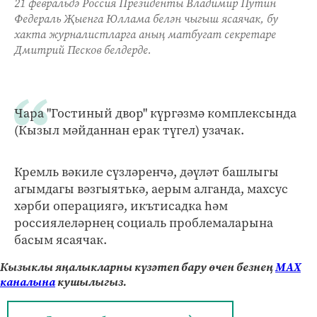
21 февральдә Россия Президенты Владимир Путин
Федераль Җыенга Юллама белән чыгыш ясаячак, бу
хакта журналистларга аның матбугат секретаре
Дмитрий Песков белдерде.
Чара "Гостиный двор" күргәзмә комплексында
(Кызыл мәйданнан ерак түгел) узачак.
Кремль вәкиле сүзләренчә, дәүләт башлыгы
агымдагы вәзгыятькә, аерым алганда, махсус
хәрби операциягә, икътисадка һәм
россиялеләрнең социаль проблемаларына
басым ясаячак.
Кызыклы яңалыкларны күзәтеп бару өчен безнең
МАХ
каналына
кушылыгыз.