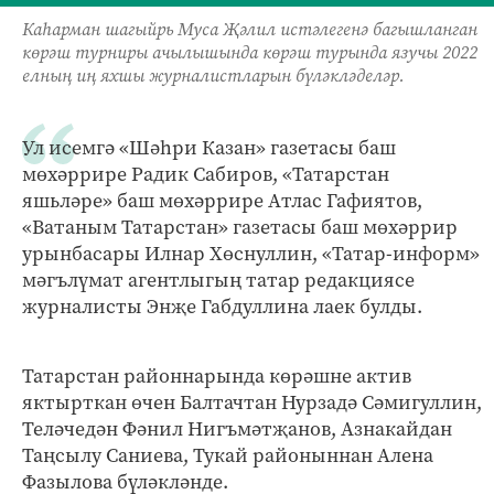
Каһарман шагыйрь Муса Җәлил истәлегенә багышланган
көрәш турниры ачылышында көрәш турында язучы 2022
елның иң яхшы журналистларын бүләкләделәр.
Ул исемгә «Шәһри Казан» газетасы баш
мөхәррире Радик Сабиров, «Татарстан
яшьләре» баш мөхәррире Атлас Гафиятов,
«Ватаным Татарстан» газетасы баш мөхәррир
урынбасары Илнар Хөснуллин, «Татар-информ»
мәгълүмат агентлыгың татар редакциясе
журналисты Энҗе Габдуллина лаек булды.
Татарстан районнарында көрәшне актив
яктырткан өчен Балтачтан Нурзадә Сәмигуллин,
Теләчедән Фәнил Нигъмәтҗанов, Азнакайдан
Таңсылу Саниева, Тукай районыннан Алена
Фазылова бүләкләнде.