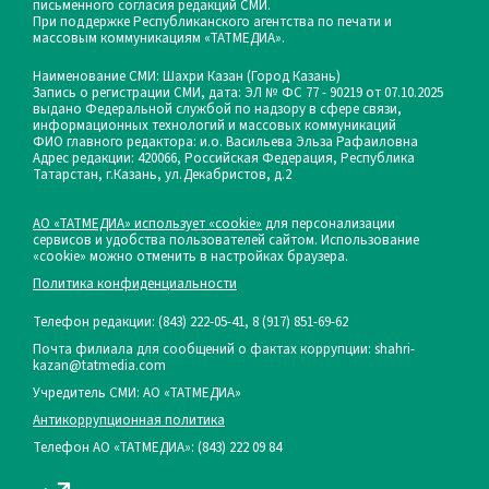
письменного согласия редакций СМИ.
При поддержке Республиканского агентства по печати и
массовым коммуникациям «ТАТМЕДИА».
Наименование СМИ: Шахри Казан (Город Казань)
Запись о регистрации СМИ, дата: ЭЛ № ФС 77 - 90219 от 07.10.2025
выдано Федеральной службой по надзору в сфере связи,
информационных технологий и массовых коммуникаций
ФИО главного редактора: и.о. Васильева Эльза Рафаиловна
Адрес редакции: 420066, Российская Федерация, Республика
Татарстан, г.Казань, ул.Декабристов, д.2
АО «ТАТМЕДИА» использует «cookie»
для персонализации
сервисов и удобства пользователей сайтом. Использование
«cookie» можно отменить в настройках браузера.
Политика конфиденциальности
Телефон редакции:
(843) 222-05-41, 8 (917) 851-69-62
Почта филиала для сообщений о фактах коррупции: shahri-
kazan@tatmedia.com
Учредитель СМИ: АО «ТАТМЕДИА»
Антикоррупционная политика
Телефон АО «ТАТМЕДИА»: (843) 222 09 84