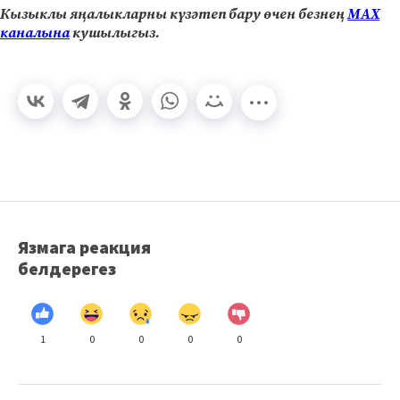
Кызыклы яңалыкларны күзәтеп бару өчен безнең
МАХ
каналына
кушылыгыз.
Язмага реакция
белдерегез
1
0
0
0
0