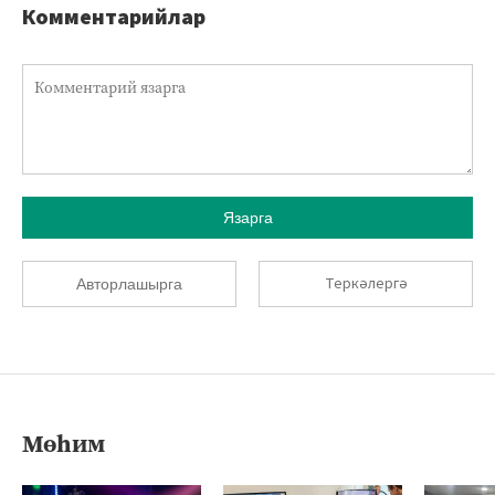
Комментарийлар
Язарга
Теркәлергә
Авторлашырга
Мөһим