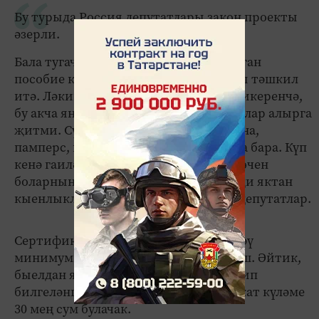
Бу турыда Россия депутатлары закон проекты
әзерли.
Бала тугач та, бер тапкыр бирелә торган
пособие күләме 2023 елда 22 909 сумны тәшкил
итә. Ләкин инициатива авторлары фикеренчә,
бу акча яңа туган сабыйга кирәк-яраклар алырга
җитми. Сүз бала арбасы, карават, ванна,
памперс, кием һәм башкалар турында бара. Күп
кенә гаиләләр, бигрәк тә студентлар өчен
боларның барысын да сатып алу матди яктан
кыенлыклар тудырырга мөмкин, ди депутатлар.
Сертификат күләме ике төбәкнең яшәү
минимумыннан да ким булмаска тиеш. Әйтик,
быелдан яшәү минимумы 14375 сум дип
билгеләнгән. Шулай булгач, сертификат күләме
30 мең сум булачак.