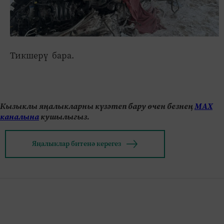
Тикшерү бара.
Кызыклы яңалыкларны күзәтеп бару өчен безнең
МАХ
каналына
кушылыгыз.
Яңалыклар битенә керегез