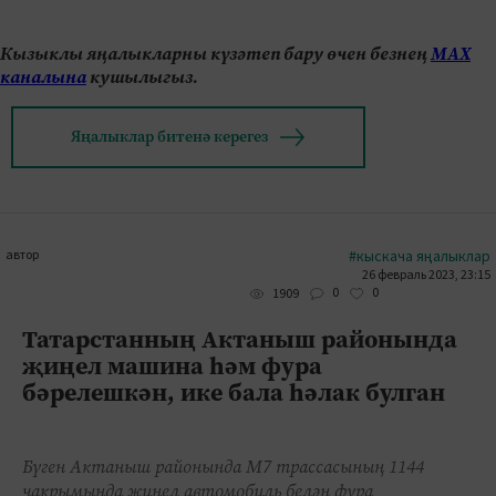
Кызыклы яңалыкларны күзәтеп бару өчен безнең
МАХ
каналына
кушылыгыз.
Яңалыклар битенә керегез
автор
#кыскача яңалыклар
26 февраль 2023, 23:15
0
0
1909
Татарстанның Актаныш районында
җиңел машина һәм фура
бәрелешкән, ике бала һәлак булган
Бүген Актаныш районында М7 трассасының 1144
чакрымында җиңел автомобиль белән фура