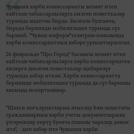
Чувашия хәрби комиссариаты хезмәт итеп
кайткан чабаксарлыларга килгән повесткалар
турында аңлатма бирде. Билгеле булганча,
биредә бернинди мобилизация турында сүз
бармый. "Чуваш информ"телеграм-каналында
хәрби комиссариатның хәбәре урнаштырылган.
26 февральдә "Про Город" басмасы хезмәт итеп
кайткан чабаксарлыларга хәрби комиссариатка
килергә диелгән повесткалар җибәрелүе
турында хәбәр иткән. Хәрби комиссариатта
бернинди мобилизация турында да сүз бармавы
хакында искәрткәннәр.
"Шәхси мәгълүматларны ачыклау һәм запастагы
гражданнарның хәрби учеты документларына
үзгәрешләр кертү буенча планлы чаралар дәвам
итә", - дип хәбәр итә Чувашия хәрби