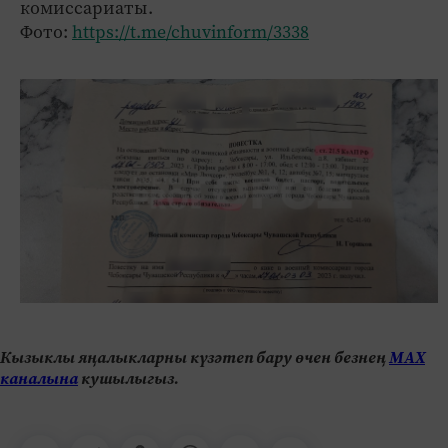
комиссариаты.
Фото:
https://t.me/chuvinform/3338
Кызыклы яңалыкларны күзәтеп бару өчен безнең
МАХ
каналына
кушылыгыз.