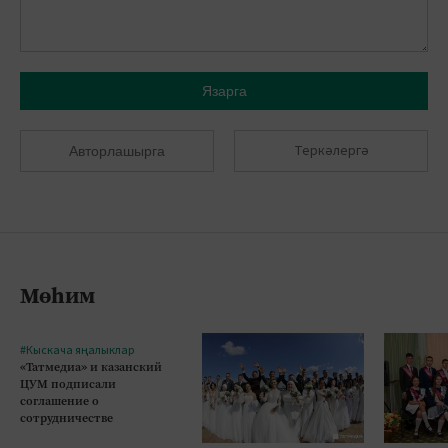
Язарга
Теркәлергә
Авторлашырга
Мөһим
#Кыскача яңалыклар
«Татмедиа» и казанский
ЦУМ подписали
соглашение о
сотрудничестве