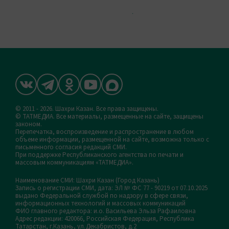
© 2011 - 2026. Шахри Казан. Все права защищены.
© ТАТМЕДИА. Все материалы, размещенные на сайте, защищены
законом.
Перепечатка, воспроизведение и распространение в любом
объеме информации, размещенной на сайте, возможна только с
письменного согласия редакций СМИ.
При поддержке Республиканского агентства по печати и
массовым коммуникациям «ТАТМЕДИА».
Наименование СМИ: Шахри Казан (Город Казань)
Запись о регистрации СМИ, дата: ЭЛ № ФС 77 - 90219 от 07.10.2025
выдано Федеральной службой по надзору в сфере связи,
информационных технологий и массовых коммуникаций
ФИО главного редактора: и.о. Васильева Эльза Рафаиловна
Адрес редакции: 420066, Российская Федерация, Республика
Татарстан, г.Казань, ул.Декабристов, д.2