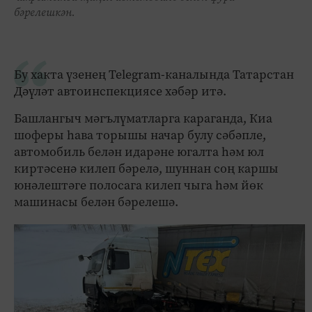
бәрелешкән.
Бу хакта үзенең Telegram-каналында Татарстан
Дәүләт автоинспекциясе хәбәр итә.
Башлангыч мәгълүматларга караганда, Киа
шоферы һава торышы начар булу сәбәпле,
автомобиль белән идарәне югалта һәм юл
киртәсенә килеп бәрелә, шуннан соң каршы
юнәлештәге полосага килеп чыга һәм йөк
машинасы белән бәрелешә.