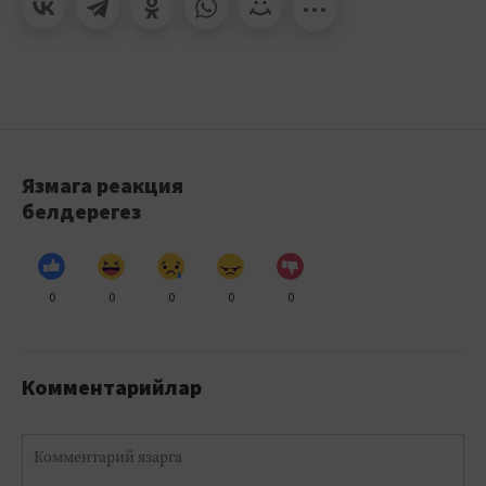
Язмага реакция
белдерегез
0
0
0
0
0
Комментарийлар