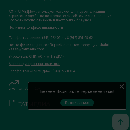
АО «ТАТМЕДИА» использует «cookie»
для персонализации
сервисов и удобства пользователей сайтом. Использование
«cookie» можно отменить в настройках браузера.
Политика конфиденциальности
Телефон редакции:
(843) 222-05-41, 8 (917) 851-69-62
Почта филиала для сообщений о фактах коррупции: shahri-
kazan@tatmedia.com
Учредитель СМИ: АО «ТАТМЕДИА»
Антикоррупционная политика
Телефон АО «ТАТМЕДИА»: (843) 222 09 84
Live Internet
16+
Безнең Вконтакте төркеменә языл!
Подписаться