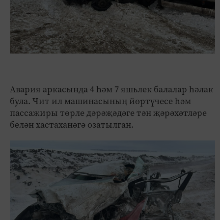
Авария аркасында 4 һәм 7 яшьлек балалар һәлак
була. Чит ил машинасының йөртүчесе һәм
пассажиры төрле дәрәҗәдәге тән җәрәхәтләре
белән хастаханәгә озатылган.