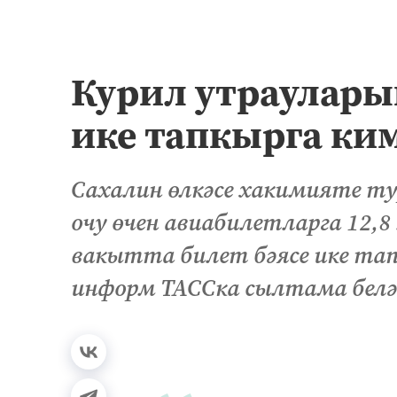
Курил утраулары
ике тапкырга ки
Сахалин өлкәсе хакимияте т
очу өчен авиабилетларга 12,8
вакытта билет бәясе ике тап
информ ТАССка сылтама белә