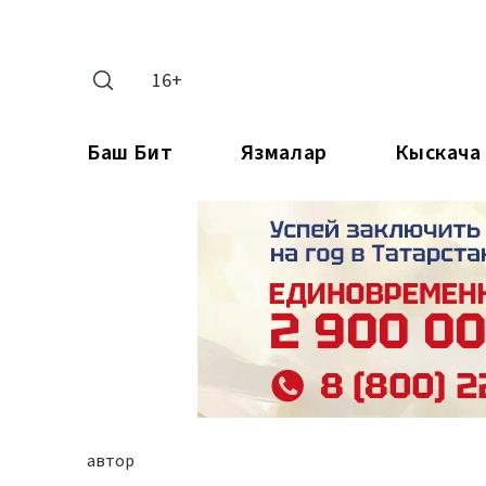
16+
Баш Бит
Язмалар
Кыскача
автор