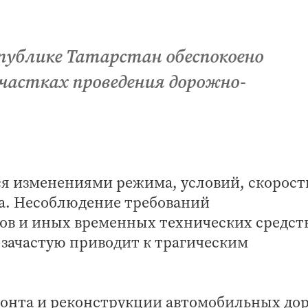
публике Татарстан обеспокоено
частках проведения дорожно-
я изменениями режима, условий, скорост
а. Несоблюдение требований
в и иных временных технических средст
зачастую приводит к трагическим
ремонта и реконструкции автомобильных до