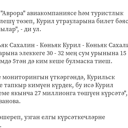
 "Аврора" авиакомпаниясе һәм туристлык
лешү төзеп, Курил утрауларына билет бәя
лар", - ди ул.
ьяк Сахалин - Көньяк Курил - Көньяк Сахал
рына элеккеге 30 - 32 мең сум урынына 15 
емдә 5тән дә ким кеше булмаска тиеш.
 мониторингын үткәргәндә, Курильск
 тапкыр кимүен күрдек, бу исә Курил
ме якынча 27 миллионга төшүен күрсәтә", 
ванова.
өшереп, узган елгы күрсәткечләрне
.