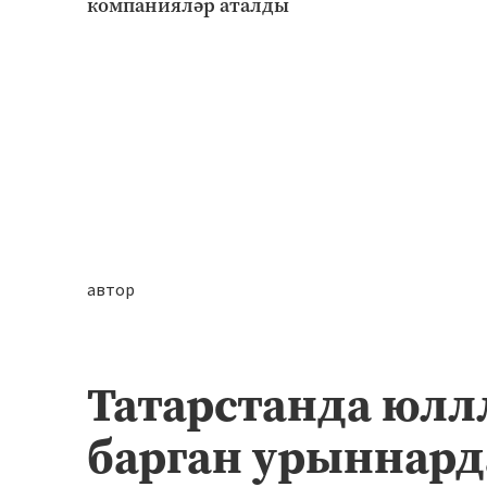
компанияләр аталды
автор
Татарстанда юлл
барган урыннард