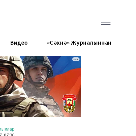
Видео
«Сәхнә» Журналыннан
лыклар
, 07:20