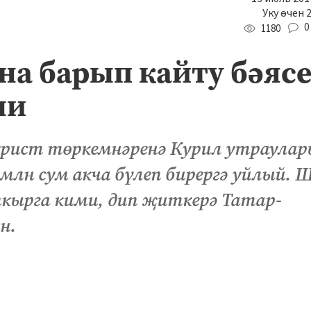
Уку өчен 
0
1180
на барып кайту бәяс
ми
урист төркемнәренә Курил утраула
 млн сум акча бүлеп бирергә уйлый. 
кырга кими, дип җиткерә Татар-
н.