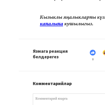
Кызыклы яңалыкларны күзә
каналына
кушылыгыз.
Язмага реакция
белдерегез
0
Комментарийлар