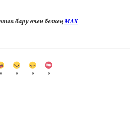
теп бару өчен безнең
МАХ
0
0
0
0