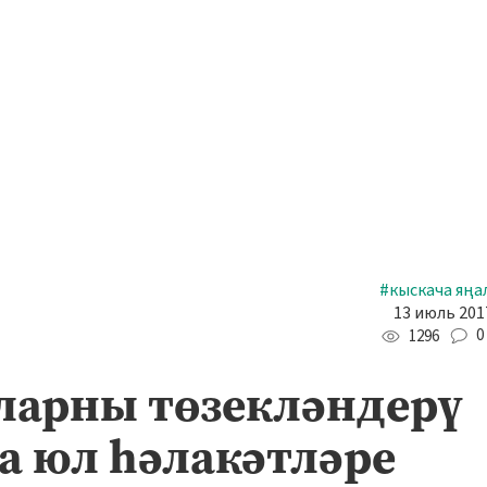
#кыскача яңа
13 июль 2017
0
1296
ларны төзекләндерү
а юл һәлакәтләре