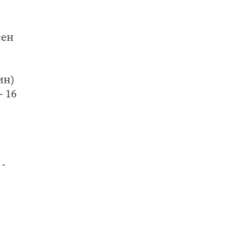
сен
ин)
- 16
-