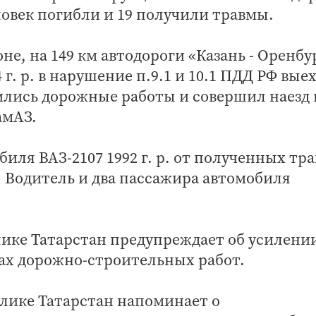
ловек погибли и 19 получили травмы.
не, на 149 км автодороги «Казань - Оренбу
г. р. в нарушение п.9.1 и 10.1 ПДД РФ вые
ились дорожные работы и совершил наезд 
амАЗ.
иля ВАЗ-2107 1992 г. р. от полученных тр
 Водитель и два пассажира автомобиля
ике Татарстан предупреждает об усилени
ках дорожно-строительных работ.
лике Татарстан напоминает о