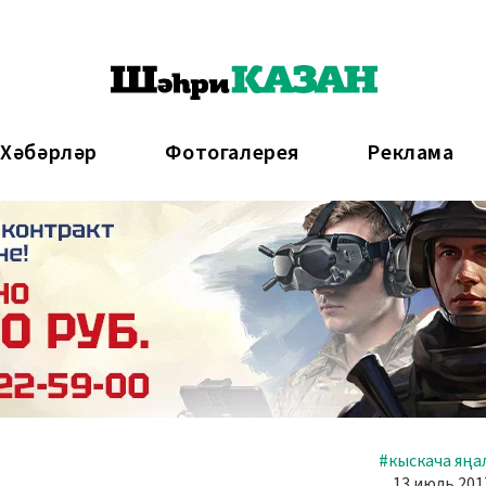
 Хәбәрләр
Фотогалерея
Реклама
#кыскача яңа
13 июль 2017