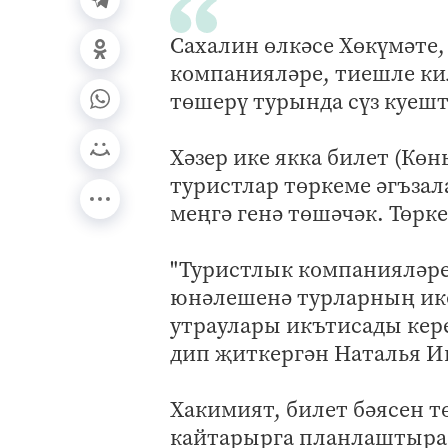
Сахалин өлкәсе Хөкүмәте,
компанияләре, тиешле ки
төшерү турында сүз куешты
Хәзер ике якка билет (Көн
туристлар төркеме әгъзала
меңгә генә төшәчәк. Төрк
"Туристлык компанияләре
юнәлешенә турларның ике
утраулары икътисады кере
дип җиткергән Наталья И
Хакимият, билет бәясен т
кайтарырга планлаштыра