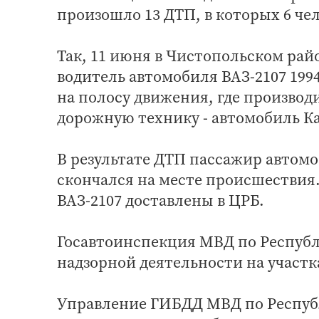
произошло 13 ДТП, в которых 6 че
Так, 11 июня в Чистопольском райо
водитель автомобиля ВАЗ-2107 1994 
на полосу движения, где производ
дорожную технику - автомобиль К
В результате ДТП пассажир автомоб
скончался на месте происшествия.
ВАЗ-2107 доставлены в ЦРБ.
Госавтоинспекция МВД по Республ
надзорной деятельности на участ
Управление ГИБДД МВД по Респуб