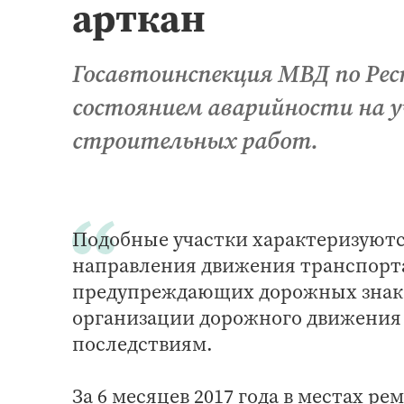
арткан
Госавтоинспекция МВД по Рес
состоянием аварийности на у
строительных работ.
Подобные участки характеризуютс
направления движения транспорт
предупреждающих дорожных знако
организации дорожного движения 
последствиям.
За 6 месяцев 2017 года в местах 