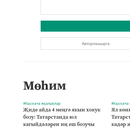
Авторлашырга
Мөһим
#Кыскача яңалыклар
#Кыскача
Җиде айда 4 меңгә якын хокук
Ял көн
бозу: Татарстанда юл
Татарст
кагыйдәләрен иң еш бозучы
кадәр 