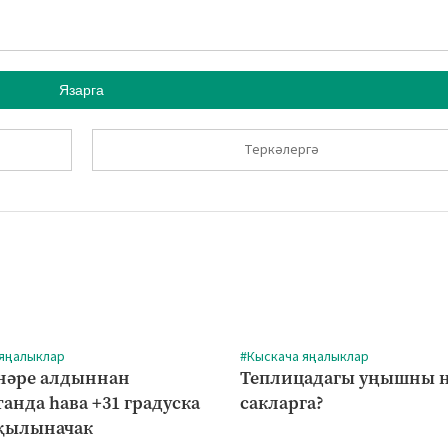
Язарга
Теркәлергә
 яңалыклар
#Кыскача яңалыклар
нәре алдыннан
Теплицадагы уңышны 
анда һава +31 градуска
сакларга?
җылыначак