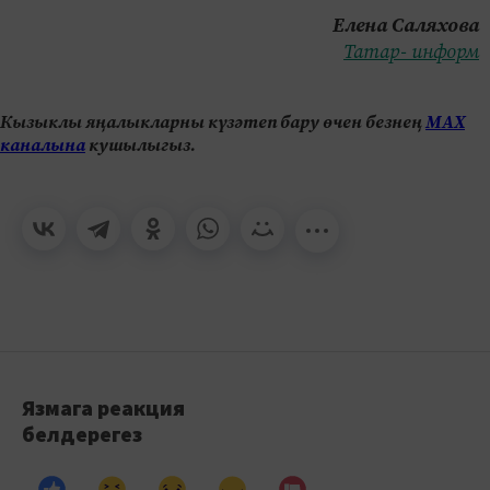
Елена Саляхова
Татар- информ
Кызыклы яңалыкларны күзәтеп бару өчен безнең
МАХ
каналына
кушылыгыз.
Язмага реакция
белдерегез