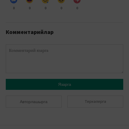
0
0
0
0
0
Комментарийлар
Язарга
Теркәлергә
Авторлашырга