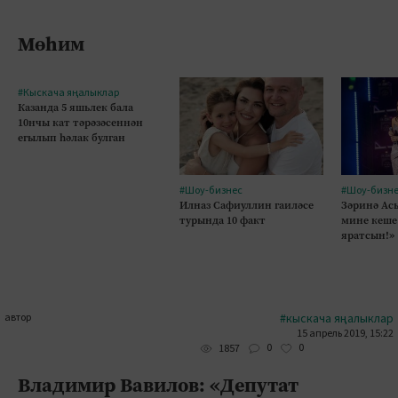
Мөһим
#Кыскача яңалыклар
Казанда 5 яшьлек бала
10нчы кат тәрәзәсеннән
егылып һәлак булган
#Шоу-бизнес
#Шоу-бизн
Илназ Сафиуллин гаиләсе
Зәринә Асы
турында 10 факт
мине кеше
яратсын!»
автор
#кыскача яңалыклар
15 апрель 2019, 15:22
0
0
1857
Владимир Вавилов: «Депутат