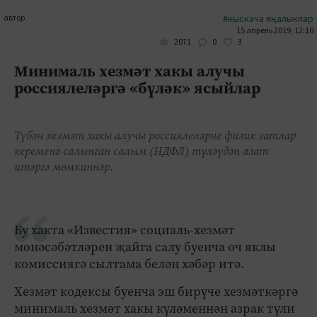
автор
#кыскача яңалыклар
15 апрель 2019, 12:10
0
3
2071
Минималь хезмәт хакы алучы
россиялеләргә «бүләк» ясыйлар
Түбән хезмәт хакы алучы россиялеләрне физик затлар
кеременә салынган салым (НДФЛ) түләүдән азат
итәргә мөмкиннәр.
Бу хакта «Известия» социаль-хезмәт
мөнәсәбәтләрен җайга салу буенча өч яклы
комиссиягә сылтама белән хәбәр итә.
Хезмәт кодексы буенча эш бирүче хезмәткәргә
минималь хезмәт хакы күләменнән азрак түли