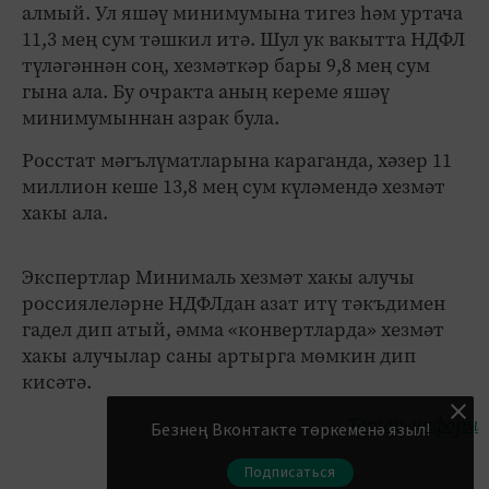
алмый. Ул яшәү минимумына тигез һәм уртача
11,3 мең сум тәшкил итә. Шул ук вакытта НДФЛ
түләгәннән соң, хезмәткәр бары 9,8 мең сум
гына ала. Бу очракта аның кереме яшәү
минимумыннан азрак була.
Росстат мәгълүматларына караганда, хәзер 11
миллион кеше 13,8 мең сум күләмендә хезмәт
хакы ала.
Экспертлар Минималь хезмәт хакы алучы
россиялеләрне НДФЛдан азат итү тәкъдимен
гадел дип атый, әмма «конвертларда» хезмәт
хакы алучылар саны артырга мөмкин дип
кисәтә.
Татар-информ
Безнең Вконтакте төркеменә языл!
Подписаться