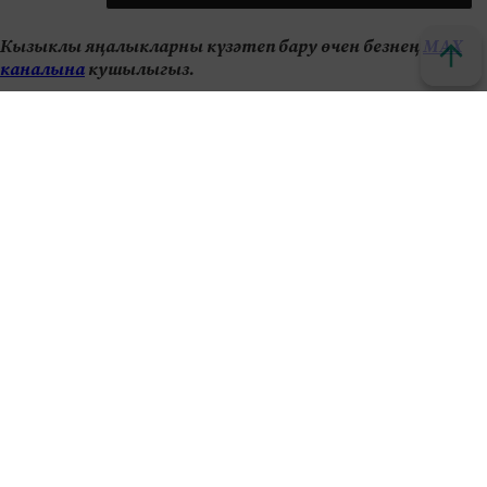
Кызыклы яңалыкларны күзәтеп бару өчен безнең
МАХ
каналына
кушылыгыз.
Яңалыклар битенә керегез