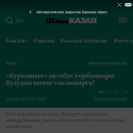
4
Автоматическое закрытие баннера через
16+
Баш Бит
Язмалар
Кыскача Хәбәрләр
Фотога
автор
#кыскача яңалыклар
«Куркыныч» автобус корбаннары
булудан ничек сакланырга?
0
0
2002
15 апрель 2019, 15:52
Уку өчен 6 минут
Риск для жизни на заказ: Эксперты рассказали
татарстанцам, как не сесть в автобус к нелегальному
перевозчику