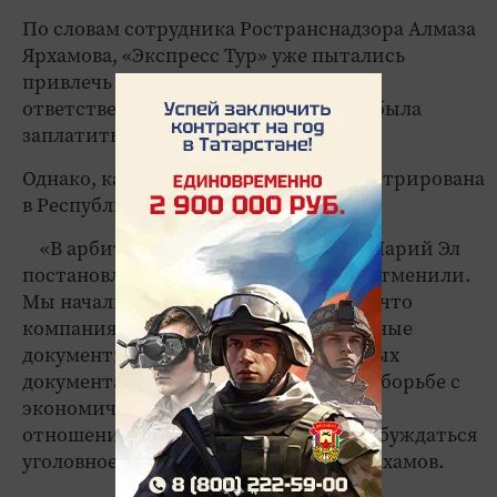
По словам сотрудника Ространснадзора Алмаза
Ярхамова, «Экспресс Тур» уже пытались
привлечь к административной
ответственности. Компания должна была
заплатить штраф в 600 тысяч рублей.
Однако, как оказалось, фирма зарегистрирована
в Республике Марий Эл.
«В арбитражном суде Республики Марий Эл
постановление Ространснадзора РТ отменили.
Мы начали разбираться и выяснили, что
компания предоставила суду подложные
документы. Информацию о подложных
документах мы направили в отдел по борьбе с
экономическими преступлениями. В
отношении “Экспресс Тура” будет возбуждаться
уголовное дело», – рассказал Алмаз Ярхамов.