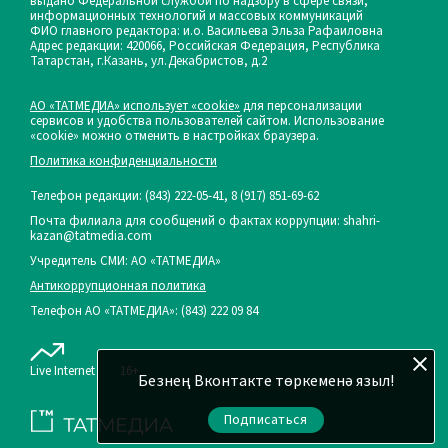
выдано Федеральной службой по надзору в сфере связи,
информационных технологий и массовых коммуникаций
ФИО главного редактора: и.о. Васильева Эльза Рафаиловна
Адрес редакции: 420066, Российская Федерация, Республика
Татарстан, г.Казань, ул.Декабристов, д.2
АО «ТАТМЕДИА» использует «cookie»
для персонализации
сервисов и удобства пользователей сайтом. Использование
«cookie» можно отменить в настройках браузера.
Политика конфиденциальности
Телефон редакции:
(843) 222-05-41, 8 (917) 851-69-62
Почта филиала для сообщений о фактах коррупции: shahri-
kazan@tatmedia.com
Учредитель СМИ: АО «ТАТМЕДИА»
Антикоррупционная политика
Телефон АО «ТАТМЕДИА»: (843) 222 09 84
Live Internet
16+
Безнең Вконтакте төркеменә языл!
Подписаться