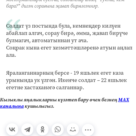
бара?" дигән соравына җавап бирмәгәннәр.
Солдат үз постында була, кемнеңдер килүен
абайлап алгач, сорау бирә, әмма, җавап бирүче
булмагач, автоматыннан ут ача.
Соңрак кына егет хезмәттәшләренә атуын аңлап
ала.
Яраланганнарның берсе - 19 яшьлек егет каза
урынында ук үлгән. Икенче солдат – 22 яшьлек
егетне хастаханәгә салганнар.
Кызыклы яңалыкларны күзәтеп бару өчен безнең
МАХ
каналына
кушылыгыз.