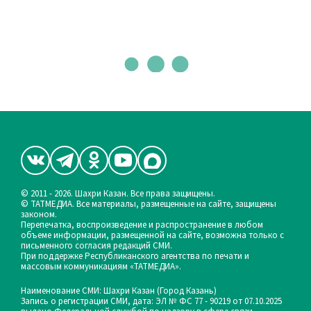
© 2011 - 2026. Шахри Казан. Все права защищены.
© ТАТМЕДИА. Все материалы, размещенные на сайте, защищены
законом.
Перепечатка, воспроизведение и распространение в любом
объеме информации, размещенной на сайте, возможна только с
письменного согласия редакций СМИ.
При поддержке Республиканского агентства по печати и
массовым коммуникациям «ТАТМЕДИА».
Наименование СМИ: Шахри Казан (Город Казань)
Запись о регистрации СМИ, дата: ЭЛ № ФС 77 - 90219 от 07.10.2025