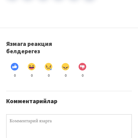
Язмага реакция
белдерегез
0
0
0
0
0
Комментарийлар