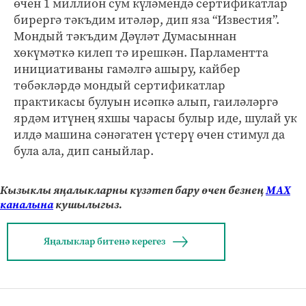
өчен 1 миллион сум күләмендә сертификатлар
бирергә тәкъдим итәләр, дип яза “Известия”.
Мондый тәкъдим Дәүләт Думасыннан
хөкүмәткә килеп тә ирешкән. Парламентта
инициативаны гамәлгә ашыру, кайбер
төбәкләрдә мондый сертификатлар
практикасы булуын исәпкә алып, гаиләләргә
ярдәм итүнең яхшы чарасы булыр иде, шулай ук
илдә машина сәнәгатен үстерү өчен стимул да
була ала, дип саныйлар.
Кызыклы яңалыкларны күзәтеп бару өчен безнең
МАХ
каналына
кушылыгыз.
Яңалыклар битенә керегез