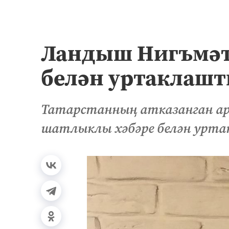
Ландыш Нигъмәт
белән уртаклашт
Татарстанның атказанган 
шатлыклы хәбәре белән урт