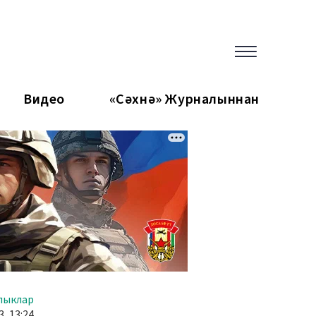
Видео
«Сәхнә» Журналыннан
лыклар
, 13:24