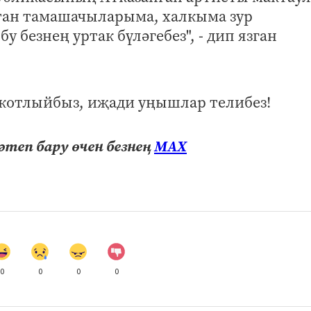
тан тамашачыларыма, халкыма зур
у безнең уртак бүләгебез", - дип язган
котлыйбыз, иҗади уңышлар телибез!
теп бару өчен безнең
МАХ
0
0
0
0