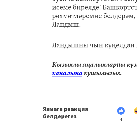
исеме бирелде! Башкортс
рәхмәтләремне белдерәм, б
Ландыш.
Ландышны чын күңелдән 
Кызыклы яңалыкларны күзә
каналына
кушылыгыз.
Язмага реакция
белдерегез
4