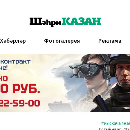
 Хәбәрләр
Фотогалерея
Реклама
#кыскача яңа
18 гыйнвар 2023