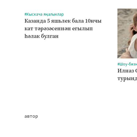
#Кыскача яңалыклар
Казанда 5 яшьлек бала 10нчы
кат тәрәзәсеннән егылып
һәлак булган
#Шоу-биз
Илназ 
турынд
автор