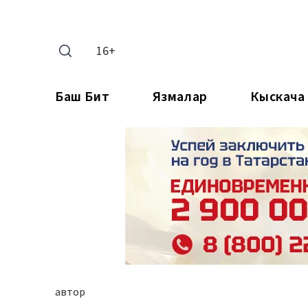
16+
Баш Бит
Язмалар
Кыскача
автор