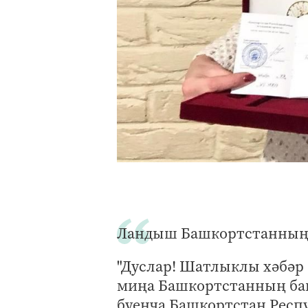
Ландыш Башкортстанның а
"Дуслар! Шатлыклы хәбәр 
миңа Башкортстанның ба
буенча Башкортстан Респ