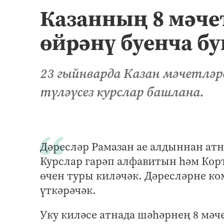
Казанның 8 мәче
өйрәнү буенча б
23 гыйнварда Казан мәчетләре
түләүсез курслар башлана.
Дәресләр Рамазан ае алдыннан атн
Курслар гарәп алфавитын һәм Кор
өчен туры киләчәк. Дәресләрне к
үткәрәчәк.
Уку киләсе атнада шәһәрнең 8 мәч