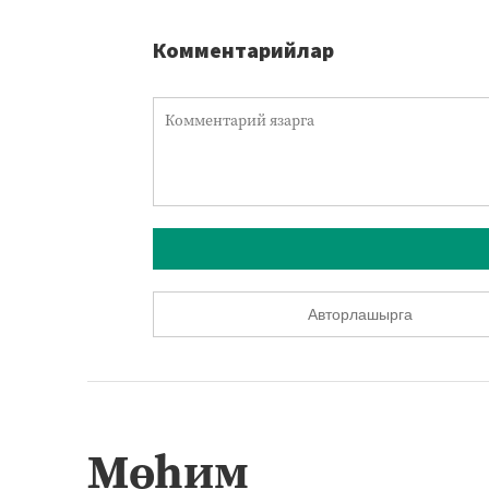
Комментарийлар
Авторлашырга
Мөһим