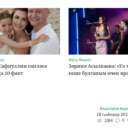
нес
#Шоу-бизнес
Сафиуллин гаиләсе
Зәринә Асылкаева: «Ул
а 10 факт
кеше булганым өчен яр
#кыскача яңа
18 гыйнвар 2023
0
2264