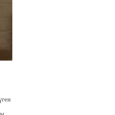
үген
лы