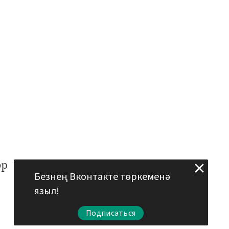
әр
Безнең Вконтакте төркеменә
языл!
Подписаться