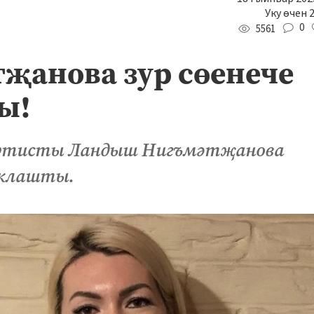
Уку өчен 
0
5561
җанова зур сөенече
ы!
артисты Ландыш Нигъмәтҗанова
аклашты.