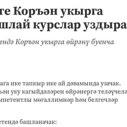
те Коръән укырга
ушлай курслар уздыра
ндә Коръән укырга өйрәнү буенча
ага ике тапкыр ике ай дәвамында узачак.
ъән уку кагыйдәләрен өйрәнергә теләүчел
омпетентлы мөгаллимнәр һәм белгечләр
етендә башланачак: