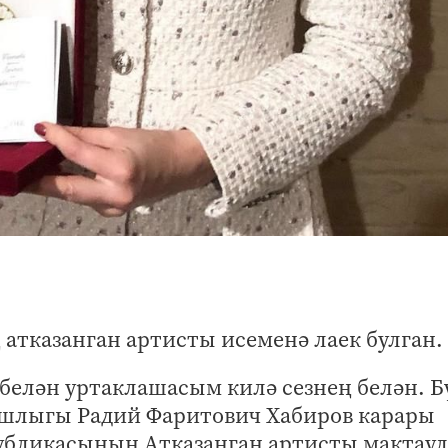
тказанган артисты исеменә лаек булган.
белән уртаклашасым килә сезнең белән. Б
шлыгы Радий Фаритович Хабиров карары
убликасының Атказанган артисты мактау