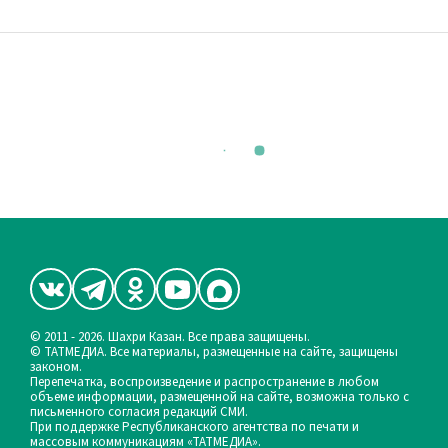
© 2011 - 2026. Шахри Казан. Все права защищены.
© ТАТМЕДИА. Все материалы, размещенные на сайте, защищены
законом.
Перепечатка, воспроизведение и распространение в любом
объеме информации, размещенной на сайте, возможна только с
письменного согласия редакций СМИ.
При поддержке Республиканского агентства по печати и
массовым коммуникациям «ТАТМЕДИА».