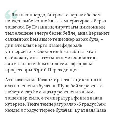
– Якын көннәрдә, бигрәк тә чәршәмбе һәм
пәнҗешәмбе көнне һава температурасы бераз
төшәчәк. Бу Казанның чираттагы циклонның
тыл өлешенә эләгүе белән бәйле, анда һәрвакыт
салкынрак һәм явым-төшемнәр азрак була, –
дип ачыклык кертә Казан федераль
университеты Экология һәм табигатьтән
файдалану институтының метеорология,
климатология һәм экология кафедрасы
профессоры Юрий Переведенцев.
Атна азагында Казан чираттагы циклонның
алгы өлешендә булачак. Шуңа бәйле рәвештә
шәһәргә кар һәм яңгыр рәвешендә явым-
төшемнәр килә, ә температура фоны яңадан
күтәрелә. Төнге температуралар -5 градус һәм
көндез 0 градус тирәсе булачак. Бу атнада һава