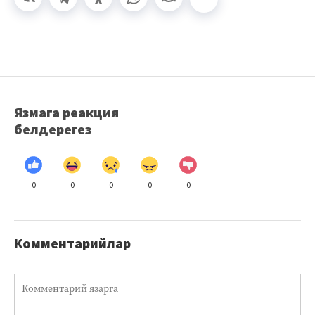
Язмага реакция
белдерегез
0
0
0
0
0
Комментарийлар