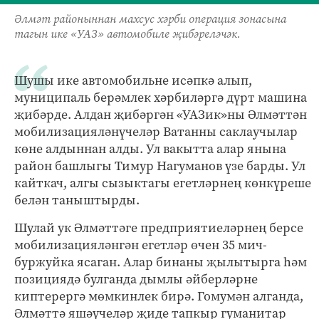
Әлмәт районыннан махсус хәрби операция зонасына
тагын ике «УАЗ» автомобиле җибәреләчәк.
Шушы ике автомобильне исәпкә алып,
муниципаль берәмлек хәрбиләргә дүрт машина
җибәрде. Алдан җибәргән «УАЗик»ны Әлмәттән
мобилизацияләнүчеләр Ватанны саклаучылар
көне алдыннан алды. Ул вакытта алар янына
район башлыгы Тимур Нагуманов үзе барды. Ул
кайткач, алгы сызыктагы егетләрнең көнкүреше
белән таныштырды.
Шулай ук Әлмәттәге предприятиеләрнең берсе
мобилизацияләнгән егетләр өчен 35 мич-
буржуйка ясаган. Алар бинаны җылытырга һәм
позициядә булганда дымлы әйберләрне
киптерергә мөмкинлек бирә. Гомумән алганда,
Әлмәттә яшәүчеләр җиде тапкыр гуманитар