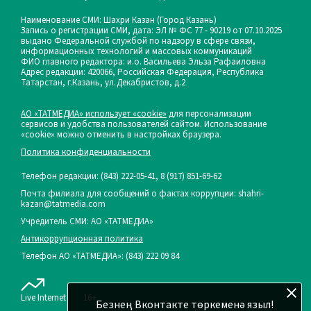
Наименование СМИ: Шахри Казан (Город Казань)
Запись о регистрации СМИ, дата: ЭЛ № ФС 77 - 90219 от 07.10.2025
выдано Федеральной службой по надзору в сфере связи,
информационных технологий и массовых коммуникаций
ФИО главного редактора: и.о. Васильева Эльза Рафаиловна
Адрес редакции: 420066, Российская Федерация, Республика
Татарстан, г.Казань, ул.Декабристов, д.2
АО «ТАТМЕДИА» использует «cookie»
для персонализации
сервисов и удобства пользователей сайтом. Использование
«cookie» можно отменить в настройках браузера.
Политика конфиденциальности
Телефон редакции:
(843) 222-05-41, 8 (917) 851-69-62
Почта филиала для сообщений о фактах коррупции: shahri-
kazan@tatmedia.com
Учредитель СМИ: АО «ТАТМЕДИА»
Антикоррупционная политика
Телефон АО «ТАТМЕДИА»: (843) 222 09 84
Live Internet
16+
Безнең Вконтакте төркеменә языл!