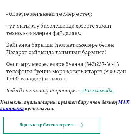
- бизәүгә мәгънәви төсмер өстәү;
- ут-яктырту бизәлешендә хәзерге заман
технологияләрен файдалану.
Бәйгенең барышы һәм нәтиҗәләре белән
Нәзарәт сайтында танышып барыгыз!
Оештыру мәсьәләләре буенча (843)237-86-18
телефоны буенча мөрәҗәгать итәргә (9:00-дән
17:00-гә кадәр) мөмкин.
Бәйгедә катнашу шартлары –
Нигезләмәдә.
Кызыклы яңалыкларны күзәтеп бару өчен безнең
МАХ
каналына
кушылыгыз.
Яңалыклар битенә керегез