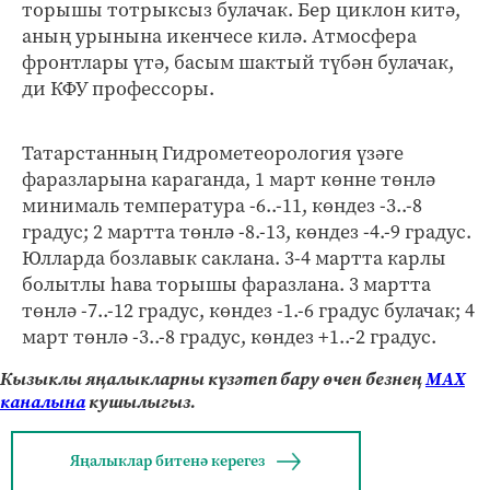
торышы тотрыксыз булачак. Бер циклон китә,
аның урынына икенчесе килә. Атмосфера
фронтлары үтә, басым шактый түбән булачак,
ди КФУ профессоры.
Татарстанның Гидрометеорология үзәге
фаразларына караганда, 1 март көнне төнлә
минималь температура -6..-11, көндез -3..-8
градус; 2 мартта төнлә -8.-13, көндез -4.-9 градус.
Юлларда бозлавык саклана. 3-4 мартта карлы
болытлы һава торышы фаразлана. 3 мартта
төнлә -7..-12 градус, көндез -1.-6 градус булачак; 4
март төнлә -3..-8 градус, көндез +1..-2 градус.
Кызыклы яңалыкларны күзәтеп бару өчен безнең
МАХ
каналына
кушылыгыз.
Яңалыклар битенә керегез