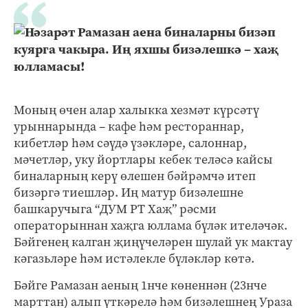
Моның өчен алар халыкка хезмәт күрсәтү
урыннарында – кафе һәм рестораннар,
кибетләр һәм сәүдә үзәкләре, салоннар,
мәчетләр, уку йортлары кебек теләсә кайсы
биналарның керү өлешен бәйрәмчә итеп
бизәргә тиешләр. Иң матур бизәлешне
башкаручыга “ДУМ РТ Хаҗ” рәсми
операторыннан хаҗга юллама бүләк ителәчәк.
Бәйгенең калган җиңүчеләрен шулай ук мактау
кәгазьләре һәм истәлекле бүләкләр көтә.
Бәйге Рамазан аеның 1нче көненнән (23нче
марттан) алып үткәрелә һәм бизәлешнең Ураза