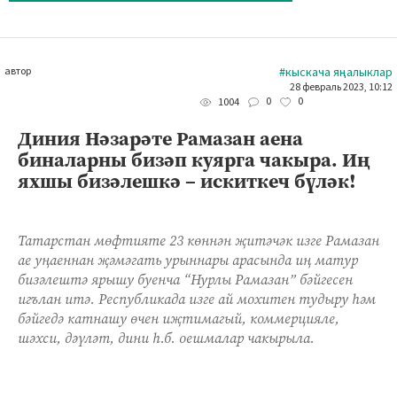
автор
#кыскача яңалыклар
28 февраль 2023, 10:12
0
0
1004
Диния Нәзарәте Рамазан аена
биналарны бизәп куярга чакыра. Иң
яхшы бизәлешкә – искиткеч бүләк!
Татарстан мөфтияте 23 көннән җитәчәк изге Рамазан
ае уңаеннан җәмәгать урыннары арасында иң матур
бизәлештә ярышу буенча “Нурлы Рамазан” бәйгесен
игълан итә. Республикада изге ай мохитен тудыру һәм
бәйгедә катнашу өчен иҗтимагый, коммерцияле,
шәхси, дәүләт, дини һ.б. оешмалар чакырыла.