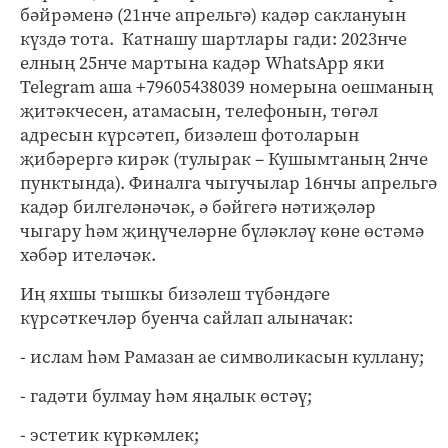
бәйрәменә (21нче апрельгә) кадәр саклануын
күздә тота. Катнашу шартлары гади: 2023нче
елның 25нче мартына кадәр WhatsApp яки
Telegram аша +79605438039 номерына оешманың
җитәкчесен, атамасын, телефонын, төгәл
адресын күрсәтеп, бизәлеш фотоларын
җибәрергә кирәк (тулырак – Кушымтаның 2нче
пунктында). Финалга чыгучылар 16нчы апрельгә
кадәр билгеләнәчәк, ә бәйгегә нәтиҗәләр
чыгару һәм җиңүчеләрне бүләкләү көне өстәмә
хәбәр ителәчәк.
Иң яхшы тышкы бизәлеш түбәндәге
күрсәткечләр буенча сайлап алыначак:
- ислам һәм Рамазан ае символикасын куллану;
- гадәти булмау һәм яңалык өстәү;
- эстетик күркәмлек;