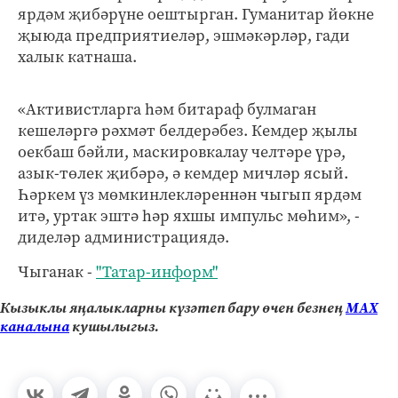
ярдәм җибәрүне оештырган. Гуманитар йөкне
җыюда предприятиеләр, эшмәкәрләр, гади
халык катнаша.
«Активистларга һәм битараф булмаган
кешеләргә рәхмәт белдерәбез. Кемдер җылы
оекбаш бәйли, маскировкалау челтәре үрә,
азык-төлек җибәрә, ә кемдер мичләр ясый.
Һәркем үз мөмкинлекләреннән чыгып ярдәм
итә, уртак эштә һәр яхшы импульс мөһим», -
диделәр администрациядә.
Чыганак -
"Татар-информ"
Кызыклы яңалыкларны күзәтеп бару өчен безнең
МАХ
каналына
кушылыгыз.