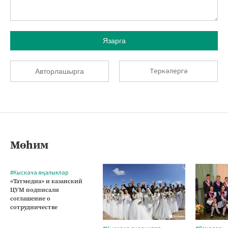
Язарга
Теркәлергә
Авторлашырга
Мөһим
#Кыскача яңалыклар
«Татмедиа» и казанский
ЦУМ подписали
соглашение о
сотрудничестве