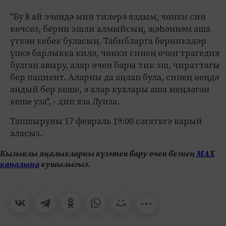
"Бу 8 ай эчендә мин тилерә яздым, чөнки син
көчсез, берни эшли алмыйсың, җәһәннәм аша
үткән кебек буласың. Табибларга берникадәр
үпкә барлыкка килә, чөнки синең өчен трагедия
булган авыру, алар өчен бары тик эш, чираттагы
бер пациент. Аларны да аңлап була, синең өеңдә
андый бер кеше, ә алар куллары аша меңләгән
кеше уза", - дип яза Луиза.
Тапшыруны 17 февраль 19:00 сәгатьтә карый
аласыз.
Кызыклы яңалыкларны күзәтеп бару өчен безнең
МАХ
каналына
кушылыгыз.