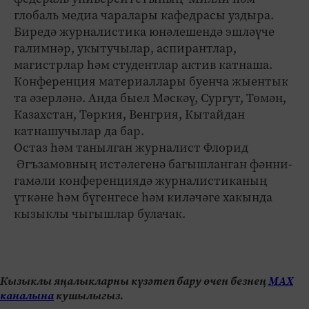
глобаль медиа чаралары кафедрасы уздыра.
Биредә журналистика юнәлешендә эшләүче
галимнәр, укытучылар, аспирантлар,
магистрлар һәм студентлар актив катнаша.
Конференция материаллары буенча жыентык
та әзерләнә. Анда быел Мәскәү, Сургут, Төмән,
Казахстан, Төркия, Венгрия, Кытайдан
катнашучылар да бар.
Остаз һәм танылган журналист Флорид
Әгъзамовның истәлегенә багышланган фәнни-
гамәли конференциядә журналистиканың
үткәне һәм бүгенгесе һәм киләчәге хакында
кызыклы чыгышлар булачак.
Кызыклы яңалыкларны күзәтеп бару өчен безнең
МАХ
каналына
кушылыгыз.