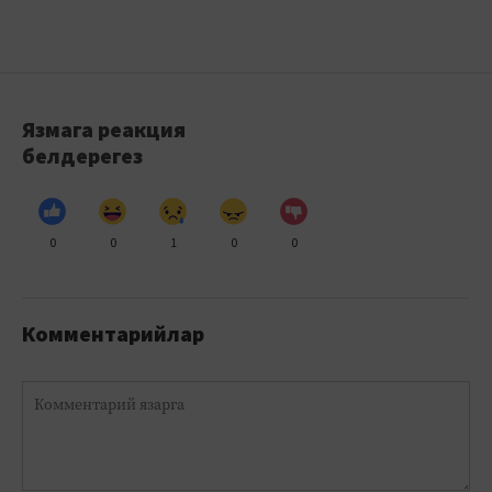
Язмага реакция
белдерегез
0
0
1
0
0
Комментарийлар