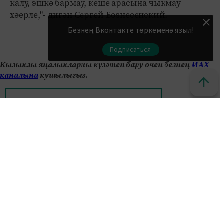
калу, эшкә бармау, кеше арасына чыкмау
хәерле,"- дигән Сергей Вознесенский.
Безнең Вконтакте төркеменә языл!
Подписаться
Кызыклы яңалыкларны күзәтеп бару өчен безнең
МАХ
каналына
кушылыгыз.
Яңалыклар битенә керегез