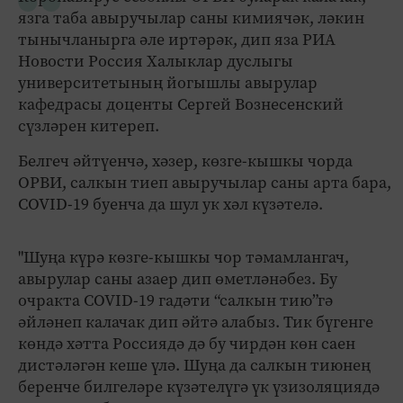
язга таба авыручылар саны кимиячәк, ләкин
тынычланырга әле иртәрәк, дип яза РИА
Новости Россия Халыклар дуслыгы
университетының йогышлы авырулар
кафедрасы доценты Сергей Вознесенский
сүзләрен китереп.
Белгеч әйтүенчә, хәзер, көзге-кышкы чорда
ОРВИ, салкын тиеп авыручылар саны арта бара,
COVID-19 буенча да шул ук хәл күзәтелә.
"Шуңа күрә көзге-кышкы чор тәмамлангач,
авырулар саны азаер дип өметләнәбез. Бу
очракта COVID-19 гадәти “салкын тию”гә
әйләнеп калачак дип әйтә алабыз. Тик бүгенге
көндә хәтта Россиядә дә бу чирдән көн саен
дистәләгән кеше үлә. Шуңа да салкын тиюнең
беренче билгеләре күзәтелүгә үк үзизоляциядә