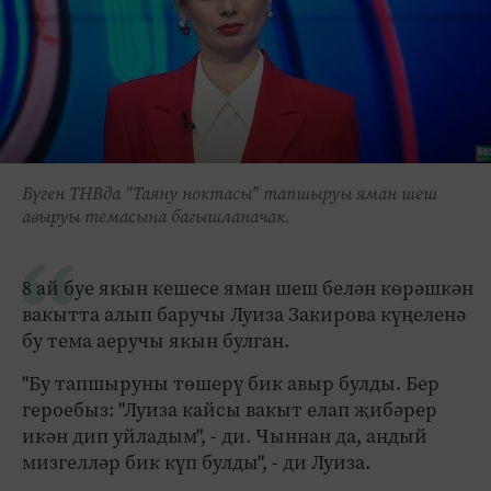
Бүген ТНВда "Таяну ноктасы" тапшыруы яман шеш
авыруы темасына багышланачак.
8 ай буе якын кешесе яман шеш белән көрәшкән
вакытта алып баручы Луиза Закирова күңеленә
бу тема аеручы якын булган.
"Бу тапшыруны төшерү бик авыр булды. Бер
героебыз: "Луиза кайсы вакыт елап җибәрер
икән дип уйладым", - ди. Чыннан да, андый
мизгелләр бик күп булды", - ди Луиза.