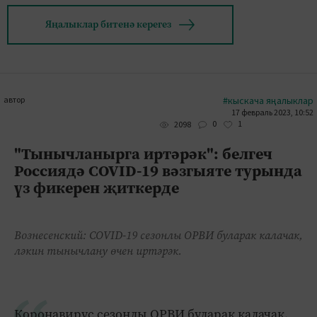
Яңалыклар битенә керегез
автор
#кыскача яңалыклар
17 февраль 2023, 10:52
0
1
2098
"Тынычланырга иртәрәк": белгеч
Россиядә COVID-19 вәзгыяте турында
үз фикерен җиткерде
Вознесенский: COVID-19 сезонлы ОРВИ буларак калачак,
ләкин тынычлану өчен иртәрәк.
Коронавирус сезонлы ОРВИ буларак калачак,