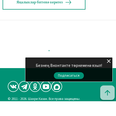
Яңалыклар битенә керегез
Безнең Вконтакте төркеменә языл!
Подписаться
© 2011 - 2026. Шахри Казан. Все права защищены.
© ТАТМЕДИА. Все материалы, размещенные на сайте, защищены
законом.
Перепечатка, воспроизведение и распространение в любом
объеме информации, размещенной на сайте, возможна только с