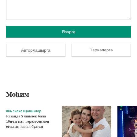
Язарга
Теркәлергә
Авторлашырга
Мөһим
#Кыскача яңалыклар
Казанда 5 яшьлек бала
10нчы кат тәрәзәсеннән
егылып һәлак булган