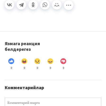
Язмага реакция
белдерегез
0
0
0
0
0
Комментарийлар