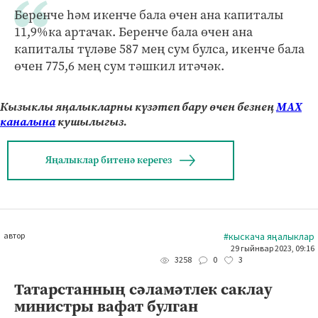
Беренче һәм икенче бала өчен ана капиталы
11,9%ка артачак. Беренче бала өчен ана
капиталы түләве 587 мең сум булса, икенче бала
өчен 775,6 мең сум тәшкил итәчәк.
Кызыклы яңалыкларны күзәтеп бару өчен безнең
МАХ
каналына
кушылыгыз.
Яңалыклар битенә керегез
автор
#кыскача яңалыклар
29 гыйнвар 2023, 09:16
0
3
3258
Татарстанның сәламәтлек саклау
министры вафат булган