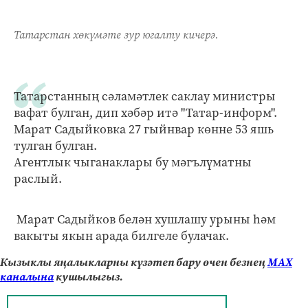
Татарстан хөкүмәте зур югалту кичерә.
Татарстанның сәламәтлек саклау министры
вафат булган, дип хәбәр итә "Татар-информ".
Марат Садыйковка 27 гыйнвар көнне 53 яшь
тулган булган.
Агентлык чыганаклары бу мәгълүматны
раслый.
Марат Садыйков белән хушлашу урыны һәм
вакыты якын арада билгеле булачак.
Кызыклы яңалыкларны күзәтеп бару өчен безнең
МАХ
каналына
кушылыгыз.