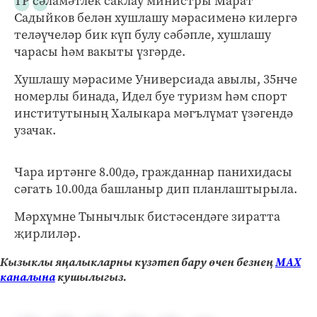
ТР сәламәтлек саклау министры Марат
Садыйков белән хушлашу мәрасименә килергә
теләүчеләр бик күп булу сәбәпле, хушлашу
чарасы һәм вакыты үзгәрде.
Хушлашу мәрасиме Универсиада авылы, 35нче
номерлы бинада, Идел буе туризм һәм спорт
институтының Халыкара мәгълүмат үзәгендә
узачак.
Чара иртәнге 8.00дә, гражданнар панихидасы
сәгать 10.00да башланыр дип планлаштырыла.
Мәрхүмне Тынычлык бистәсендәге зиратта
җирлиләр.
Кызыклы яңалыкларны күзәтеп бару өчен безнең
МАХ
каналына
кушылыгыз.