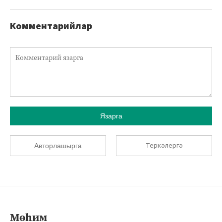
Комментарийлар
Язарга
Теркәлергә
Авторлашырга
Мөһим