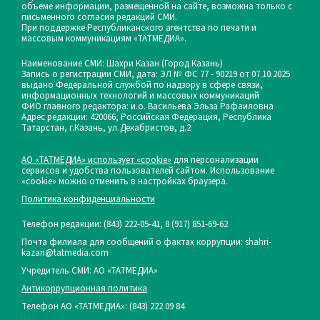
объеме информации, размещенной на сайте, возможна только с
письменного согласия редакций СМИ.
При поддержке Республиканского агентства по печати и
массовым коммуникациям «ТАТМЕДИА».
Наименование СМИ: Шахри Казан (Город Казань)
Запись о регистрации СМИ, дата: ЭЛ № ФС 77 - 90219 от 07.10.2025
выдано Федеральной службой по надзору в сфере связи,
информационных технологий и массовых коммуникаций
ФИО главного редактора: и.о. Васильева Эльза Рафаиловна
Адрес редакции: 420066, Российская Федерация, Республика
Татарстан, г.Казань, ул.Декабристов, д.2
АО «ТАТМЕДИА» использует «cookie»
для персонализации
сервисов и удобства пользователей сайтом. Использование
«cookie» можно отменить в настройках браузера.
Политика конфиденциальности
Телефон редакции:
(843) 222-05-41, 8 (917) 851-69-62
Почта филиала для сообщений о фактах коррупции: shahri-
kazan@tatmedia.com
Учредитель СМИ: АО «ТАТМЕДИА»
Антикоррупционная политика
Телефон АО «ТАТМЕДИА»: (843) 222 09 84