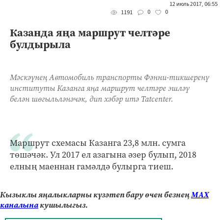
12 июль 2017, 06:55
0
0
1191
Казанда яңа маршрут челтәре
булдырыла
Мәскәүнең Автомобиль транспорты Фәнни-тикшеренү
институты Казанга яңа маршрут челтәре эшләү
белән шөгыльләнәчәк, дип хәбәр итә Tatcenter.
Маршрут схемасы Казанга 23,8 млн. сумга
төшәчәк. Ул 2017 ел азагына әзер булып, 2018
елның маеннан гамәлдә булырга тиеш.
Кызыклы яңалыкларны күзәтеп бару өчен безнең
МАХ
каналына
кушылыгыз.