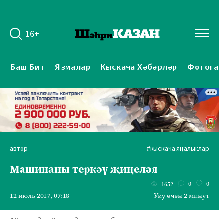
16+
Баш Бит
Язмалар
Кыскача Хәбәрләр
Фотога
автор
#кыскача яңалыклар
Машинаны теркәү җиңеләя
0
0
1652
12 июль 2017, 07:18
Уку өчен 2 минут