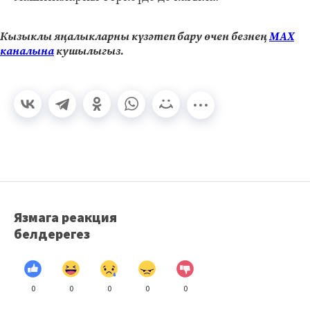
Кызыклы яңалыкларны күзәтеп бару өчен безнең
МАХ
каналына
кушылыгыз.
Язмага реакция
белдерегез
0
0
0
0
0