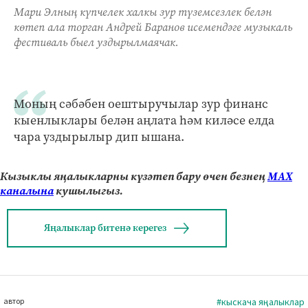
Мари Элның күпчелек халкы зур түземсезлек белән
көтеп ала торган Андрей Баранов исемендәге музыкаль
фестиваль быел уздырылмаячак.
Моның сәбәбен оештыручылар зур финанс
кыенлыклары белән аңлата һәм киләсе елда
чара уздырылыр дип ышана.
Кызыклы яңалыкларны күзәтеп бару өчен безнең
МАХ
каналына
кушылыгыз.
Яңалыклар битенә керегез
автор
#кыскача яңалыклар