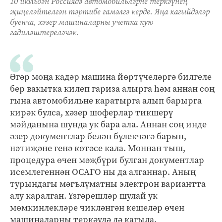
10 июльдән Россиядә автомобильләрне теркәүнең
җиңеләйтелгән тәртибе гамәлгә керде. Яңа кагыйдәләр
буенча, хәзер машиналарны учетка кую
гадиләштереләчәк.
Әгәр моңа кадәр машина йөртүчеләргә билгеле
бер вакытка килеп гариза алырга һәм аннан соң
гына автомобильне каратырга алып барырга
кирәк булса, хәзер шоферлар тикшерү
мәйданына шунда ук бара ала. Аннан соң инде
әзер документлар белән бүлекчәгә барып,
нәтиҗәне генә көтәсе кала. Моннан тыш,
процедура өчен мәҗбүри булган документлар
исемлегеннән ОСАГО ны да алганнар. Аның
турындагы мәгълүматны электрон вариантта
алу каралган. Үзгәрешләр шулай ук
мөмкинлекләре чикләнгән кешеләр өчен
машиналарны теркәүдә дә кагыла.