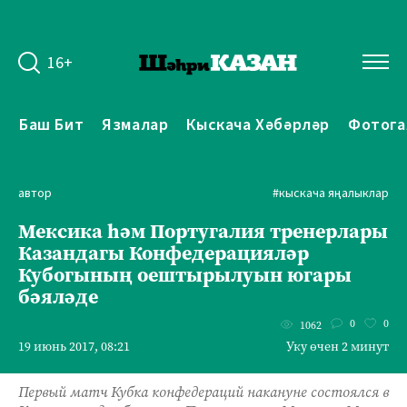
16+
Баш Бит
Язмалар
Кыскача Хәбәрләр
Фотога
автор
#кыскача яңалыклар
Мексика һәм Португалия тренерлары
Казандагы Конфедерацияләр
Кубогының оештырылуын югары
бәяләде
0
0
1062
19 июнь 2017, 08:21
Уку өчен 2 минут
Первый матч Кубка конфедераций накануне состоялся в