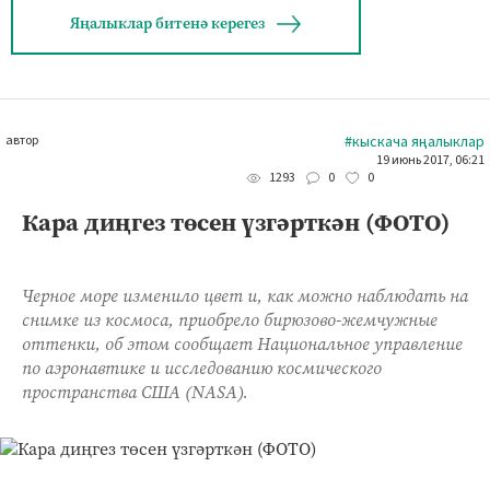
Яңалыклар битенә керегез
автор
#кыскача яңалыклар
19 июнь 2017, 06:21
0
0
1293
Кара диңгез төсен үзгәрткән (ФОТО)
Черное море изменило цвет и, как можно наблюдать на
снимке из космоса, приобрело бирюзово-жемчужные
оттенки, об этом сообщает Национальное управление
по аэронавтике и исследованию космического
пространства США (NASA).