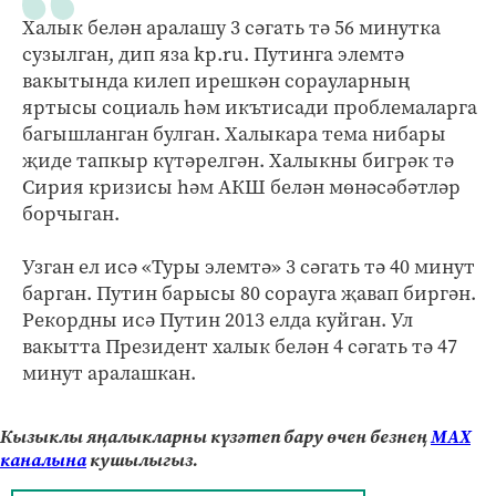
Халык белән аралашу 3 сәгать тә 56 минутка
сузылган, дип яза kp.ru. Путинга элемтә
вакытында килеп ирешкән сорауларның
яртысы социаль һәм икътисади проблемаларга
багышланган булган. Халыкара тема нибары
җиде тапкыр күтәрелгән. Халыкны бигрәк тә
Сирия кризисы һәм АКШ белән мөнәсәбәтләр
борчыган.
Узган ел исә «Туры элемтә» 3 сәгать тә 40 минут
барган. Путин барысы 80 сорауга җавап биргән.
Рекордны исә Путин 2013 елда куйган. Ул
вакытта Президент халык белән 4 сәгать тә 47
минут аралашкан.
Кызыклы яңалыкларны күзәтеп бару өчен безнең
МАХ
каналына
кушылыгыз.