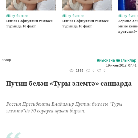
#Шоу-бизнес
#Шоу-бизнес
#Шоу-бизн
Илназ Сафиуллин гаиләсе
Илназ Сафиуллин гаиләсе
Зәринә Асы
турында 10 факт
турында 10 факт
мине кеше
яратсын!»
автор
#кыскача яңалыклар
19 июнь 2017, 07:41
0
0
1369
Путин белән «Туры элемтә» саннарда
Россия Президенты Владимир Путин быелгы "Туры
элемтә"дә 70 сорауга җавап биргән.