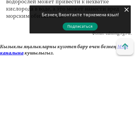
водорослей может привести к нехватке
кислорода в воде, а это может нанести вред
Безнең Вконтакте төркеменә языл!
морским обитателям.
Подписаться
Фото: cdnimg.rg.ru.
Кызыклы яңалыкларны күзәтеп бару өчен безнең
МАХ
каналына
кушылыгыз.
Яңалыклар битенә керегез