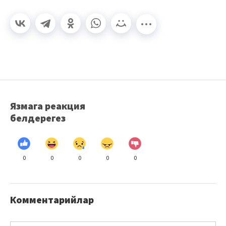
Язмага реакция
белдерегез
0
0
0
0
0
Комментарийлар