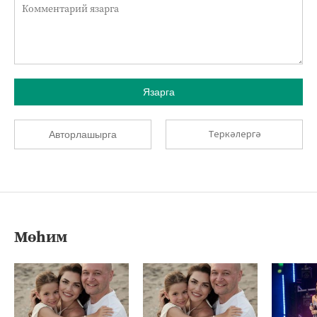
Язарга
Теркәлергә
Авторлашырга
Мөһим