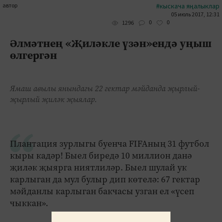
автор
#кыскача яңалыклар
05 июль 2017, 12:31
0
0
1296
Әлмәтнең «Җиләкле үзән»ендә уңыш
өлгергән
Ямаш авылы янындагы 22 гектар мәйданда җырлый-
җырлый җиләк җыялар.
Плантация зурлыгы буенча FIFAның 31 футбол
кыры кадәр! Быел биредә 10 миллион данә
җиләк җыярга ниятлиләр. Быел шулай ук
карлыган да мул булыр дип көтелә: 67 гектар
мәйданлы карлыган бакчасы узган ел «үсеп
чыккан».