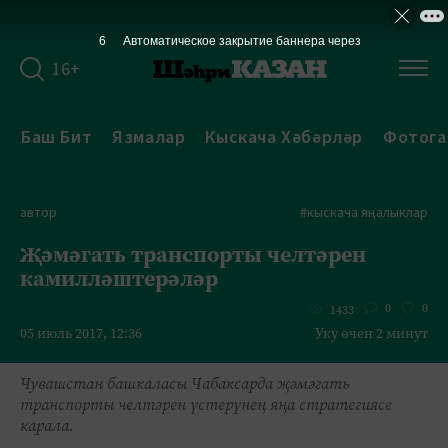
6
Автоматическое закрытие баннера через
16+
Баш Бит
Язмалар
Кыскача Хәбәрләр
Фотога
автор
#кыскача яңалыклар
Җәмәгать транспорты челтәрен
камилләштерәләр
0
0
1433
05 июль 2017, 12:36
Уку өчен 2 минут
Чувашстан башкаласы Чабаксарда җәмәгать
транспорты челтәрен үстерүнең яңа стратегиясе
карала.