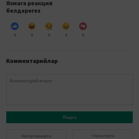
Язмага реакция
белдерегез
0
0
0
0
0
Комментарийлар
Язарга
Теркәлергә
Авторлашырга