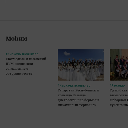
Мөһим
#Кыскача яңалыклар
«Татмедиа» и казанский
ЦУМ подписали
соглашение о
сотрудничестве
#Кыскача яңалыклар
#Язмалар
Татарстан Республикасы
Тугыз бала
көнендә Казанда
Аймасовла
дистәләгән пар берьюлы
шәһәрдән 
никахларын теркәячәк
күченгәнн