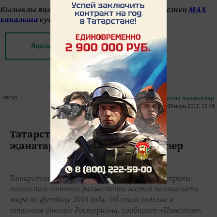
Кызыклы яңалыкларны күзәтеп бару өчен безнең
МАХ
каналына
кушылыгыз.
Яңалыклар битенә керегез
автор
#кыскача яңалыклар
05 июль 2017, 10:48
0
0
1184
Татарстан 2018 елда футбол
җанатарларын кабул итәргә әзер
Татарстан оказался в числе пяти регионов страны
полностью готовых разместить гостей чемпионата
мира по футболу 2018 года. Об этом сказано в
итоговом докладе Ростуризма, сообщает «Известия».