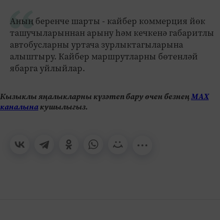
Аның беренче шарты - кайбер коммерция йөк
ташучыларыннан арыну һәм кечкенә габаритлы
автобусларны уртача зурлыктагыларына
алыштыру. Кайбер маршрутларны бөтенләй
ябарга уйлыйлар.
Кызыклы яңалыкларны күзәтеп бару өчен безнең
МАХ
каналына
кушылыгыз.