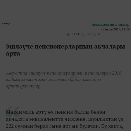
автор
#кыскача яңалыклар
28 июль 2017, 11:29
0
0
1473
Эшләүче пенсионерларның акчалары
арта
Августта эшләүче пенсионерларның пенсияләрен 2016
елдагы хезмәт хакы күләменә бәйле рәвештә
арттырачаклар.
Максималь арту өч пенсия баллы белән
акчалата эквивалентта чикләнә, шунлыктан ул
222 сумнан бераз гына артык булачак. Бу хакта,