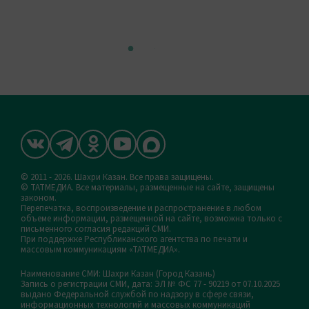
© 2011 - 2026. Шахри Казан. Все права защищены.
© ТАТМЕДИА. Все материалы, размещенные на сайте, защищены
законом.
Перепечатка, воспроизведение и распространение в любом
объеме информации, размещенной на сайте, возможна только с
письменного согласия редакций СМИ.
При поддержке Республиканского агентства по печати и
массовым коммуникациям «ТАТМЕДИА».
Наименование СМИ: Шахри Казан (Город Казань)
Запись о регистрации СМИ, дата: ЭЛ № ФС 77 - 90219 от 07.10.2025
выдано Федеральной службой по надзору в сфере связи,
информационных технологий и массовых коммуникаций