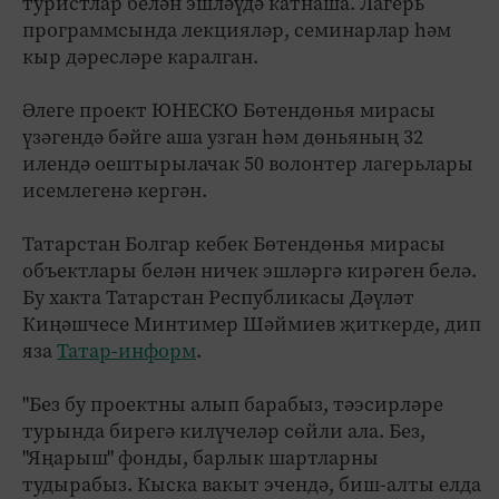
туристлар белән эшләүдә катнаша. Лагерь
программсында лекцияләр, семинарлар һәм
кыр дәресләре каралган.
Әлеге проект ЮНЕСКО Бөтендөнья мирасы
үзәгендә бәйге аша узган һәм дөньяның 32
илендә оештырылачак 50 волонтер лагерьлары
исемлегенә кергән.
Татарстан Болгар кебек Бөтендөнья мирасы
объектлары белән ничек эшләргә кирәген белә.
Бу хакта Татарстан Республикасы Дәүләт
Киңәшчесе Минтимер Шәймиев җиткерде, дип
яза
Татар-информ
.
"Без бу проектны алып барабыз, тәэсирләре
турында бирегә килүчеләр сөйли ала. Без,
"Яңарыш" фонды, барлык шартларны
тудырабыз. Кыска вакыт эчендә, биш-алты елда