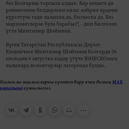
без Болгарны торгыза алдык. Бар кешегә дә
рәхмәтемне белдерәсем килә: хәйрия ярдәме
күрсәтүче гади халыкка да, бизнеска да. Без
мәрхәмәтлерәк була барабыз", - дип билгеләп
үтте Минтимер Шәймиев.
Бүген Татарстан Республикасы Дәүләт
Киңәшчесе Минтимер Шәймиев Болгарда 26
июльдән 6 августка кадәр үтүче ЮНЕСКОның
халыкара волонтерлар лагерендә булды.
Кызыклы яңалыкларны күзәтеп бару өчен безнең
МАХ
каналына
кушылыгыз.