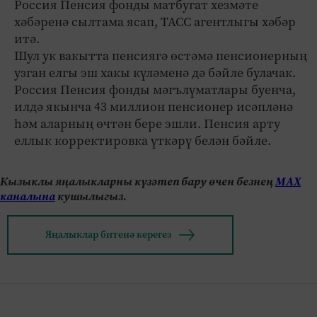
Россия Пенсия фонды матбугат хезмәте
хәбәренә сылтама ясап, ТАСС агентлыгы хәбәр
итә.
Шул ук вакытта пенсиягә өстәмә пенсионерның
узган елгы эш хакы күләменә дә бәйле булачак.
Россия Пенсия фонды мәгълүматлары буенча,
илдә якынча 43 миллион пенсионер исәпләнә
һәм аларның өчтән бере эшли. Пенсия арту
еллык корректировка үткәрү белән бәйле.
Кызыклы яңалыкларны күзәтеп бару өчен безнең
МАХ
каналына
кушылыгыз.
Яңалыклар битенә керегез