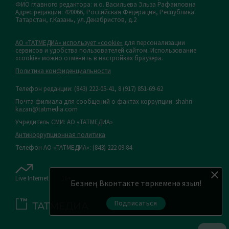
ФИО главного редактора: и.о. Васильева Эльза Рафаиловна
Адрес редакции: 420066, Российская Федерация, Республика
Татарстан, г.Казань, ул.Декабристов, д.2
АО «ТАТМЕДИА» использует «cookie»
для персонализации
сервисов и удобства пользователей сайтом. Использование
«cookie» можно отменить в настройках браузера.
Политика конфиденциальности
Телефон редакции:
(843) 222-05-41, 8 (917) 851-69-62
Почта филиала для сообщений о фактах коррупции: shahri-
kazan@tatmedia.com
Учредитель СМИ: АО «ТАТМЕДИА»
Антикоррупционная политика
Телефон АО «ТАТМЕДИА»: (843) 222 09 84
Live Internet
16+
Безнең Вконтакте төркеменә языл!
Подписаться