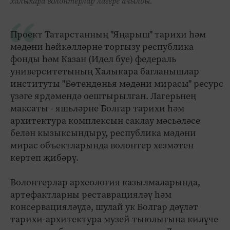
халыкара волонтерлар лагере ачылды.
Проект Татарстанның "Яңарыш" тарихи һәм
мәдәни һәйкәлләрне торгызу республика
фонды һәм Казан (Идел буе) федераль
университетының Халыкара багланышлар
институты "Бөтендөнья мәдәни мирасы" ресурс
үзәге ярдәмендә оештырылган. Лагерьнең
максаты - яшьләрне Болгар тарихи һәм
архитектура комплексын саклау мәсьәләсе
белән кызыксындыру, республика мәдәни
мирас объектларында волонтер хезмәтен
кертеп җибәрү.
Волонтерлар археология казылмаларында,
артефактларны реставрацияләү һәм
консервацияләүдә, шулай ук Болгар дәүләт
тарихи-архитектура музей тыюлыгына килүче