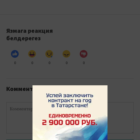
Язмага реакция
белдерегез
0
0
0
0
0
Комментарийлар