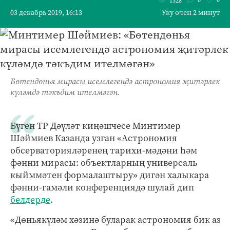
1328
03 декабрь 2019, 16:13
Уку өчен 2 минут
Бөтендөнья мирасы исемлегендә астрономия җитәрлек
күләмдә тәкъдим ителмәгән.
Бүген ТР Дәүләт киңәшчесе Минтимер
Шәймиев Казанда узган «Астрономия
обсерваторияләренең тарихи-мәдәни һәм
фәнни мирасы: объектларның универсаль
кыйммәтен формалаштыру» дигән халыкара
фәнни-гамәли конференциядә шулай дип
белдерде
.
«Дөньякүләм хәзинә буларак астрономия бик аз