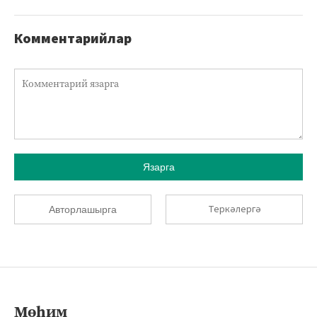
Комментарийлар
Язарга
Теркәлергә
Авторлашырга
Мөһим