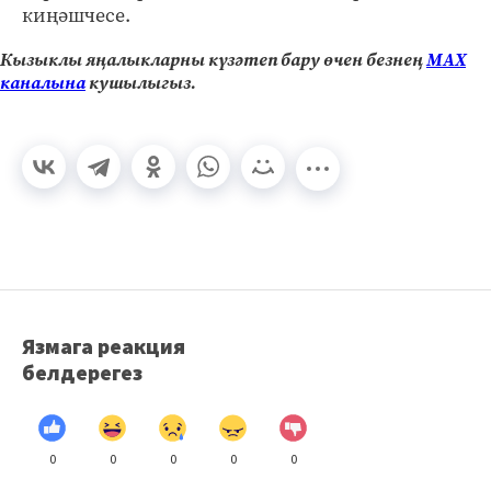
киңәшчесе.
Кызыклы яңалыкларны күзәтеп бару өчен безнең
МАХ
каналына
кушылыгыз.
Язмага реакция
белдерегез
0
0
0
0
0