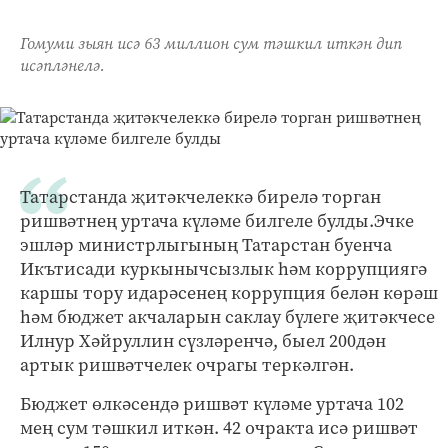
Гомуми зыян исә 63 миллион сум тәшкил иткән дип
исәпләнелә.
Татарстанда җитәкчелеккә бирелә торган
ришвәтнең уртача күләме билгеле булды.Эчке
эшләр министрлыгының Татарстан буенча
Икътисади куркынычсызлык һәм коррупциягә
каршы тору идарәсенең коррупция белән көрәш
һәм бюджет акчаларын саклау бүлеге җитәкчесе
Илнур Хәйруллин сүзләренчә, быел 200дән
артык ришвәтчелек очрагы теркәлгән.
Бюджет өлкәсендә ришвәт күләме уртача 102
мең сум тәшкил иткән. 42 очракта исә ришвәт