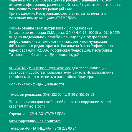
Перепечатка, воспроизведение и распространение в любом
объеме информации, размещенной на сайте, возможна только с
письменного согласия редакций СМИ.
При поддержке Республиканского агентства по печати и
массовым коммуникациям «ТАТМЕДИА».
Наименование СМИ: Шахри Казан (Город Казань)
Запись о регистрации СМИ, дата: ЭЛ № ФС 77 - 90219 от 07.10.2025
выдано Федеральной службой по надзору в сфере связи,
информационных технологий и массовых коммуникаций
ФИО главного редактора: и.о. Васильева Эльза Рафаиловна
Адрес редакции: 420066, Российская Федерация, Республика
Татарстан, г.Казань, ул.Декабристов, д.2
АО «ТАТМЕДИА» использует «cookie»
для персонализации
сервисов и удобства пользователей сайтом. Использование
«cookie» можно отменить в настройках браузера.
Политика конфиденциальности
Телефон редакции:
(843) 222-05-41, 8 (917) 851-69-62
Почта филиала для сообщений о фактах коррупции: shahri-
kazan@tatmedia.com
Учредитель СМИ: АО «ТАТМЕДИА»
Антикоррупционная политика
Телефон АО «ТАТМЕДИА»: (843) 222 09 84