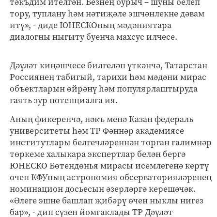
тәкъдим ителгән. Безнең бурыч – шуны белеп
тору, туплану һәм нәтиҗәле эшчәнлекне дәвам
итү», - диде ЮНЕСКОның мәдәниятара
диалогны ныгыту буенча махсус илчесе.
Дәүләт киңәшчесе билгеләп үткәнчә, Татарстан
Россиянең табигый, тарихи һәм мәдәни мирас
объектларын өйрәнү һәм популярлаштыруда
гаять зур потенциалга ия.
Аның фикеренчә, нәкъ менә Казан федераль
университеты һәм ТР Фәннәр академиясе
институтлары белгечләреннән торган галимнәр
төркеме халыкара экспертлар белән бергә
ЮНЕСКО Бөтендөнья мирасы исемлегенә кертү
өчен КФУның астрономия обсерваторияләренең
номинацион досьесын әзерләргә керешәчәк.
«Әлеге эшне башлап җибәрү өчен ныклы нигез
бар», - дип сүзен йомгаклады ТР Дәүләт