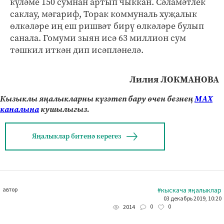
күләме 150 сумнан артып чыккан. Сәламәтлек
саклау, мәгариф, Торак коммуналь хуҗалык
өлкәләре иң еш ришвәт бирү өлкәләре булып
санала. Гомуми зыян исә 63 миллион сум
тәшкил иткән дип исәпләнелә.
Лилия ЛОКМАНОВА
Кызыклы яңалыкларны күзәтеп бару өчен безнең
МАХ
каналына
кушылыгыз.
Яңалыклар битенә керегез
автор
#кыскача яңалыклар
03 декабрь 2019, 10:20
0
0
2014