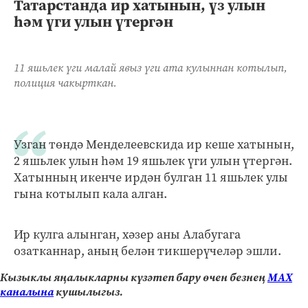
Татарстанда ир хатынын, үз улын
һәм үги улын үтергән
11 яшьлек үги малай явыз үги ата кулыннан котылып,
полиция чакырткан.
Узган төндә Менделеевскида ир кеше хатынын,
2 яшьлек улын һәм 19 яшьлек үги улын үтергән.
Хатынның икенче ирдән булган 11 яшьлек улы
гына котылып кала алган.
Ир кулга алынган, хәзер аны Алабугага
озатканнар, аның белән тикшерүчеләр эшли.
Кызыклы яңалыкларны күзәтеп бару өчен безнең
МАХ
каналына
кушылыгыз.