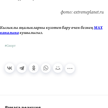
фото: extremeplanet.ru
Кызыклы яңалыкларны күзәтеп бару өчен безнең
МАХ
каналына
кушылыгыз.
#Спорт
Язмага реакция