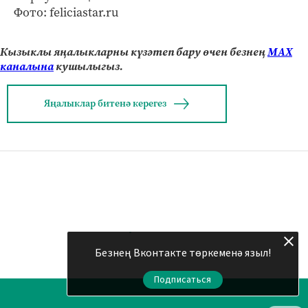
Фото: feliciastar.ru
Кызыклы яңалыкларны күзәтеп бару өчен безнең
МАХ
каналына
кушылыгыз.
Яңалыклар битенә керегез
Безнең Вконтакте төркеменә языл!
Подписаться