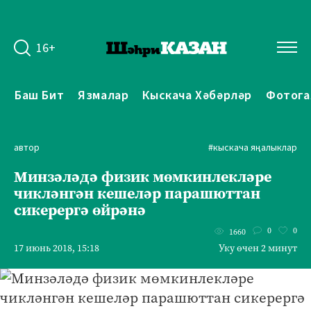
16+
Баш Бит
Язмалар
Кыскача Хәбәрләр
Фотога
автор
#кыскача яңалыклар
Минзәләдә физик мөмкинлекләре
чикләнгән кешеләр парашюттан
сикерергә өйрәнә
0
0
1660
17 июнь 2018, 15:18
Уку өчен 2 минут