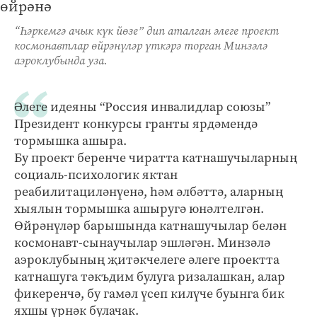
“Һәркемгә ачык күк йөзе” дип аталган әлеге проект
космонавтлар өйрәнүләр үткәрә торган Минзәлә
аэроклубында уза.
Әлеге идеяны “Россия инвалидлар союзы”
Президент конкурсы гранты ярдәмендә
тормышка ашыра.
Бу проект беренче чиратта катнашучыларның
социаль-психологик яктан
реабилитациләнүенә, һәм әлбәттә, аларның
хыялын тормышка ашыругә юнәлтелгән.
Өйрәнүләр барышында катнашучылар белән
космонавт-сынаучылар эшләгән. Минзәлә
аэроклубының җитәкчелеге әлеге проектта
катнашуга тәкъдим булуга ризалашкан, алар
фикеренчә, бу гамәл үсеп килүче буынга бик
яхшы үрнәк булачак.