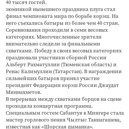
40 тысяч гостей.
зюминкой нынешнего праздника плуга стал
финал чемпионата мира по борьбе корэш. На
него съехались батыры из более чем 40 стран.
Соревнования проходили в семи весовых
категориях. Многочисленные зрители
внимательно следили за финальными
схватками. Победу в своих весовых категориях
праздновали участники сборной России
Альберт Рахматуллин (Тюменская область) и
Ренас Калимуллин (Татарстан). В награждении
сильнейших батыров принял участие
президент Федерации корэш России Джаудат
Миннахметов.
В перерывах между схватками борцов на сцене
проходила концертная программа.
Специальным гостем Сабантуя в Мингере стала
мастер горлового пения Чылтыс Таннагашева,
известная как «Шорская шаманка».