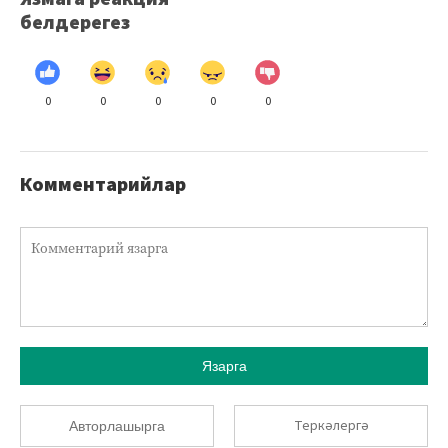
белдерегез
0
0
0
0
0
Комментарийлар
Язарга
Теркәлергә
Авторлашырга