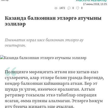
#кыскача яңалыклар
17 июнь 2018, 13:35
0
0
1472
Казанда балконнан этләргә атучыны
эзлиләр
Пневматик корал иясе балконнан этләргә ау
оештырган.
Полициягә мөрәҗәгать иткән ике хатын-кыз
сүзләренчә, алар этләре белән урамда йөргәндә,
кемдер балконнан хайваннарга аткан. Бер эт
шунда ук үлгән, икенчесе яраланган. Алтын
ретривер токымлы эткә табиблар операция
ясаган, әмма пуляны алалмаган. Этләргә һөҗүм
итү буенча җинаять эше ачылган.