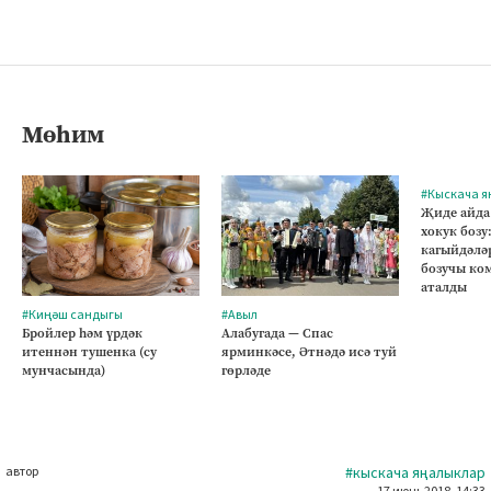
Мөһим
#Кыскача я
Җиде айда
хокук бозу
кагыйдәлә
бозучы ко
аталды
#Киңәш сандыгы
#Авыл
Бройлер һәм үрдәк
Алабугада — Спас
итеннән тушенка (су
ярминкәсе, Әтнәдә исә туй
мунчасында)
гөрләде
автор
#кыскача яңалыклар