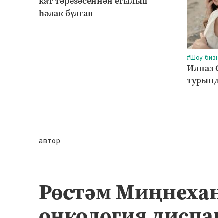
кат тәрәзәсеннән егылып
һәлак булган
#Шоу-биз
Илназ 
турынд
автор
Рөстәм Миңнехан
онкология диспа