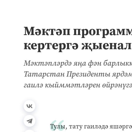
Мәктәп програм
кертергә җыенал
Мәктәпләрдә яңа фән барлыкк
Татарстан Президенты ярдәмч
гаилә кыйммәтләрен өйрәнүг
Тулы, тату гаиләдә яшәрг