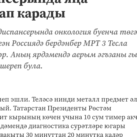
ап карады
диспансерында онкология буенча төг
ән Россиядә бердәнбер МРТ 3 Тесла
. Аның ярдәмендә аерым әгъзаны г
шереп була.
еп эшли. Теләсә нинди металл предмет әл
лый. Татарстан Президенты Рөстәм
ит кырының көчен учына 10 сум тимер ак
рдәмендә диагностика сурәтләре югары
вакыты 30 минуттан 20 минутка кадәр