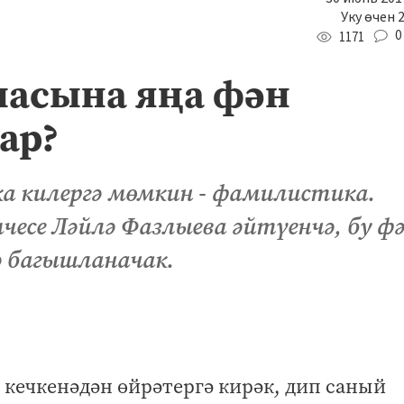
Уку өчен 
0
1171
масына яңа фән
ар?
а килергә мөмкин - фамилистика.
есе Ләйлә Фазлыева әйтүенчә, бу ф
ә багышланачак.
ә кечкенәдән өйрәтергә кирәк, дип саный