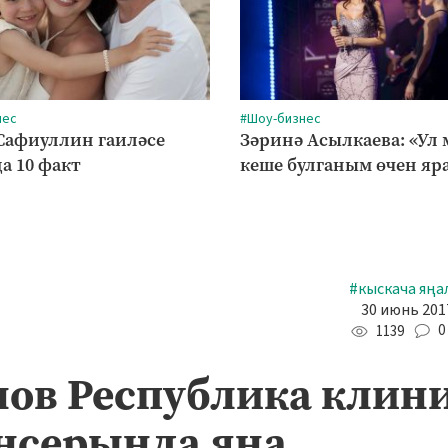
нес
#Шоу-бизнес
Сафиуллин гаиләсе
Зәринә Асылкаева: «Ул
а 10 факт
кеше булганым өчен яр
#кыскача яңа
30 июнь 2017
0
1139
ов Республика клин
нсерында яңа