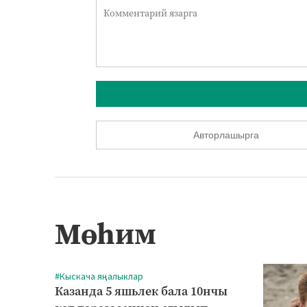
Авторлашырга
Мөһим
#Кыскача яңалыклар
Казанда 5 яшьлек бала 10нчы