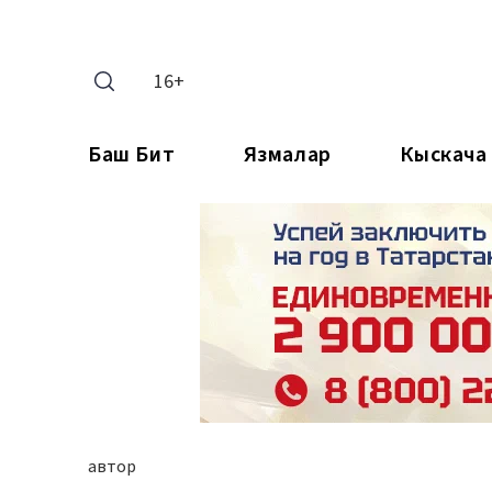
16+
Баш Бит
Язмалар
Кыскача
автор