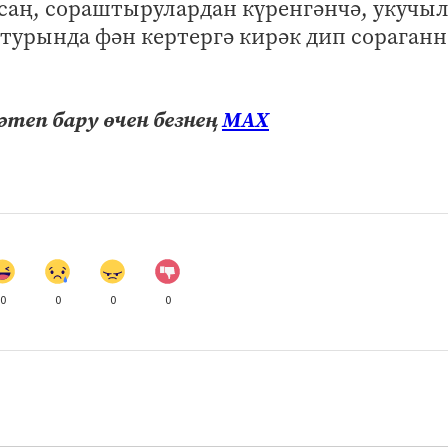
саң, сораштырулардан күренгәнчә, укучы
 турында фән кертергә кирәк дип сораганн
теп бару өчен безнең
МАХ
0
0
0
0