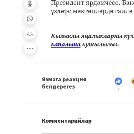
Президент ярдәмчесе. Бак
үзләре мәктәпләрдә гаилә
Кызыклы яңалыкларны күзә
каналына
кушылыгыз.
Язмага реакция
белдерегез
0
Комментарийлар