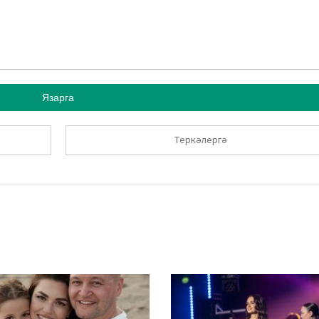
Язарга
Теркәлергә