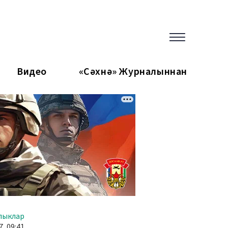
Видео
«Сәхнә» Журналыннан
лыклар
, 09:41