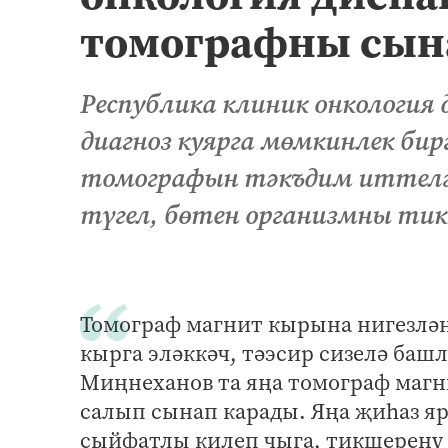
томографны сын
Республика клиник онкология 
диагноз куярга мөмкинлек бирг
томографын тәкъдим иттеләр
түгел, бөтен организмны тик
Томограф магнит кырына нигезлән
кырга эләккәч, тәэсир сизелә баш
Миңнеханов та яңа томограф магн
салып сынап карады. Яңа җиһаз я
сыйфатлы килеп чыга, тикшеренү 