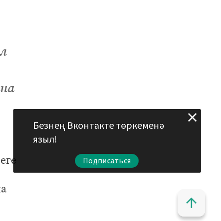
әл
ына
Безнең Вконтакте төркеменә
языл!
еге
Подписаться
ча