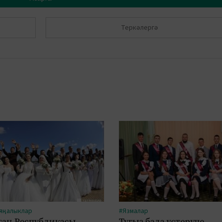
Теркәлергә
 яңалыклар
#Язмалар
тан Республикасы
Тугыз бала үстерүче