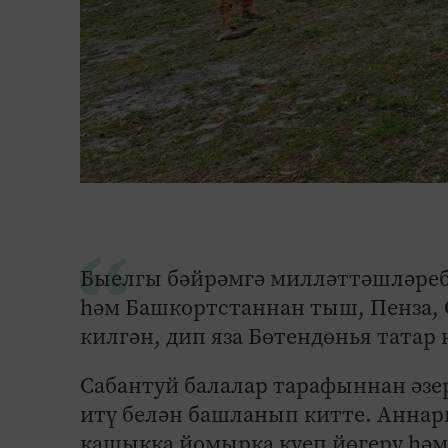
Быелгы бәйрәмгә милләттәшләребе
һәм Башкортстаннан тыш, Пенза, 
килгән, дип яза Бөтендөнья татар 
Сабантуй балалар тарафыннан әзе
итү белән башланып китте. Аннары
кашыкка йомырка куеп йөгерү һәм