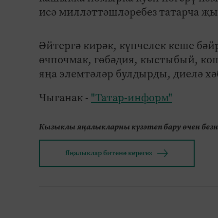
исә милләттәшләребез татарча җы
Әйтергә кирәк, күпчелек кеше бәй
өчпочмак, гөбәдия, кыстыбый, ко
яңа элемтәләр булдырды, диелә хә
Чыганак -
"Татар-информ"
Кызыклы яңалыкларны күзәтеп бару өчен без
Яңалыклар битенә керегез