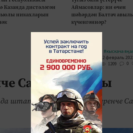
ә Казанда дистәләгән
Аймасовлар: ни өчен
рьюлы никахларын
шәһәрдән Балтач авыл
чәк
күченгәннәр?
#кыскача яңа
22 февраль 2023
0
1209
че Сабан туе узды
да штатында 2023 елның беренче С