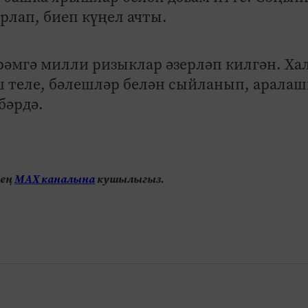
рлап, биеп күңел ачты.
рәмгә милли ризыклар әзерләп килгән. Ха
ш теле, бәлешләр белән сыйланып, арала
бәрдә.
нең
МАХ каналына
кушылыгыз.