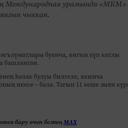
нең Международная урамында «МКМ»
 янгын чыккан.
әгълүматлары буенча, янгын күп катлы
а башланган.
енең һәлак булуы билгеле, якынча
ның икесе – бала. Тагын 11 кеше зыян күр
теп бару өчен безнең
МАХ