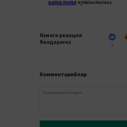
каналына
кушылыгыз.
Язмага реакция
белдерегез
1
Комментарийлар