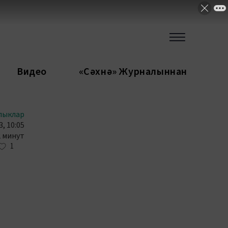
Видео
«Сәхнә» Журналыннан
лыклар
, 10:05
2 минут
1