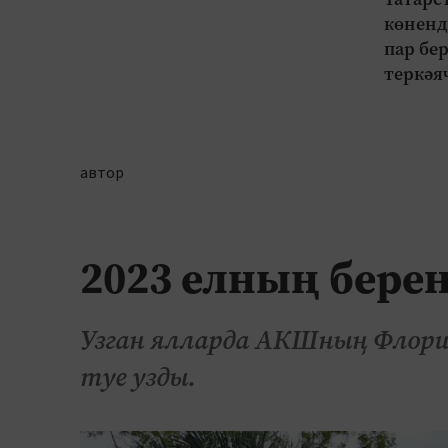
көненд
пар бе
теркәя
автор
2023 елның берен
Узган ялларда АКШның Флори
туе узды.