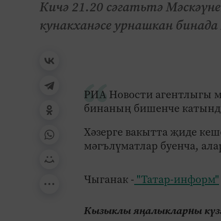
Кичә 21.20 сәгатьтә Мәскәү
кунакханәсе урнашкан бинада
РИА Новости агентлыгы м
бинаның бишенче катынд
Хәзерге вакытта җиде кеш
мәгълүматлар буенча, алар
Чыганак -
"Татар-информ"
Кызыклы яңалыкларны күзә