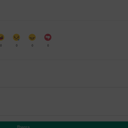
0
0
0
0
Язарга