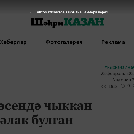
5
Автоматическое закрытие баннера через
 Хәбәрләр
Фотогалерея
Реклама
#кыскача яңа
22 февраль 2023
Уку өчен 
0
1812
әсендә чыккан
әлак булган