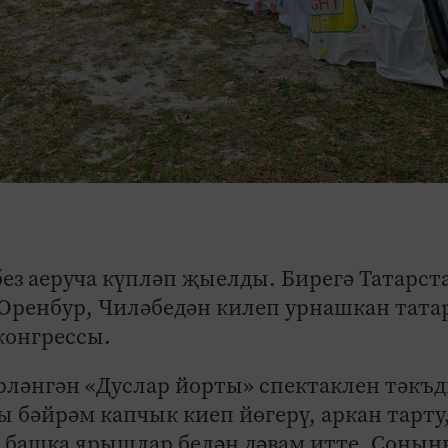
з аеруча күпләп җыелды. Бирегә Татарст
Оренбур, Чиләбедән килеп урнашкан тата
конгрессы.
рләнгән «Дуслар йорты» спектаклен тәкъ
 бәйрәм капчык киеп йөгерү, аркан тарту
 башка ярышлар белән дәвам итте. Соңын