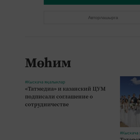
Авторлашырга
Мөһим
#Кыскача яңалыклар
«Татмедиа» и казанский ЦУМ
подписали соглашение о
сотрудничестве
#Кыскача
Татарс