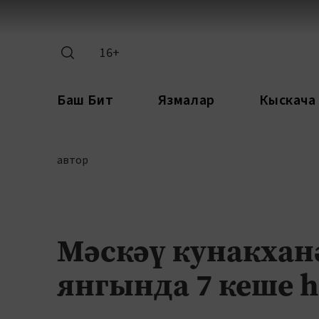
16+
Баш Бит
Язмалар
Кыскача
автор
Мәскәү кунакхан
янгында 7 кеше һ