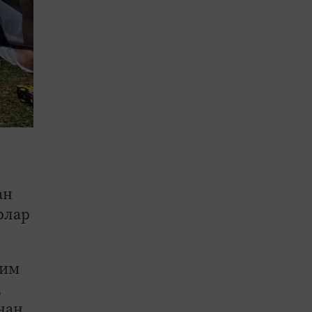
ан
рлар
дим
,
нан