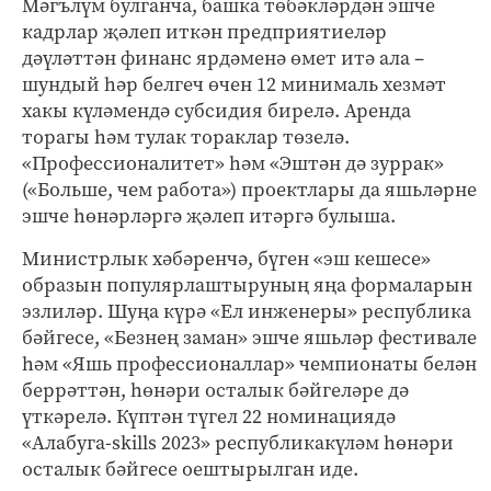
Мәгълүм булганча, башка төбәкләрдән эшче
кадрлар җәлеп иткән предприятиеләр
дәүләттән финанс ярдәменә өмет итә ала –
шундый һәр белгеч өчен 12 минималь хезмәт
хакы күләмендә субсидия бирелә. Аренда
торагы һәм тулак тораклар төзелә.
«Профессионалитет» һәм «Эштән дә зуррак»
(«Больше, чем работа») проектлары да яшьләрне
эшче һөнәрләргә җәлеп итәргә булыша.
Министрлык хәбәренчә, бүген «эш кешесе»
образын популярлаштыруның яңа формаларын
эзлиләр. Шуңа күрә «Ел инженеры» республика
бәйгесе, «Безнең заман» эшче яшьләр фестивале
һәм «Яшь профессионаллар» чемпионаты белән
беррәттән, һөнәри осталык бәйгеләре дә
үткәрелә. Күптән түгел 22 номинациядә
«Алабуга-skills 2023» республикакүләм һөнәри
осталык бәйгесе оештырылган иде.