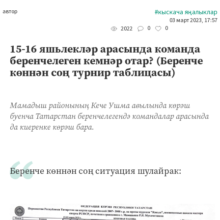
автор
#кыскача яңалыклар
03 март 2023, 17:57
0
0
2022
15-16 яшьлекләр арасында команда
беренчелеген кемнәр отар? (Беренче
көннән соң турнир таблицасы)
Мамадыш районының Кече Ушма авылында көрәш
буенча Татарстан беренчелегендә командалар арасында
да киеренке көрәш бара.
Беренче көннән соң ситуация шулайрак: