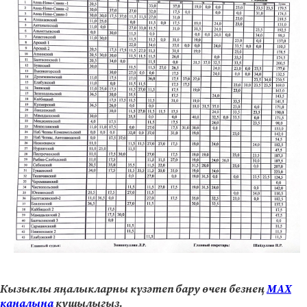
Кызыклы яңалыкларны күзәтеп бару өчен безнең
МАХ
каналына
кушылыгыз.