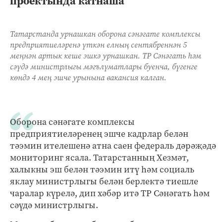
проектында катнаша
Татарстанда урнашкан оборона сәнәгате комплексы
предприятиеләренә үткән елның сентябреннән 5
меңнән артык кеше эшкә урнашкан. ТР Сәнәгать һәм
сәүдә министрлыгы мәгълүматлары буенча, бүгенге
көндә 4 мең эшче урынына вакансия калган.
Оборона сәнәгате комплексы
предприятиеләренең эшче кадрлар белән
тәэмин ителешенә атна саен федераль дәрәҗәдә
мониторинг ясала. Татарстанның Хезмәт,
халыкны эш белән тәэмин итү һәм социаль
яклау министрлыгы белән берлектә тиешле
чаралар күрелә, дип хәбәр итә ТР Сәнәгать һәм
сәүдә министрлыгы.