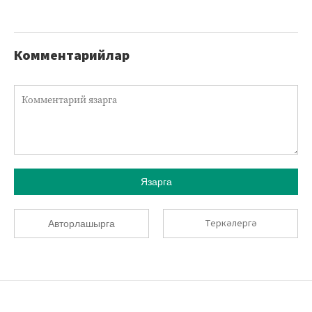
Комментарийлар
Язарга
Теркәлергә
Авторлашырга