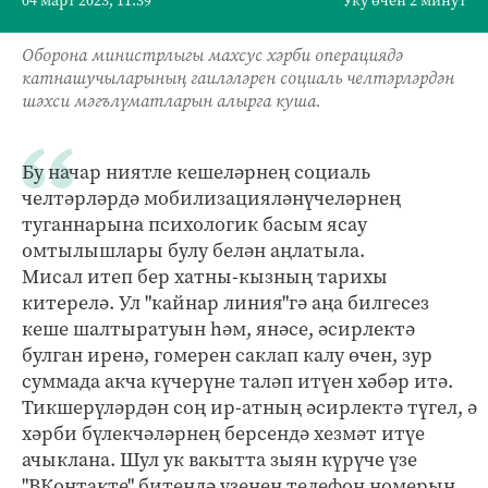
04 март 2023, 11:39
Уку өчен 2 минут
Оборона министрлыгы махсус хәрби операциядә
катнашучыларының гаиләләрен социаль челтәрләрдән
шәхси мәгълүматларын алырга куша.
Бу начар ниятле кешеләрнең социаль
челтәрләрдә мобилизацияләнүчеләрнең
туганнарына психологик басым ясау
омтылышлары булу белән аңлатыла.
Мисал итеп бер хатны-кызның тарихы
китерелә. Ул "кайнар линия"гә аңа билгесез
кеше шалтыратуын һәм, янәсе, әсирлектә
булган иренә, гомерен саклап калу өчен, зур
суммада акча күчерүне таләп итүен хәбәр итә.
Тикшерүләрдән соң ир-атның әсирлектә түгел, ә
хәрби бүлекчәләрнең берсендә хезмәт итүе
ачыклана. Шул ук вакытта зыян күрүче үзе
"ВКонтакте" битендә үзенең телефон номерын