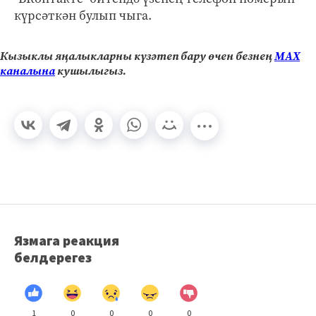
күрсәткән булып чыга.
Кызыклы яңалыкларны күзәтеп бару өчен безнең
МАХ
каналына
кушылыгыз.
Язмага реакция
белдерегез
1
0
0
0
0