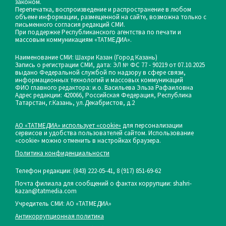
законом.
Перепечатка, воспроизведение и распространение в любом
объеме информации, размещенной на сайте, возможна только с
письменного согласия редакций СМИ.
При поддержке Республиканского агентства по печати и
массовым коммуникациям «ТАТМЕДИА».
Наименование СМИ: Шахри Казан (Город Казань)
Запись о регистрации СМИ, дата: ЭЛ № ФС 77 - 90219 от 07.10.2025
выдано Федеральной службой по надзору в сфере связи,
информационных технологий и массовых коммуникаций
ФИО главного редактора: и.о. Васильева Эльза Рафаиловна
Адрес редакции: 420066, Российская Федерация, Республика
Татарстан, г.Казань, ул.Декабристов, д.2
АО «ТАТМЕДИА» использует «cookie»
для персонализации
сервисов и удобства пользователей сайтом. Использование
«cookie» можно отменить в настройках браузера.
Политика конфиденциальности
Телефон редакции:
(843) 222-05-41, 8 (917) 851-69-62
Почта филиала для сообщений о фактах коррупции: shahri-
kazan@tatmedia.com
Учредитель СМИ: АО «ТАТМЕДИА»
Антикоррупционная политика