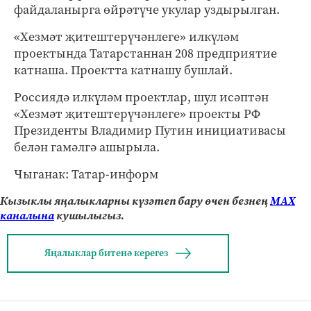
файдаланырга өйрәтүче укулар уздырылган.
«Хезмәт җитештерүчәнлеге» илкүләм
проектында Татарстаннан 208 предприятие
катнаша. Проектта катнашу бушлай.
Россиядә илкүләм проектлар, шул исәптән
«Хезмәт җитештерүчәнлеге» проекты РФ
Президенты Владимир Путин инициативасы
белән гамәлгә ашырыла.
Чыганак: Татар-информ
Кызыклы яңалыкларны күзәтеп бару өчен безнең
МАХ
каналына
кушылыгыз.
Яңалыклар битенә керегез