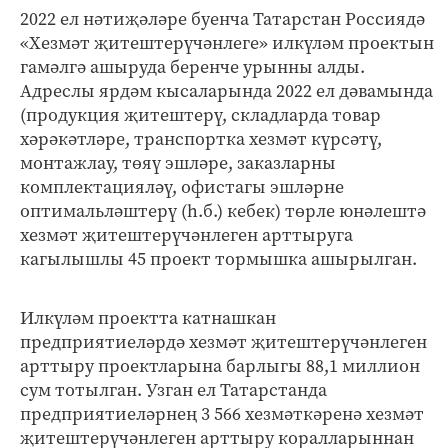
2022 ел нәтиҗәләре буенча Татарстан Россиядә
«Хезмәт җитештерүчәнлеге» илкүләм проектын
гамәлгә ашыруда беренче урынны алды.
Адреслы ярдәм кысаларында 2022 ел дәвамында
(продукция җитештерү, складларда товар
хәрәкәтләре, транспортка хезмәт күрсәтү,
монтажлау, төяү эшләре, заказларны
комплектацияләү, офистагы эшләрне
оптимальләштерү (һ.б.) кебек) төрле юнәлештә
хезмәт җитештерүчәнлеген арттыруга
кагылышлы 45 проект тормышка ашырылган.
Илкүләм проектта катнашкан
предприятиеләрдә хезмәт җитештерүчәнлеген
арттыру проектларына барлыгы 88,1 миллион
сум тотылган. Узган ел Татарстанда
предприятиеләрнең 3 566 хезмәткәренә хезмәт
җитештерүчәнлеген арттыру коралларыннан