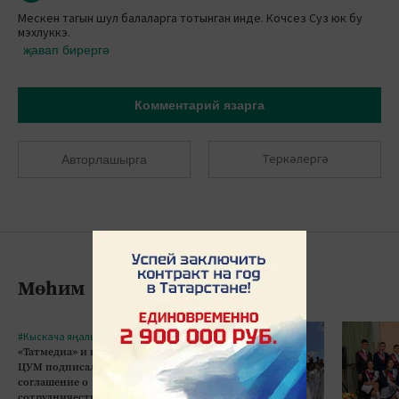
Мескен тагын шул балаларга тотынган инде. Кочсез Суз юк бу
мэхлуккэ.
җавап бирергә
Комментарий язарга
Теркәлергә
Авторлашырга
Мөһим
#Кыскача яңалыклар
«Татмедиа» и казанский
ЦУМ подписали
соглашение о
сотрудничестве