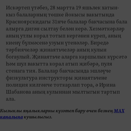
Искәртеп үтәбез, 28 мартта 19 яшьлек хатын-
кыз балаларның төшке йокысы вакытында
Красноярскидагы 31нче балалар бакчасына бала
алырга дигән сылтау белән керә. Хезмәткәрләр
аның утлы корал тотып кергәнен күреп, аның
киенү бүлмәсенә узуын үтенәләр. Биредә
тәрбиячеләр җинаятьчеләр аның кулын
богаулый. Җинаятьче аларга каршылык күрсәтә
һәм шул вакытта корал атып җибәрә, пуля
стенага тия. Балалар бакчасында эшләүче
физкультура инструкторы җинаятьчене
полиция килгәнче тоткарлап тора, ә Ирина
Шабанова аның кулыннан мылтыгын тартып
ала.
Кызыклы яңалыкларны күзәтеп бару өчен безнең
МАХ
каналына
кушылыгыз.