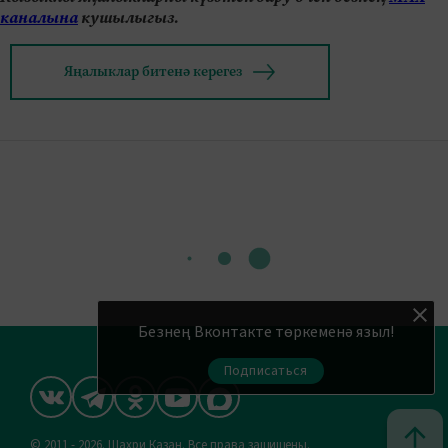
каналына
кушылыгыз.
Яңалыклар битенә керегез
Безнең Вконтакте төркеменә языл!
Подписаться
© 2011 - 2026. Шахри Казан. Все права защищены.