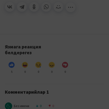
Язмага реакция
белдерегез
5
0
0
0
0
Комментарийлар
1
Без имени
0
0