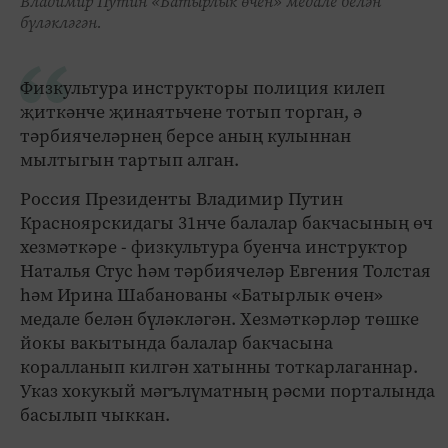
Владимир Путин «Батырлык өчен» медале белән
бүләкләгән.
Физкультура инструкторы полиция килеп
җиткәнче җинаятьчене тотып торган, ә
тәрбиячеләрнең берсе аның кулыннан
мылтыгын тартып алган.
Россия Президенты Владимир Путин
Красноярскидагы 31нче балалар бакчасының өч
хезмәткәре - физкультура буенча инструктор
Наталья Стус һәм тәрбиячеләр Евгения Толстая
һәм Ирина Шабанованы «Батырлык өчен»
медале белән бүләкләгән. Хезмәткәрләр төшке
йокы вакытында балалар бакчасына
коралланып килгән хатынны тоткарлаганнар.
Указ хокукый мәгълүматның рәсми порталында
басылып чыккан.