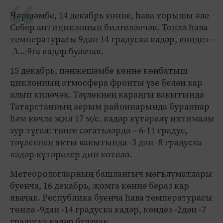
Чәршәмбе, 14 декабрь көнне, һава торышы әле
Себер антициклонын билгеләячәк. Төнлә һава
температурасы 9дан 14 градуска кадәр, көндез —
-3...-9га кадәр булачак.
15 декабрь, пәнҗешәмбе көнне көнбатыш
циклонның атмосфера фронты үзе белән кар
алып киләчәк. Тәүлекнең караңгы вакытында
Татарстанның аерым районнарында бураннар
һәм көчле җил 17 м/с. кадәр күтәрелү ихтималы
зур түгел: төнге сәгатьләрдә – 6-11 градус,
тәүлекнең якты вакытында -3 дән -8 градуска
кадәр күтәрелер дип көтелә.
Метеорологларның башлангыч мәгълүматлары
буенча, 16 декабрь, җомга көнне бераз кар
явачак. Республика буенча һава температурасы
төнлә -9дан -14 градуска кадәр, көндез -2дән -7
градуска кадәр булачак.