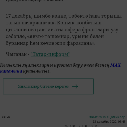
17 декабрь, шимбә көнне, төбәктә һава торышы
тагын начарланачак. Көньяк-көнбатыш
циклонының актив атмосфера фронтлары узу
сәбәпле, «явым-төшемнәр, урыны белән
бураннар һәм көчле җил фаразлана».
Чыганак -
"Татар-информ"
Кызыклы яңалыкларны күзәтеп бару өчен безнең
МАХ
каналына
кушылыгыз.
Яңалыклар битенә керегез
автор
#кыскача яңалыклар
13 декабрь 2022, 08:43
0
0
1003