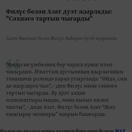
Филүс белән Азат дуэт җырлады:
"Сәхнәгә тартып чыгарды"
Азат Фазлыев белән Филүс Каһиров дуэт җырлаган.
“Филүсне үзебезнең бер чарага кунак итеп
чакырдык. Иҗатташ дустымның җырлаганын
тамашачы ролендә карап утырганда: “Әйдә, син
дә җырларга чык", - дип Филүс мине сәхнәгә
тартып чыгарды. Бу дуэт алдан
планлаштырылмады, әмма кызык килеп
чыкты”, - диде Азат. Филүс белән Азат “Җиз
кыңгырау моңнары” җырын башкарды.
Кызыклы яңалыкларны күзәтеп бару өчен безнең
МАХ