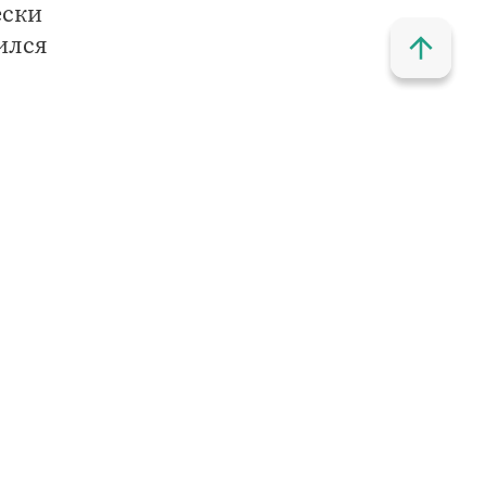
ески
ился
а
ла
н
ции
ение