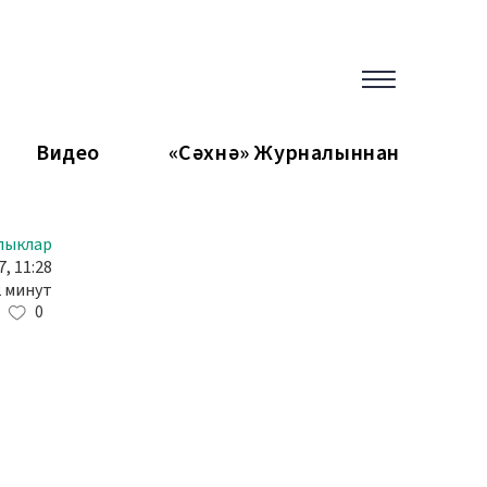
Видео
«Сәхнә» Журналыннан
лыклар
, 11:28
2 минут
0