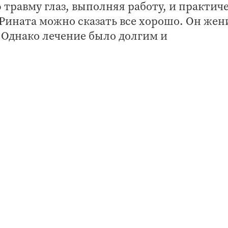
травму глаз, выполняя работу, и практич
Рината можно сказать все хорошо. Он жен
 Однако лечение было долгим и
давшим, в частности, бесплатно пройти
ехнические средства реабилитации,
ию и иметь поддержку при поступлении н
ециальности», - рассказал начальник отде
сков ГУ РО ФСС РФ по РТ Айрат Гильмеев.
ми бесплатными услугами ФСС РФ по РТ. О
 на прежнее предприятие с учетом новой
олодого человека получить еще одну
что цель проекта комплексной реабилита
зводстве - полное или частичное возвращ