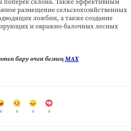
ы поперек склона. Также эффективным
нное размещение сельскохозяйственных
одводящих ложбин, а также создание
лирующих и овражно-балочных лесных
теп бару өчен безнең
МАХ
0
0
0
0