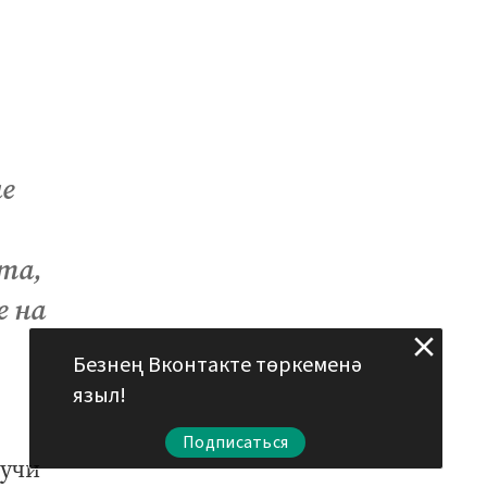
е
та,
е на
Безнең Вконтакте төркеменә
языл!
Подписаться
дучи