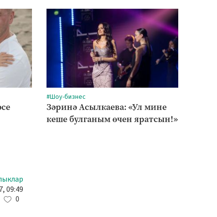
#Шоу-бизнес
#Сәлам
әсе
Зәринә Асылкаева: «Ул мине
Трена
кеше булганым өчен яратсын!»
торм
дә
лыклар
, 09:49
0