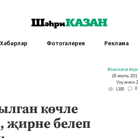
 Хәбәрләр
Фотогалерея
Реклама
#кыскача яңа
20 июль 2017
Уку өчен 
0
1385
ылган көчле
, җирне белеп
к