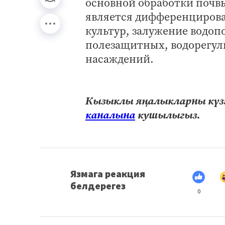
основной обработки почв
является дифференцирова
культур, залужение водоп
полезащитных, водорегу
насаждений.
Кызыклы яңалыкларны күзә
каналына
кушылыгыз.
Язмага реакция
белдерегез
0