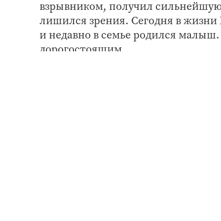
взрывником, получил сильнейшую 
лишился зрения. Сегодня в жизни 
и недавно в семье родился малыш.
дорогостоящим.
«Проект дает возможность постра
необходимое лечение, получить т
переобучиться на другую професс
работу по вновь приобретенной сп
страхования профессиональных ри
Ринат Абдулов воспользовался все
переобучился и был трудоустроен
специальности. Сейчас в планах м
специальность - массажист.
Специалисты Фонда напоминают, 
граждан, травмированных на прои