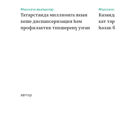
#Кыскача яңалыклар
#Кыскача
Татарстанда миллионга якын
Казанд
кеше диспансеризация һәм
кат тә
профилактик тикшеренү узган
һәлак 
автор