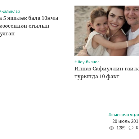
 яңалыклар
а 5 яшьлек бала 10нчы
рәзәсеннән егылып
булган
#Шоу-бизнес
Илназ Сафиуллин гаил
турында 10 факт
#кыскача яңа
20 июль 2017
0
1289