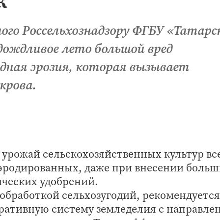
го Россельхознадзору ФГБУ «Татарс
ождливое лето большой вред
дная эрозия, которая вызывает
крова.
урожай сельскохозяйственных культур вс
еэродированных, даже при внесении боль
ических удобрений.
с обработкой сельхозугодий, рекомендуется
ративную систему земледелия с направле