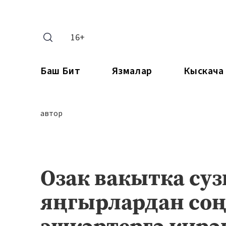
16+
Баш Бит
Язмалар
Кыскача
автор
Озак вакытка суз
яңгырлардан соң
эшкәртергә кирә