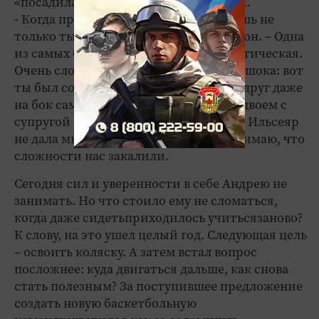
«посадила» производственная травма.
- Когда приходит такая беда, страдаешь не
только ты – вся твоя семья, - говорит он. – Одна
из самых больших проблем – психологическая.
Очень сложно оправиться от первого шока: вот
ты был совершенно здоров, бегал, и вдруг даже
на бок сам повернуться не можешь. Вдвоем с
супругой мы преодолели многое - это Ильсеяр
не дала мне раскиснуть! Сейчас я понимаю, что
сложности нас закалили.
Сегодня сил и уверенности в себе Андрею не
занимать. Но что стоило ему не сломаться,
когда даже сидетьприходилось учитьсязаново?
К слову, на это ушел целый год. Следующая цель
– освоить коляску. А затем встал вопрос
посложнее: куда двигаться дальше, как снова
стать полезным? За поступившее предложение
создать новую баскетбольную