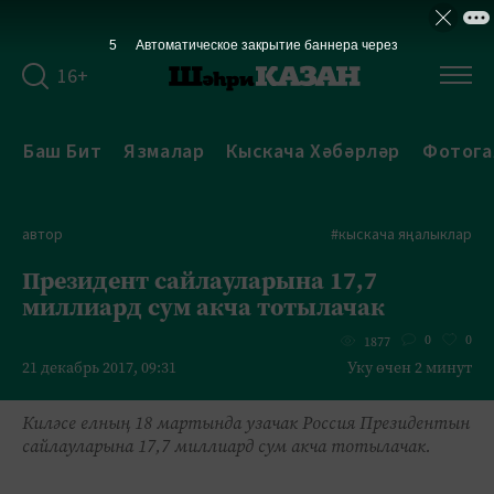
4
Автоматическое закрытие баннера через
16+
Баш Бит
Язмалар
Кыскача Хәбәрләр
Фотога
автор
#кыскача яңалыклар
Президент сайлауларына 17,7
миллиард сум акча тотылачак
0
0
1877
21 декабрь 2017, 09:31
Уку өчен 2 минут
Киләсе елның 18 мартында узачак Россия Президентын
сайлауларына 17,7 миллиард сум акча тотылачак.