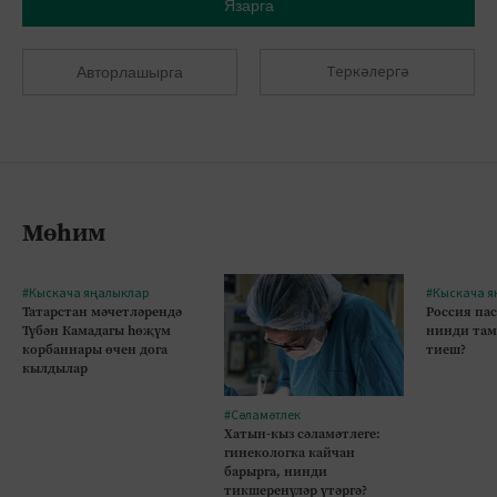
Язарга
Теркәлергә
Авторлашырга
Мөһим
#Кыскача яңалыклар
#Кыскача я
Татарстан мәчетләрендә
Россия па
Түбән Камадагы һөҗүм
нинди там
корбаннары өчен дога
тиеш?
кылдылар
#Сәламәтлек
Хатын-кыз сәламәтлеге:
гинекологка кайчан
барырга, нинди
тикшеренүләр үтәргә?