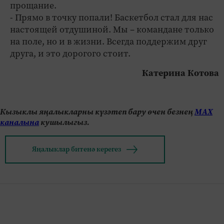
прощание.
- Прямо в точку попали! Баскетбол стал для нас
настоящей отдушиной. Мы – командане только
на поле, но и в жизни. Всегда поддержим друг
друга, и это дорогого стоит.
Катерина Котова
Кызыклы яңалыкларны күзәтеп бару өчен безнең
МАХ
каналына
кушылыгыз.
Яңалыклар битенә керегез