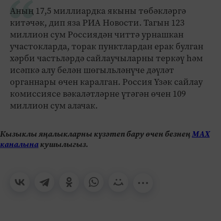
Аның 17,5 миллиардка якыны төбәкләргә
китәчәк, дип яза РИА Новости. Тагын 123
миллион сум Россиядән читтә урнашкан
участокларда, торак пунктлардан ерак булган
хәрби частьләрдә сайлаучыларны теркәү һәм
исәпкә алу белән шөгыльләнүче дәүләт
органнары өчен каралган. Россия Үзәк сайлау
комиссиясе вәкаләтләрне үтәгән өчен 109
миллион сум алачак.
Кызыклы яңалыкларны күзәтеп бару өчен безнең
МАХ
каналына
кушылыгыз.