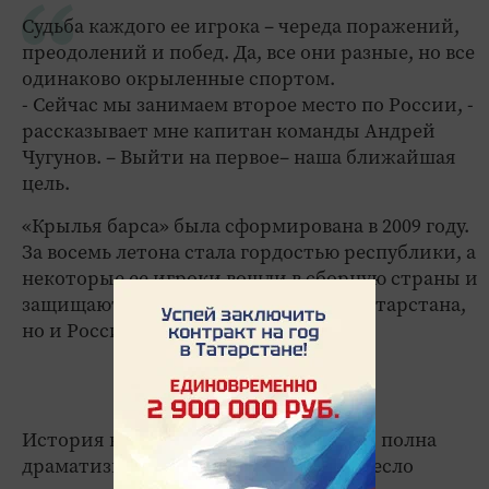
Судьба каждого ее игрока – череда поражений,
преодолений и побед. Да, все они разные, но все
одинаково окрыленные спортом.
- Сейчас мы занимаем второе место по России, -
рассказывает мне капитан команды Андрей
Чугунов. – Выйти на первое– наша ближайшая
цель.
«Крылья барса» была сформирована в 2009 году.
За восемь летона стала гордостью республики, а
некоторые ее игроки вошли в сборную страны и
защищают сегодня не только честь Татарстана,
но и России.
История каждого участника команды полна
драматизма. Андрея в инвалидное кресло