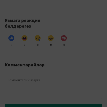
Язмага реакция
белдерегез
0
0
0
0
0
Комментарийлар