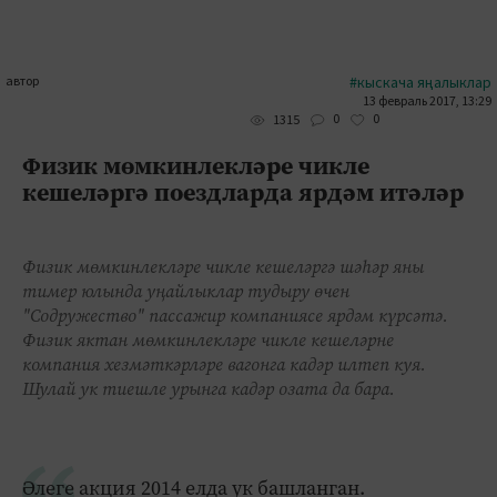
автор
#кыскача яңалыклар
13 февраль 2017, 13:29
0
0
1315
Физик мөмкинлекләре чикле
кешеләргә поездларда ярдәм итәләр
Физик мөмкинлекләре чикле кешеләргә шәһәр яны
тимер юлында уңайлыклар тудыру өчен
"Содружество" пассажир компаниясе ярдәм күрсәтә.
Физик яктан мөмкинлекләре чикле кешеләрне
компания хезмәткәрләре вагонга кадәр илтеп куя.
Шулай ук тиешле урынга кадәр озата да бара.
Әлеге акция 2014 елда ук башланган.