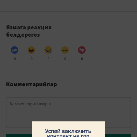
Язмага реакция
белдерегез
0
0
0
0
0
Комментарийлар