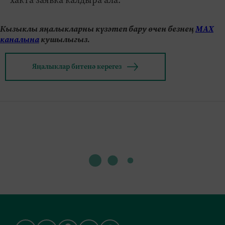
Кызыклы яңалыкларны күзәтеп бару өчен безнең
МАХ
каналына
кушылыгыз.
Яңалыклар битенә керегез