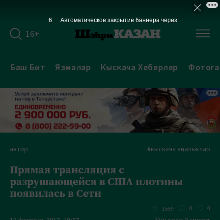
5
Автоматическое закрытие баннера через
16+
Баш Бит
Язмалар
Кыскача Хәбәрләр
Фотога
автор
#кыскача яңалыклар
Прямая трансляция с
разрушающейся в США плотины
появилась в Сети
0
0
1559