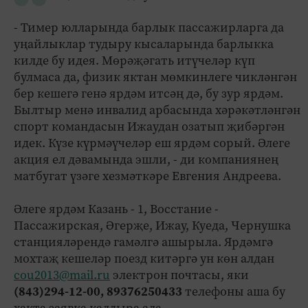
- Тимер юлларында барлык пассажирларга да
уңайлыклар тудыру кысаларында барлыкка
килде бу идея. Мөрәҗәгать итүчеләр күп
булмаса да, физик яктан мөмкинлеге чикләнгән
бер кешегә генә ярдәм итсәң дә, бу зур ярдәм.
Былтыр менә инвалид арбасында хәрәкәтләнгән
спорт командасын Ижаудан озатып җибәргән
идек. Күзе күрмәүчеләр еш ярдәм сорый. Әлеге
акция ел дәвамында эшли, - ди компаниянең
матбугат үзәге хезмәткәре Евгения Андреева.
Әлеге ярдәм Казань - 1, Восстание -
Пассажирская, Әгерҗе, Ижау, Куеда, Чернушка
станцияләрендә гамәлгә ашырыла. Ярдәмгә
мохтаҗ кешеләр поезд китәргә ун көн алдан
cou2013@mail.ru
электрон почтасы, яки
(843)294-12-00, 89376250433
телефоны аша бу
хакта заявка калдыра ала.