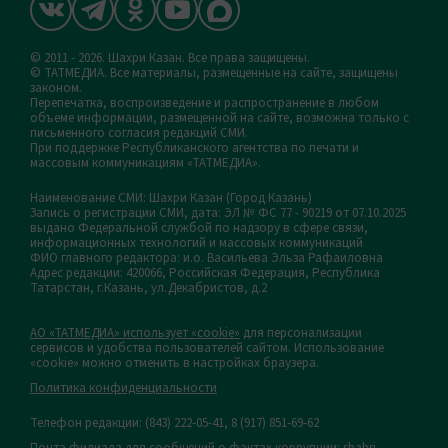
© 2011 - 2026. Шахри Казан. Все права защищены.
© ТАТМЕДИА. Все материалы, размещенные на сайте, защищены
законом.
Перепечатка, воспроизведение и распространение в любом
объеме информации, размещенной на сайте, возможна только с
письменного согласия редакций СМИ.
При поддержке Республиканского агентства по печати и
массовым коммуникациям «ТАТМЕДИА».
Наименование СМИ: Шахри Казан (Город Казань)
Запись о регистрации СМИ, дата: ЭЛ № ФС 77 - 90219 от 07.10.2025
выдано Федеральной службой по надзору в сфере связи,
информационных технологий и массовых коммуникаций
ФИО главного редактора: и.о. Васильева Эльза Рафаиловна
Адрес редакции: 420066, Российская Федерация, Республика
Татарстан, г.Казань, ул.Декабристов, д.2
АО «ТАТМЕДИА» использует «cookie»
для персонализации
сервисов и удобства пользователей сайтом. Использование
«cookie» можно отменить в настройках браузера.
Политика конфиденциальности
Телефон редакции:
(843) 222-05-41, 8 (917) 851-69-62
Почта филиала для сообщений о фактах коррупции: shahri-