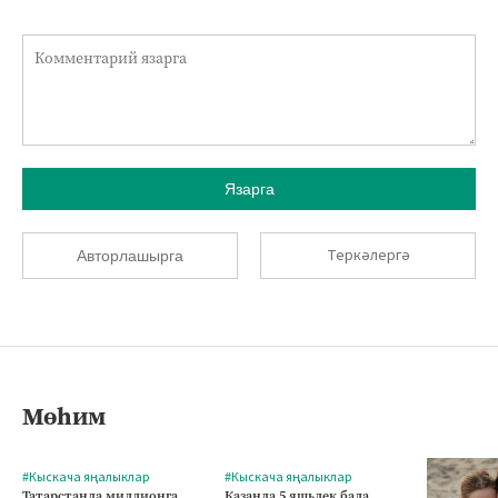
Язарга
Теркәлергә
Авторлашырга
Мөһим
#Кыскача яңалыклар
#Кыскача яңалыклар
Татарстанда миллионга
Казанда 5 яшьлек бала