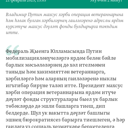
21 февраль 2023, 13:03
Уку өчен 2 минут
Владимир Путин махсус хәрби операция ветераннарына
һәм һәлак булган хәрбиләрнең гаиләләренә адреслы ярдәм
күрсәтүче махсус дәүләт фонды булдырырга тәкъдим
итте.
Федераль Җыенга Юлламасында Путин
мобилизацияләнүчеләргә ярдәм белән бәйле
барлык мәсьәләләрнең дә хәл ителмәвен
таныды һәм хакимияттән ветераннарга,
хәрбиләргә һәм аларның гаиләләренә ныклы
игътибар бирүне таләп итте. Президент махсус
хәрби операция ветераннарына ярдәм итүче
дәүләт фонды структуралары быел ук барлык
төбәкләрдә дә эшли башларга тиеш, дип
белдерде. Шул ук вакытта дәүләт башлыгы
эшнең бюрократиясез барырга тиешлеген, ә һәр
гаиләгә үз социаль хезмәткәре беркетелергә