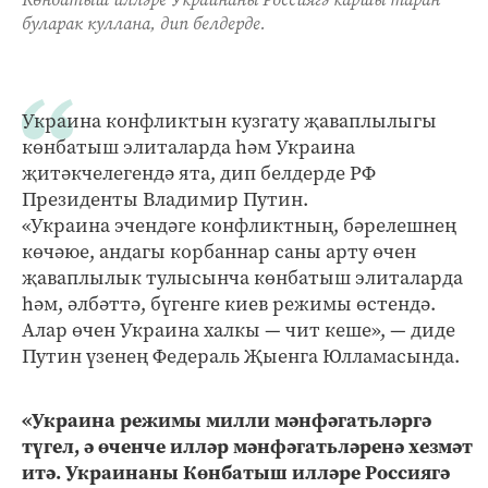
буларак куллана, дип белдерде.
Украина конфликтын кузгату җаваплылыгы
көнбатыш элиталарда һәм Украина
җитәкчелегендә ята, дип белдерде РФ
Президенты Владимир Путин.
«Украина эчендәге конфликтның, бәрелешнең
көчәюе, андагы корбаннар саны арту өчен
җаваплылык тулысынча көнбатыш элиталарда
һәм, әлбәттә, бүгенге киев режимы өстендә.
Алар өчен Украина халкы — чит кеше», — диде
Путин үзенең Федераль Җыенга Юлламасында.
«Украина режимы милли мәнфәгатьләргә
түгел, ә өченче илләр мәнфәгатьләренә хезмәт
итә. Украинаны Көнбатыш илләре Россиягә