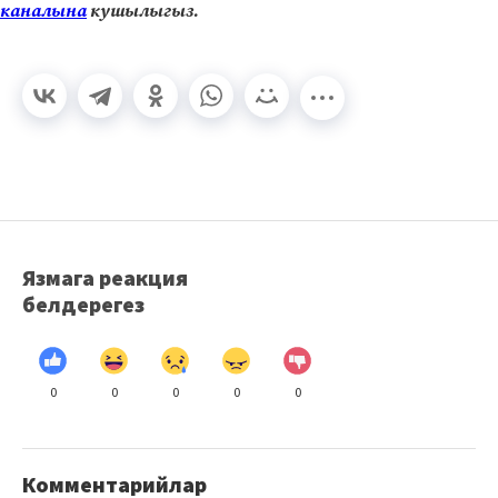
каналына
кушылыгыз.
Язмага реакция
белдерегез
0
0
0
0
0
Комментарийлар