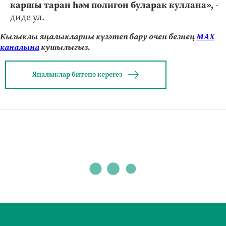
каршы таран һәм полигон буларак куллана»,
-
диде ул.
Кызыклы яңалыкларны күзәтеп бару өчен безнең
МАХ
каналына
кушылыгыз.
Яңалыклар битенә керегез