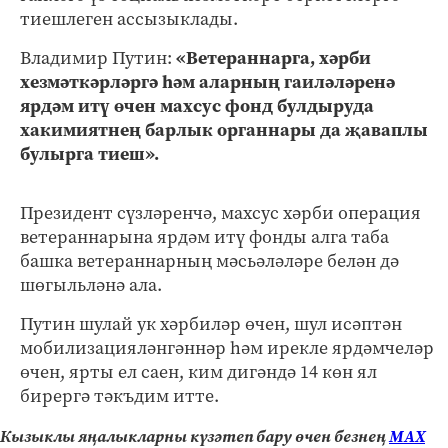
тиешлеген ассызыклады.
Владимир Путин:
«Ветераннарга, хәрби
хезмәткәрләргә һәм аларның гаиләләренә
ярдәм итү өчен махсус фонд булдыруда
хакимиятнең барлык органнары да җаваплы
булырга тиеш».
Президент сүзләренчә, махсус хәрби операция
ветераннарына ярдәм итү фонды алга таба
башка ветераннарның мәсьәләләре белән дә
шөгыльләнә ала.
Путин шулай ук хәрбиләр өчен, шул исәптән
мобилизацияләнгәннәр һәм ирекле ярдәмчеләр
өчен, ярты ел саен, ким дигәндә 14 көн ял
бирергә тәкъдим итте.
Кызыклы яңалыкларны күзәтеп бару өчен безнең
МАХ