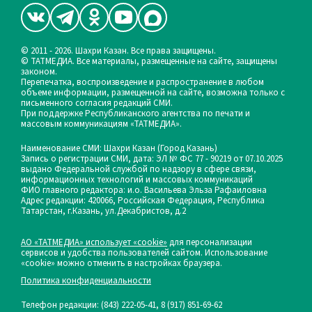
© 2011 - 2026. Шахри Казан. Все права защищены.
© ТАТМЕДИА. Все материалы, размещенные на сайте, защищены
законом.
Перепечатка, воспроизведение и распространение в любом
объеме информации, размещенной на сайте, возможна только с
письменного согласия редакций СМИ.
При поддержке Республиканского агентства по печати и
массовым коммуникациям «ТАТМЕДИА».
Наименование СМИ: Шахри Казан (Город Казань)
Запись о регистрации СМИ, дата: ЭЛ № ФС 77 - 90219 от 07.10.2025
выдано Федеральной службой по надзору в сфере связи,
информационных технологий и массовых коммуникаций
ФИО главного редактора: и.о. Васильева Эльза Рафаиловна
Адрес редакции: 420066, Российская Федерация, Республика
Татарстан, г.Казань, ул.Декабристов, д.2
АО «ТАТМЕДИА» использует «cookie»
для персонализации
сервисов и удобства пользователей сайтом. Использование
«cookie» можно отменить в настройках браузера.
Политика конфиденциальности
Телефон редакции:
(843) 222-05-41, 8 (917) 851-69-62