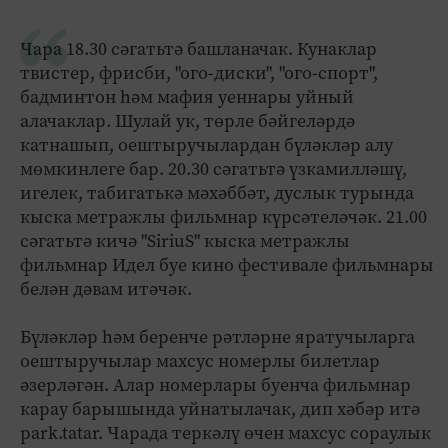
Чара 18.30 сәгатьтә башланачак. Кунаклар
твистер, фрисби, "ого-диски", "ого-спорт",
бадминтон һәм мафия уеннары уйный
алачаклар. Шулай ук, төрле бәйгеләрдә
катнашып, оештыручылардан бүләкләр алу
мөмкинлеге бар. 20.30 сәгатьтә үзкамилләшү,
игелек, табигатькә мәхәббәт, дуслык турында
кыска метражлы фильмнар күрсәтеләчәк. 21.00
сәгатьтә кичә "SiriuS" кыска метражлы
фильмнар Идел буе кино фестивале фильмнары
белән дәвам итәчәк.
Бүләкләр һәм беренче рәтләрне яратучыларга
оештыручылар махсус номерлы билетлар
әзерләгән. Алар номерлары буенча фильмнар
карау барышында уйнатылачак, дип хәбәр итә
park.tatar. Чарада теркәлү өчен махсус сораулык