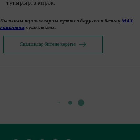
тутырырга кирәк.
Кызыклы яңалыкларны күзәтеп бару өчен безнең
МАХ
каналына
кушылыгыз.
Яңалыклар битенә керегез