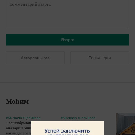
Язарга
Теркәлергә
Авторлашырга
Мөһим
#Кыскача яңалыклар
#Кыскача яңалыклар
1 сентябрьдән балалы
Ялларга һава торышы
аналарны эшкә алу
үзгәрә
кагыйдәләре үзгәрә: