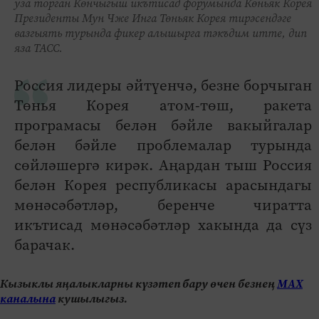
уза торган Көнчыгыш икътисад форумында Көньяк Корея
Президенты Мун Чже Инга Төньяк Корея тирәсендәге
вазгыять турында фикер алышырга тәкъдим итте, дип
яза ТАСС.
Россия лидеры әйтүенчә, безне борчыган
Төнья Корея атом-төш, ракета
програмасы белән бәйле вакыйгалар
белән бәйле проблемалар турында
сөйләшергә кирәк. Аңардан тыш Россия
белән Корея республикасы арасындагы
мөнәсәбәтләр, беренче чиратта
икътисад мөнәсәбәтләр хакында да сүз
барачак.
Кызыклы яңалыкларны күзәтеп бару өчен безнең
МАХ
каналына
кушылыгыз.