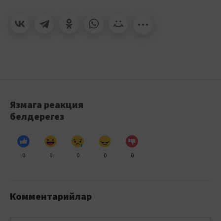
Язмага реакция
белдерегез
0
0
0
0
0
Комментарийлар