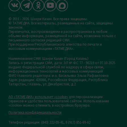
© 2011 - 2026. Шахри Казан. Все права защищены.
© ТАТМЕДИА. Все материалы, размещенные на сайте, защищены
законом.
Перепечатка, воспроизведение и распространение в любом
объеме информации, размещенной на сайте, возможна только с
письменного согласия редакций СМИ.
При поддержке Республиканского агентства по печати и
массовым коммуникациям «ТАТМЕДИА».
Наименование СМИ: Шахри Казан (Город Казань)
Запись о регистрации СМИ, дата: ЭЛ № ФС 77 - 90219 от 07.10.2025
выдано Федеральной службой по надзору в сфере связи,
информационных технологий и массовых коммуникаций
ФИО главного редактора: и.о. Васильева Эльза Рафаиловна
Адрес редакции: 420066, Российская Федерация, Республика
Татарстан, г.Казань, ул.Декабристов, д.2
АО «ТАТМЕДИА» использует «cookie»
для персонализации
сервисов и удобства пользователей сайтом. Использование
«cookie» можно отменить в настройках браузера.
Политика конфиденциальности
Телефон редакции:
(843) 222-05-41, 8 (917) 851-69-62