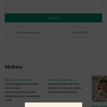
Язарга
Теркәлергә
Авторлашырга
Мөһим
#Кыскача яңалыклар
#Кыскача яңалыклар
Татарстанда миллионга
Казанда 5 яшьлек бала
якын кеше
10нчы кат тәрәзәсеннән
диспансеризация һәм
егылып һәлак булган
профилактик тикшеренү
узган
#Шоу-бизн