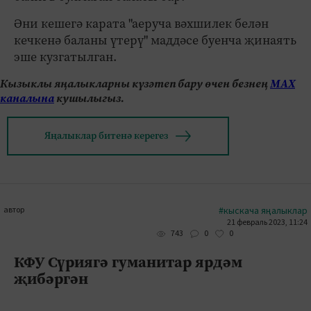
Әни кешегә карата "аеруча вәхшилек белән
кечкенә баланы үтерү" маддәсе буенча җинаять
эше кузгатылган.
Кызыклы яңалыкларны күзәтеп бару өчен безнең
МАХ
каналына
кушылыгыз.
Яңалыклар битенә керегез
автор
#кыскача яңалыклар
21 февраль 2023, 11:24
0
0
743
КФУ Сүриягә гуманитар ярдәм
җибәргән