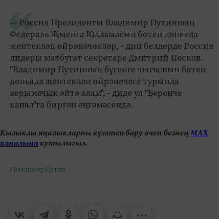
— Россия Президенты Владимир Путинның
Федераль Җыенга Юлламасын бөтен дөньяда
җентекләп өйрәнәчәкләр, - дип белдерде Россия
лидеры матбугат секретаре Дмитрий Песков.
"Владимир Путинның бүгенге чыгышын бөтен
дөньяда җентекләп өйрәнәчәге турында
аерымачык әйтә алам", - диде ул "Беренче
канал"га биргән әңгәмәсендә.
Кызыклы яңалыкларны күзәтеп бару өчен безнең
МАХ
каналына
кушылыгыз.
#Владимир Путин