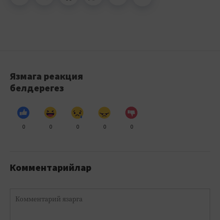
Язмага реакция
белдерегез
0
0
0
0
0
Комментарийлар