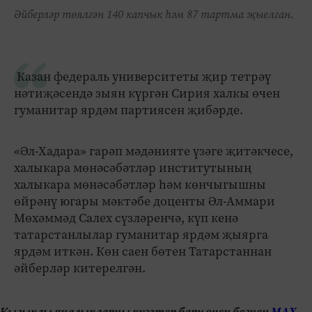
Әйберләр төялгән 140 капчык һәм 87 тартма җыелган.
Казан федераль университеты җир тетрәү
нәтиҗәсендә зыян күргән Сирия халкы өчен
гуманитар ярдәм партиясен җибәрде.
«Әл-Хадара» гарәп мәдәнияте үзәге җитәкчесе,
халыкара мөнәсәбәтләр институтының
халыкара мөнәсәбәтләр һәм көнчыгышны
өйрәнү югары мәктәбе доценты Әл-Аммари
Мөхәммәд Салех сүзләренчә, күп кенә
татарстанлылар гуманитар ярдәм җыярга
ярдәм иткән. Көн саен бөтен Татарстаннан
әйберләр китерелгән.
Кызыклы яңалыкларны күзәтеп бару өчен безнең
МАХ