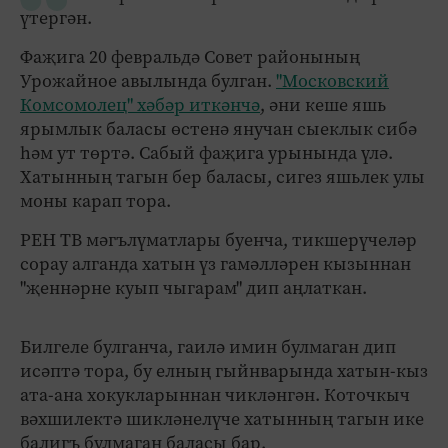
үтергән.
Фаҗига 20 февральдә Совет районының
Урожайное авылында булган.
"Московский
Комсомолец" хәбәр иткәнчә
, әни кеше яшь
ярымлык баласы өстенә янучан сыеклык сибә
һәм ут төртә. Сабый фаҗига урынында үлә.
Хатынның тагын бер баласы, сигез яшьлек улы
моны карап тора.
РЕН ТВ мәгълүматлары буенча, тикшерүчеләр
сорау алганда хатын үз гамәлләрен кызыннан
"җеннәрне куып чыгарам" дип аңлаткан.
Билгеле булганча, гаилә имин булмаган дип
исәптә тора, бу елның гыйнварында хатын-кыз
ата-ана хокукларыннан чикләнгән. Коточкыч
вәхшилектә шикләнелүче хатынның тагын ике
балигъ булмаган баласы бар.