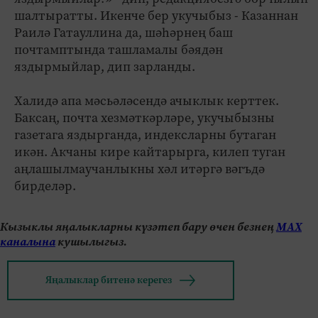
шалтыратты. Икенче бер укучыбыз - Казаннан
Раилә Гатауллина да, шәһәрнең баш
почтамптында ташламалы бәядән
яздырмыйлар, дип зарланды.
Халидә апа мәсьәләсендә ачыклык керттек.
Баксаң, почта хезмәткәрләре, укучыбызны
газетага яздырганда, индексларны бутаган
икән. Акчаны кире кайтарырга, килеп туган
аңлашылмаучанлыкны хәл итәргә вәгъдә
бирделәр.
Кызыклы яңалыкларны күзәтеп бару өчен безнең
МАХ
каналына
кушылыгыз.
Яңалыклар битенә керегез