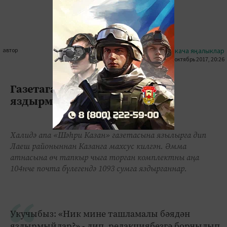
автор
#кыскача яңалыклар
14 октябрь 2017, 20:26
0
0
1328
Газетага ташламалы бәядән
яздырмыйлар?!
Халидә апа «Шәһри Казан» газетасына язылырга дип
Лаеш районыннан Казанга махсус килгән. Әмма
атнасына өч тапкыр чыга торган комплектны аңа
104нче почта бүлегендә 1093 сумга яздырганнар.
Укучыбыз: «Ник мине ташламалы бәядән
яздырмыйлар?» - дип, редакциябезгә борчылып