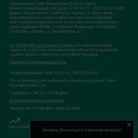
Наименование СМИ: Шахри Казан (Город Казань)
Запись о регистрации СМИ, дата: ЭЛ № ФС 77 - 90219 от 07.10.2025
выдано Федеральной службой по надзору в сфере связи,
информационных технологий и массовых коммуникаций
ФИО главного редактора: и.о. Васильева Эльза Рафаиловна
Адрес редакции: 420066, Российская Федерация, Республика
Татарстан, г.Казань, ул.Декабристов, д.2
АО «ТАТМЕДИА» использует «cookie»
для персонализации
сервисов и удобства пользователей сайтом. Использование
«cookie» можно отменить в настройках браузера.
Политика конфиденциальности
Телефон редакции:
(843) 222-05-41, 8 (917) 851-69-62
Почта филиала для сообщений о фактах коррупции: shahri-
kazan@tatmedia.com
Учредитель СМИ: АО «ТАТМЕДИА»
Антикоррупционная политика
Телефон АО «ТАТМЕДИА»: (843) 222 09 84
Live Internet
16+
Безнең Вконтакте төркеменә языл!