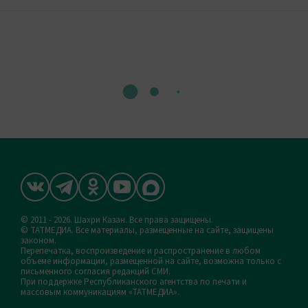
© 2011 - 2026. Шахри Казан. Все права защищены.
© ТАТМЕДИА. Все материалы, размещенные на сайте, защищены
законом.
Перепечатка, воспроизведение и распространение в любом
объеме информации, размещенной на сайте, возможна только с
письменного согласия редакций СМИ.
При поддержке Республиканского агентства по печати и
массовым коммуникациям «ТАТМЕДИА».