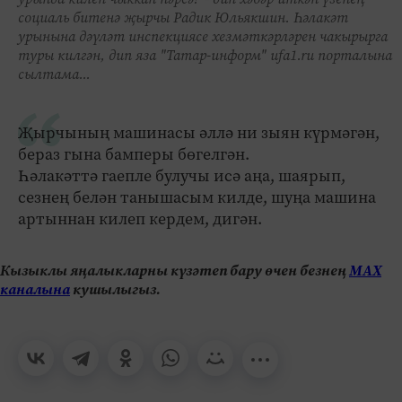
социаль битенә җырчы Радик Юльякшин. Һәлакәт
урынына дәүләт инспекциясе хезмәткәрләрен чакырырга
туры килгән, дип яза "Татар-информ" ufa1.ru порталына
сылтама...
Җырчының машинасы әллә ни зыян күрмәгән,
бераз гына бамперы бөгелгән.
Һәлакәттә гаепле булучы исә аңа, шаярып,
сезнең белән танышасым килде, шуңа машина
артыннан килеп кердем, дигән.
Кызыклы яңалыкларны күзәтеп бару өчен безнең
МАХ
каналына
кушылыгыз.