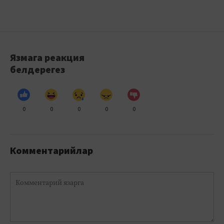
Язмага реакция
белдерегез
0
0
0
0
0
Комментарийлар