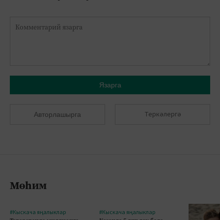
Язарга
Теркәлергә
Авторлашырга
Мөһим
#Кыскача яңалыклар
#Кыскача яңалыклар