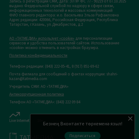
Запись о регистрации СМИ, дата: ЭЛ № ФС 77 - 90219 от 07.10.2025
выдано Федеральной службой по надзору в сфере связи,
информационных технологий и массовых коммуникаций
ФИО главного редактора: и.о. Васильева Эльза Рафаиловна
Адрес редакции: 420066, Российская Федерация, Республика
Татарстан, г.Казань, ул.Декабристов, д.2
АО «ТАТМЕДИА» использует «cookie»
для персонализации
сервисов и удобства пользователей сайтом. Использование
«cookie» можно отменить в настройках браузера.
Политика конфиденциальности
Телефон редакции:
(843) 222-05-41, 8 (917) 851-69-62
Почта филиала для сообщений о фактах коррупции: shahri-
kazan@tatmedia.com
Учредитель СМИ: АО «ТАТМЕДИА»
Антикоррупционная политика
Телефон АО «ТАТМЕДИА»: (843) 222 09 84
Live Internet
16+
Безнең Вконтакте төркеменә языл!
Подписаться