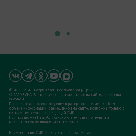
© 2011 - 2026. Шахри Казан. Все права защищены.
© ТАТМЕДИА. Все материалы, размещенные на сайте, защищены
законом.
Перепечатка, воспроизведение и распространение в любом
объеме информации, размещенной на сайте, возможна только с
письменного согласия редакций СМИ.
При поддержке Республиканского агентства по печати и
массовым коммуникациям «ТАТМЕДИА».
Наименование СМИ: Шахри Казан (Город Казань)