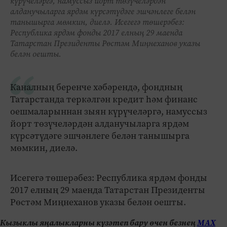
күрүчеләргә, намуссыз йорт төзүчеләрдән
алданучыларга ярдәм күрсәтүдәге эшчәнлеге белән
танышырга мөмкин, диелә. Исегегә төшерәбез:
Республика ярдәм фонды 2017 елның 29 маенда
Татарстан Президенты Рөстәм Миңнеханов указы
белән оешты.
Каналның беренче хәбәрендә, фондның
Татарстанда теркәлгән кредит һәм финанс
оешмаларыннан зыян күрүчеләргә, намуссыз
йорт төзүчеләрдән алданучыларга ярдәм
күрсәтүдәге эшчәнлеге белән танышырга
мөмкин, диелә.
Исегегә төшерәбез: Республика ярдәм фонды
2017 елның 29 маенда Татарстан Президенты
Рөстәм Миңнеханов указы белән оешты.
Кызыклы яңалыкларны күзәтеп бару өчен безнең
МАХ