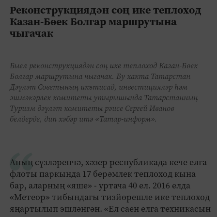
Реконструкциядән соң ике теплоход
Казан-Бөек Болгар маршрутына
чыгачак
Быел реконструкциядән соң ике теплоход Казан-Бөек
Болгар маршрутына чыгачак. Бу хакта Татарстан
Дәүләт Советының икътисад, инвестицияләр һәм
эшмәкәрлек комитеты утырышында Татарстанның
Туризм дәүләт комитеты рәисе Сергей Иванов
белдерде, дип хәбәр итә «Татар-информ».
Аның сүзләренчә, хәзер республикада кече елга
флоты паркында 17 берәмлек теплоход кына
бар, аларның «яше» - уртача 40 ел. 2016 елда
«Метеор» тибындагы тизйөрешле ике теплоход
яңартылып эшләнгән. «Ел саен елга техникасын