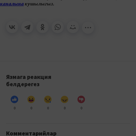
каналына
кушылыгыз.
Язмага реакция
белдерегез
0
0
0
0
0
Комментарийлар