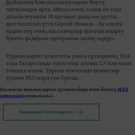
файдалану һәм пассажирларны йөртү
чыгымнары арта. Мисал өчен, соңгы өч елда
дизель ягулыгы 70 процент диярлек артты, -
дип билгеләп үтте Сергей Иванов. - Бу өлкәгә
ярдәм итү өчен, пассажирлар флотын яңарту
буенча федераль программа эшләү зарур».
Туризм дәүләт комитеты рәисе сүзләренчә, 2016
елда Татарстанда туристлар агымы 2,9 млн кеше
тәшкил иткән. Туризм өлкәсендә хезмәтләр
күләме 19,5 млрд сум булган.
Кызыклы яңалыкларны күзәтеп бару өчен безнең
МАХ
каналына
кушылыгыз.
Яңалыклар битенә керегез