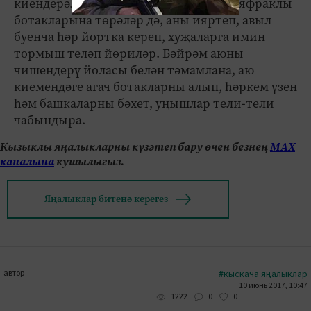
киендерәләр - өрәңге агачының яшел яфраклы
ботакларына төрәләр дә, аны ияртеп, авыл
буенча һәр йортка кереп, хуҗаларга имин
тормыш теләп йөриләр. Бәйрәм аюны
чишендерү йоласы белән тәмамлана, аю
киемендәге агач ботакларны алып, һәркем үзен
һәм башкаларны бәхет, уңышлар тели-тели
чабындыра.
Кызыклы яңалыкларны күзәтеп бару өчен безнең
МАХ
каналына
кушылыгыз.
Яңалыклар битенә керегез
автор
#кыскача яңалыклар
10 июнь 2017, 10:47
0
0
1222