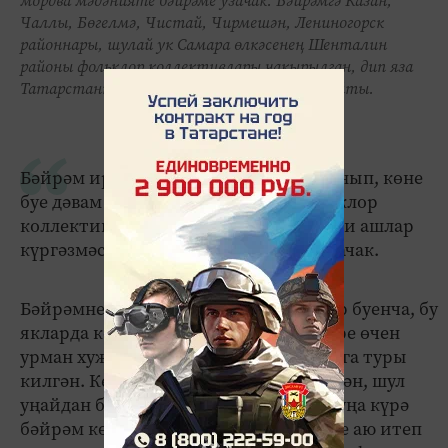
мордва мәдәнияте бәйрәме узачак. Бәйрәмгә Казан,
Чаллы, Бөгелмә, Чистай, Чирмешән, Лениногорск
районнары, шулай ук Самара өлкәсенең Шенталин
районы фольклор коллективлары чакырылган, дип яза
Татарстанның Мәдәният министрлыгы сайты.
Бәйрәм иртәнге сәгать 10.00да башланып, көне
буе дәвам итәчәк. Биредә төрле фольклор
коллективлары чыгыш ясаячак, милли ашлар
күргәзмәсе, милли уеннар оештыралачак.
Бәйрәмнең төп герое - аю. Риваятьләр буенча, бу
якларда кешеләргә урман нигъмәтләре өчен
урман хуҗасы аю белән көч сынашырга туры
килгән. Кеше ерткыч җанварны җиңгән, шул
уңайдан бәйрәм итә башлаганнар. Шуңа күрә
бәйрәм көнне авылдагы бер ир-егетне аю итеп