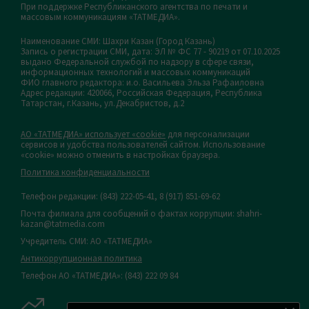
При поддержке Республиканского агентства по печати и
массовым коммуникациям «ТАТМЕДИА».
Наименование СМИ: Шахри Казан (Город Казань)
Запись о регистрации СМИ, дата: ЭЛ № ФС 77 - 90219 от 07.10.2025
выдано Федеральной службой по надзору в сфере связи,
информационных технологий и массовых коммуникаций
ФИО главного редактора: и.о. Васильева Эльза Рафаиловна
Адрес редакции: 420066, Российская Федерация, Республика
Татарстан, г.Казань, ул.Декабристов, д.2
АО «ТАТМЕДИА» использует «cookie»
для персонализации
сервисов и удобства пользователей сайтом. Использование
«cookie» можно отменить в настройках браузера.
Политика конфиденциальности
Телефон редакции:
(843) 222-05-41, 8 (917) 851-69-62
Почта филиала для сообщений о фактах коррупции: shahri-
kazan@tatmedia.com
Учредитель СМИ: АО «ТАТМЕДИА»
Антикоррупционная политика
Телефон АО «ТАТМЕДИА»: (843) 222 09 84