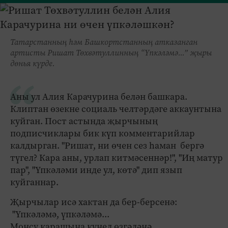
Татарстанның һәм Башкортстанның атказанган
артисты Ришат Төхвәтуллинның “Үпкәләмә...” җыры
дөнья күрде.
Аны ул Алия Карачурина белән башкара.
Клиптан өзекне социаль челтәрдәге аккаунтына
куйган. Пост астында җырчының
подписчиклары бик күп комментарийлар
калдырган. "Ришат, ни өчен сез һаман бергә
түгел? Кара аны, урлап китмәсеннәр!", "Иң матур
пар", "Үпкәләми инде ул, көтә" дип язып
куйганнар.
Җырчылар исә хактан да бер-берсенә:
"Үпкәләмә, үпкәләмә...
Моңсу карашыңа күңел өзгәләнә.