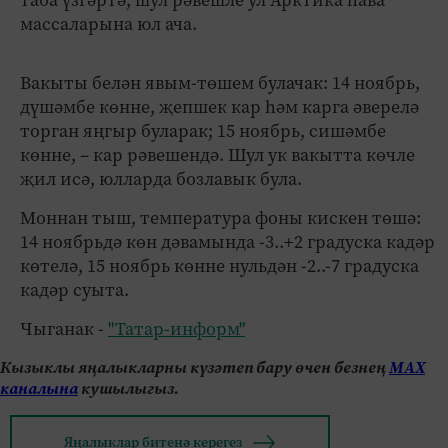
массаларына юл ача.
Вакыты белән явым-төшем булачак: 14 ноябрь,
дүшәмбе көнне, җепшек кар һәм карга әверелә
торган яңгыр буларак; 15 ноябрь, сишәмбе
көнне, – кар рәвешендә. Шул ук вакытта көчле
җил исә, юлларда бозлавык була.
Моннан тыш, температура фоны кискен төшә:
14 ноябрьдә көн дәвамында -3..+2 градуска кадәр
көтелә, 15 ноябрь көнне нульдән -2..-7 градуска
кадәр суыта.
Чыганак -
"Татар-информ"
Кызыклы яңалыкларны күзәтеп бару өчен безнең
МАХ
каналына
кушылыгыз.
Яңалыклар битенә керегез