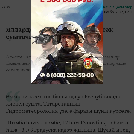
автор
#кыскача яңалыклар
11 ноябрь 2022, 15:11
0
1
1554
Яллардан соң Татарстанда кисәк
суытачак
Алдагы ялларда Татарстанда атлантик циклоннар
йогынтысында урнашкан аномаль җылы һава торышы
сакланачак.
Әмма киләсе атна башында ук Республикада
кискен суыта. Татарстанның
Гидрометеорология үзәге фаразы шуны күрсәтә.
Шимбә һәм якшәмбе, 12 һәм 13 ноябрь, төбәктә
һава +3..+8 градуска кадәр җылына. Шулай итеп,