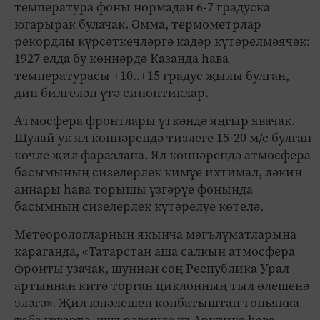
температура фоны нормадан 6-7 градуска
югарырак булачак. Әмма, термометрлар
рекордлы күрсәткечләргә кадәр күтәрелмәячәк:
1927 елда бу көннәрдә Казанда һава
температурасы +10..+15 градус җылы булган,
дип билгеләп үтә синоптиклар.
Атмосфера фронтлары үткәндә яңгыр явачак.
Шулай ук ял көннәрендә тизлеге 15-20 м/с булган
көчле җил фаразлана. Ял көннәрендә атмосфера
басымының сизелерлек кимүе ихтимал, ләкин
аннары һава торышы үзгәрүе фонында
басымның сизелерлек күтәрелүе көтелә.
Метеорологларның якынча мәгълүматларына
караганда, «Татарстан аша салкын атмосфера
фронты узачак, шуннан соң Республика Урал
артыннан китә торган циклонның тыл өлешенә
эләгә». Җил юнәлешен көнбатыштан төньякка
таба үзгәртә, шул рәвешле ул Арктика һава