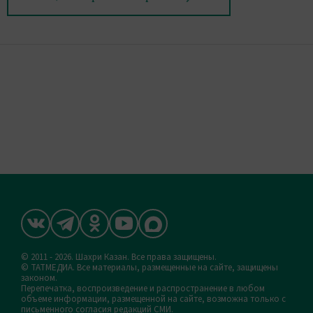
© 2011 - 2026. Шахри Казан. Все права защищены.
© ТАТМЕДИА. Все материалы, размещенные на сайте, защищены
законом.
Перепечатка, воспроизведение и распространение в любом
объеме информации, размещенной на сайте, возможна только с
письменного согласия редакций СМИ.