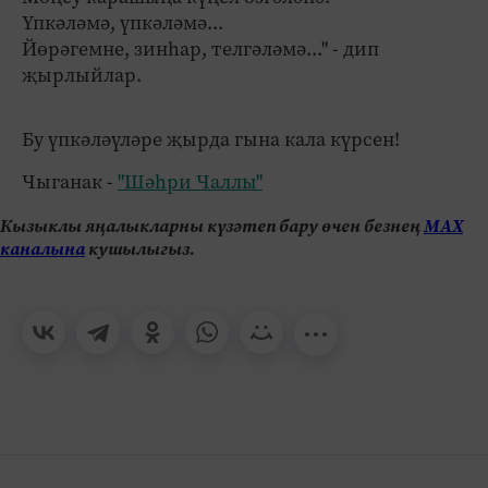
Үпкәләмә, үпкәләмә...
Йөрәгемне, зинһар, телгәләмә..." - дип
җырлыйлар.
Бу үпкәләүләре җырда гына кала күрсен!
Чыганак -
"Шәһри Чаллы"
Кызыклы яңалыкларны күзәтеп бару өчен безнең
МАХ
каналына
кушылыгыз.