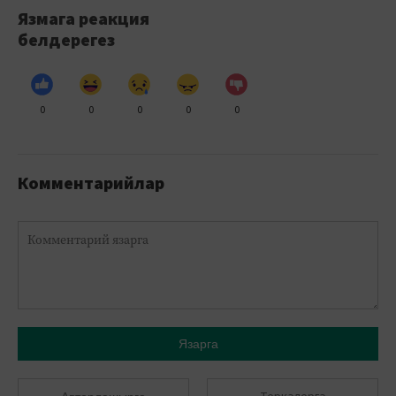
Язмага реакция
белдерегез
0
0
0
0
0
Комментарийлар
Язарга