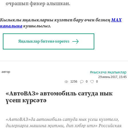
очрашып фикер алышкан.
Кызыклы яңалыкларны күзәтеп бару өчен безнең
МАХ
каналына
кушылыгыз.
Яңалыклар битенә керегез
автор
#кыскача яңалыклар
29 июнь 2017, 15:45
0
0
1256
«АвтоВАЗ» автомобиль сатуда нык
үсеш күрсәтә
«АвтоВАЗ»да автомобиль сатуда нык үсеш күзәтелә,
дилерларга машина җитми, дип хәбәр итә» Российская