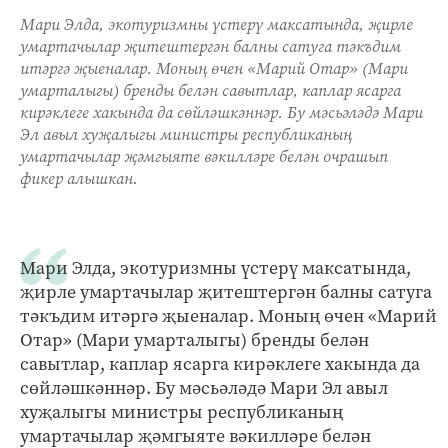
Мари Элда, экотуризмны үстерү максатында, җирле
умартачылар җитештергән балны сатуга тәкъдим
итәргә җыеналар. Моның өчен «Марий Отар» (Мари
умарталыгы) бренды белән савытлар, каплар ясарга
кирәклеге хакында да сөйләшкәннәр. Бу мәсьәләдә Мари
Эл авыл хуҗалыгы министры республиканың
умартачылар җәмгыяте вәкилләре белән очрашып
фикер алышкан.
Мари Элда, экотуризмны үстерү максатында,
җирле умартачылар җитештергән балны сатуга
тәкъдим итәргә җыеналар. Моның өчен «Марий
Отар» (Мари умарталыгы) бренды белән
савытлар, каплар ясарга кирәклеге хакында да
сөйләшкәннәр. Бу мәсьәләдә Мари Эл авыл
хуҗалыгы министры республиканың
умартачылар җәмгыяте вәкилләре белән