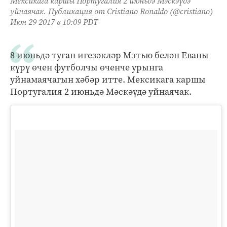
Мексикага каршы Португалия 2 июньдә Мәскәүдә
уйнаячак. Публикация от Cristiano Ronaldo (@cristiano)
Июн 29 2017 в 10:09 PDT
8 июньдә туган игезәкләр Мэтью белән Еваны
күрү өчен футболчы өченче урынга
уйнамаячагын хәбәр итте. Мексикага каршы
Португалия 2 июньдә Мәскәүдә уйнаячак.