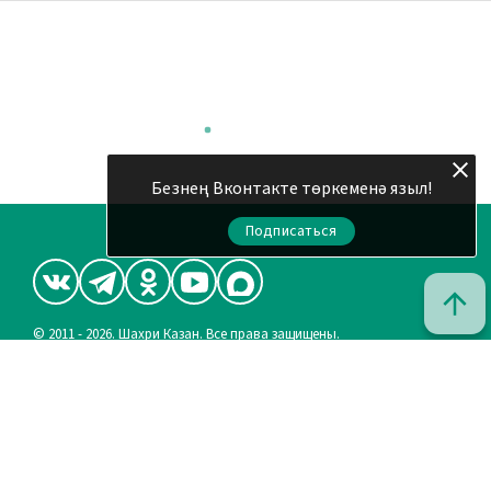
Безнең Вконтакте төркеменә языл!
Подписаться
© 2011 - 2026. Шахри Казан. Все права защищены.
© ТАТМЕДИА. Все материалы, размещенные на сайте, защищены
законом.
Перепечатка, воспроизведение и распространение в любом
объеме информации, размещенной на сайте, возможна только с
письменного согласия редакций СМИ.
При поддержке Республиканского агентства по печати и
массовым коммуникациям «ТАТМЕДИА».
Наименование СМИ: Шахри Казан (Город Казань)