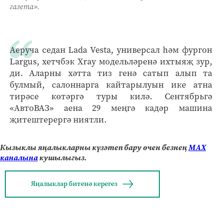
газета».
Аеруча седан Lada Vesta, универсал һәм фургон
Largus, хетчбэк Xray модельләренә ихтыяҗ зур,
ди. Аларны хәтта тиз генә сатып алып та
булмый, салоннарга кайтарылуын ике атна
тирәсе көтәргә туры килә. Сентябрьгә
«АвтоВАЗ» аена 29 меңгә кадәр машина
җитештерергә ниятли.
Кызыклы яңалыкларны күзәтеп бару өчен безнең
МАХ
каналына
кушылыгыз.
Яңалыклар битенә керегез