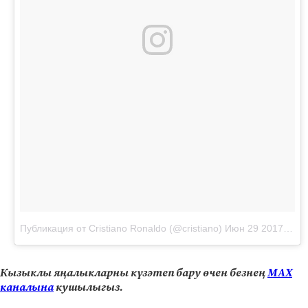
Публикация от Cristiano Ronaldo (@cristiano)
Июн 29 2017 в 10:09 PDT
Кызыклы яңалыкларны күзәтеп бару өчен безнең
МАХ
каналына
кушылыгыз.