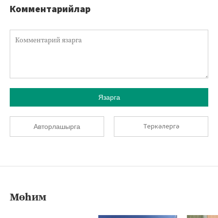
Комментарийлар
Язарга
Теркәлергә
Авторлашырга
Мөһим