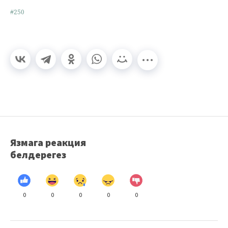
#250
Язмага реакция
белдерегез
0
0
0
0
0