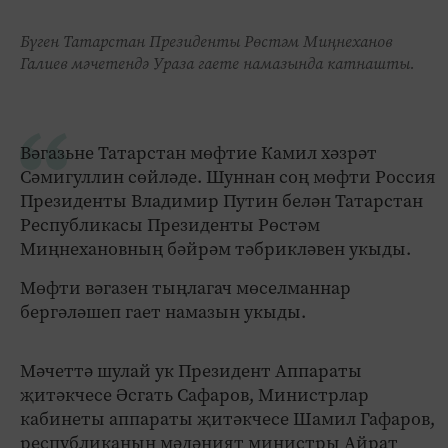
Бүген Татарстан Президенты Рөстәм Миңнеханов
Галиев мәчетендә Ураза гаете намазында катнашты.
Вәгазьне Татарстан мөфтие Камил хәзрәт
Сәмигуллин сөйләде. Шуннан соң мөфти Россия
Президенты Владимир Путин белән Татарстан
Республикасы Президенты Рөстәм
Миңнехановның бәйрәм тәбрикләвен укыды.
Мөфти вәгазен тыңлагач мөселманнар
бергәләшеп гает намазын укыды.
Мәчеттә шулай ук Президент Аппараты
җитәкчесе Әсгать Сафаров, Министрлар
кабинеты аппараты җитәкчесе Шамил Гафаров,
республиканың мәдәният министры Айрат