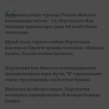
Төркемнең соңгы турында Россия-Мексика
командалары матчы - 1:2, Португалия-Яңа
Зеландия җыелмалары уены 4:0 исәбе белән
төгәлләнде.
Шулай итеп, төркем этабын Португалия
җыелмасы беренче урында төгәлләде. Мексика -
икенче, Россия өченче баскычта.
Португалия һәм Мексика командаларының
ярымфиналдагы пары бүген, "В" төркемендәге
соңгы тур уеныннан соң билгеле булачак.
Шунысын да әйтергә кирәк, Португалия
командасы ярымфиналны 28 июньдә Казанда
уздыра.