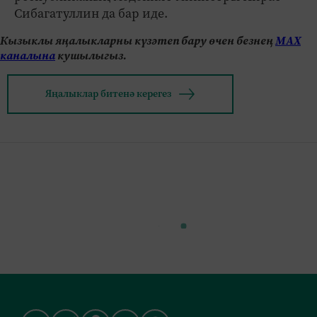
Сибагатуллин да бар иде.
Кызыклы яңалыкларны күзәтеп бару өчен безнең
МАХ
каналына
кушылыгыз.
Яңалыклар битенә керегез