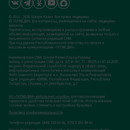
© 2011 - 2026. Шахри Казан. Все права защищены.
© ТАТМЕДИА. Все материалы, размещенные на сайте, защищены
законом.
Перепечатка, воспроизведение и распространение в любом
объеме информации, размещенной на сайте, возможна только с
письменного согласия редакций СМИ.
При поддержке Республиканского агентства по печати и
массовым коммуникациям «ТАТМЕДИА».
Наименование СМИ: Шахри Казан (Город Казань)
Запись о регистрации СМИ, дата: ЭЛ № ФС 77 - 90219 от 07.10.2025
выдано Федеральной службой по надзору в сфере связи,
информационных технологий и массовых коммуникаций
ФИО главного редактора: и.о. Васильева Эльза Рафаиловна
Адрес редакции: 420066, Российская Федерация, Республика
Татарстан, г.Казань, ул.Декабристов, д.2
АО «ТАТМЕДИА» использует «cookie»
для персонализации
сервисов и удобства пользователей сайтом. Использование
«cookie» можно отменить в настройках браузера.
Политика конфиденциальности
Телефон редакции:
(843) 222-05-41, 8 (917) 851-69-62
Почта филиала для сообщений о фактах коррупции: shahri-