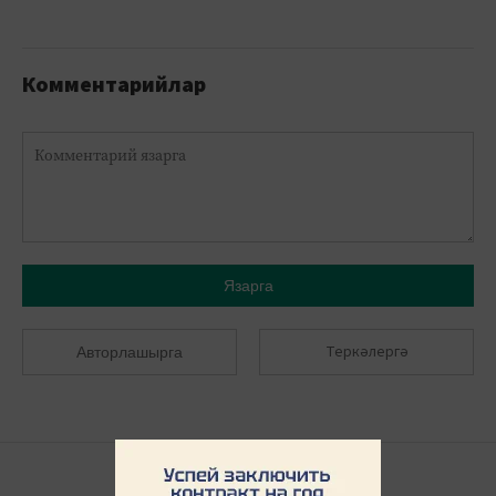
Комментарийлар
Язарга
Теркәлергә
Авторлашырга