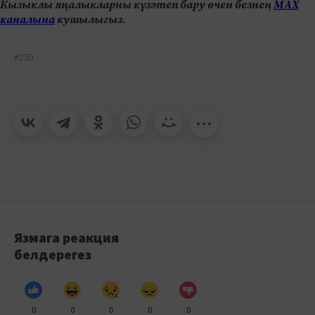
Кызыклы яңалыкларны күзәтеп бару өчен безнең
МАХ
каналына
кушылыгыз.
#250
Язмага реакция
белдерегез
0
0
0
0
0