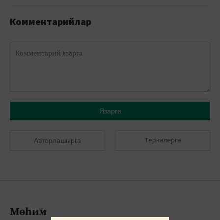
Комментарийлар
Язарга
Теркәлергә
Авторлашырга
Мөһим