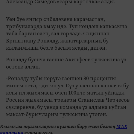
Александр Самедов «сары карточка» алды.
Уен буе яңгыр сибәләвенә карамастан,
трибуналарда кызу иде. Туп көндәш капкасына
таба барган саен, зал гөрләде. Соңыннан
Криштиану Роналду, җанатарларның бу
кыланмышы безгә басым ясады, дигән.
Роналду буенча гаепне Акинфеев тулысынча үз
өстенә алган.
-Роналду тубы керүгә гаепнең 80 проценты
минем өстә, - дигән ул. Сүз уңаеннан капкачы бу
юлы ил җыелмасы өчен 100нче матын уйнады.
Россия җыелмасы тренеры Станислав Черчесов
сүзләренчә, бу уенда команда үз алдына куйган
максат-бурычларны тулысынча үтәгән.
Кызыклы яңалыкларны күзәтеп бару өчен безнең
МАХ
каналына
кушылыгыз.