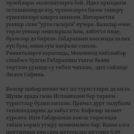
музейлары экспонатларга бай. Идел ярындагы
остаханәләрдә язу, чүлмәкләргә бизәк төшерү
күнекмәләре алырга мөмкин. Интерактив
уеннар сине "урта гасырга" күчерә. Балалар өчен
төрле уеннар оештырыла һәм, әлбәттә инде,
бүләкләр дә бирелә. Габдрахман коесында халык
күп була, аның суы шифалы санала.
Риваятьләргә караганда, Мөхәммәд пәйгамбәр
сәхабәсе булган Габдрахман таягы белән
төрткән урында су тибеп чыккан, -дип сөйләде
Лилия Сафина.
Болгар шәһәрлегенә чит ил туристлары да килә.
Шушы арада гына Испаниядән бер төркем
туристлар булып киткән. Причал дүрт палубалы
теплоходларны да кабул итә. Кафелар хезмәт
күрсәтә. Изге Габдрахман коесы тирәсендә
табын корып утыру мөмкинлеге бар. Казан елга
портыннан көн саен метеорлар иртәнге 8.00