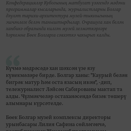
Конфедерацияләр Кубогының матбугат үзәгендә мәдәни
программалар кысаларында, журналистларны Болгар
дәүләт тарихи-архитектура музей-тыюлыгының
эшчәнлеге белән таныштырдылар. Очрашуга хан белән
ханбикә образында килгән музей хезмәткәрләре
һәркемне Бөек Болгарга сәяхәткә чакырып калды.
Күчмә мәдрәсәдә хан шәхсән үзе язу
күнекмәләре бирде. Болгар ханы: "Каурый белән
бигрәк матур һәм оста язасың икән", -дип,
тележурналист Ләйсән Сабированы мактап та
алды. Чүлмәкчеләр остаханәсендә бизәк төшерү
алымнары күрсәтелде.
Бөек Болгар музей комплексы директоры
урынбасары Лилия Сафина сөйләгәнчә,