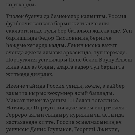
корткарды.
Тизлек буенча да безнекеләр калышты. Россия
футболчы капкага барып җиткәнче аны
сакларга инде тулы бер батальон җыела иде. Уен
барышында Федор Смоловнның берничә
һөҗүме хәтердә калды. Ләкин кыска вакыт
эчендә җыела алмавы аркасында, туп кермәде.
Португалия уенчылары Пепе белән Бруну Алвеш
кына эше аз булды, аларга кадәр туп барып та
җитмәде диярлек.
Икенче таймда Россия уянды, көчле, ә кайбер
вакытта кырыс хөҗүмнәр ясый башлады.
Максат ничек тә уенны 1:1 белән төгәллисе.
Нәтиҗәдә Португалия җыелмасы спортчысы -
Герреро аягын сындыру куркынычы астында
хастаханәдә китте. Россия җыелмасының өч
уенчысы Денис Глушаков, Георгий Джикия,