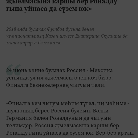
җыелмасына каршы бер Роналду
гына уйнаса да сүзем юк»
2018 елда булачак Футбол буенча дөнья
чемпионатының Казан илчесе Екатерина Скулкина да
матч карарга безгә килә.
24 июнь көнне булачак Россия - Мексика
уенында ул ил җыелмасы өчен көч бирә.
Финалга безнекеләрнең чыгуын тели.
-Финалга кем чыгуы мөһим түгел, иң мөһиме -
шуларның берсе Россия булсын. Бәлки
Германия белән Роналдуның да чыгуын
телимдер. Россия җыелмасына каршы бер
Роналду гына уйнаса да сүзем юк. Бер-бер артлы