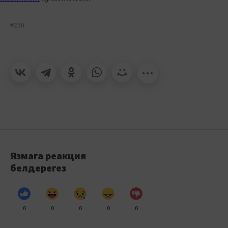
#250
Язмага реакция
белдерегез
0
0
0
0
0