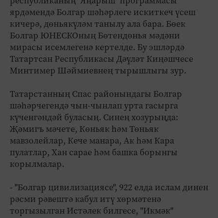
республиканың "Яңарыш" программасы
ярдәмендә Болгар шәһәрлеге искиткеч үсеш
кичерә, дөньякүләм танылу ала бара. Бөек
Болгар ЮНЕСКОның Бөтендөнья мәдәни
мирасы исемлегенә кертелде. Бу эшләрдә
Татартсан Республикасы Дәүләт Киңәшчесе
Минтимер Шәймиевнең тырышлыгы зур.
Татарстанның Спас районындагы Болгар
шәһәрчегендә чын-чынлап урта гасырга
күченгәндәй буласың. Синең хозурыңда:
Җәмигъ мәчете, Көньяк һәм Төньяк
мавзолейлар, Кече манара, Ак һәм Кара
пулатлар, Хан сарае һәм башка борынгы
корылмалар.
- "Болгар цивилизациясе", 922 елда ислам динен
рәсми рәвештә кабул итү хөрмәтенә
торгызылган Истәлек билгесе, "Икмәк"