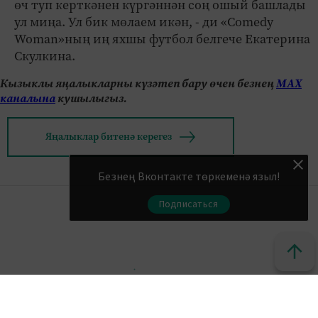
өч туп керткәнен күргәннән соң ошый башлады
ул миңа. Ул бик мөлаем икән, - ди «Comedy
Woman»ның иң яхшы футбол белгече Екатерина
Скулкина.
Кызыклы яңалыкларны күзәтеп бару өчен безнең
МАХ
каналына
кушылыгыз.
Яңалыклар битенә керегез
Безнең Вконтакте төркеменә языл!
Подписаться