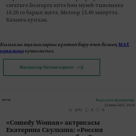
сәгатьтә Болгарга китә һәм музей-тыюлыкка
10.20 гә барып җитә. Метеор 15.40 минутта
Казанга кузгала.
Кызыклы яңалыкларны күзәтеп бару өчен безнең
МАХ
каналына
кушылыгыз.
Яңалыклар битенә керегез
автор
#кыскача яңалыклар
21 июнь 2017, 14:29
0
0
1371
«Comedy Woman» актрисасы
Екатерина Скулкина: «Россия