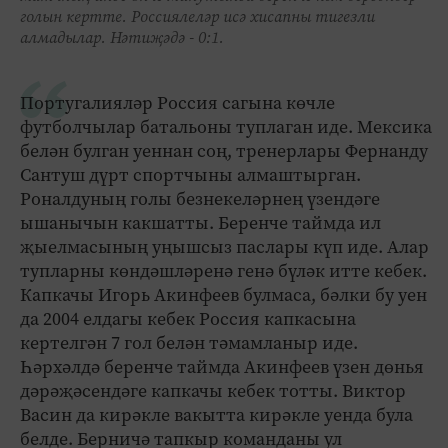
голын кертте. Россиялеләр исә хисапны тигезли
алмадылар. Нәтиҗәдә - 0:1.
Португалияләр Россия сагына көчле
футболчылар батальоны туплаган иде. Мексика
белән булган уеннан соң, тренерлары Фернанду
Сантуш дүрт спортчыны алмаштырган.
Роналдуның голы безнекеләрнең үзендәге
ышанычын какшатты. Беренче таймда ил
җыелмасының уңышсыз паслары күп иде. Алар
тупларны көндәшләренә генә бүләк итте кебек.
Капкачы Игорь Акинфеев булмаса, бәлки бу уен
да 2004 елдагы кебек Россия капкасына
кертелгән 7 гол белән тәмамланыр иде.
Һәрхәлдә беренче таймда Акинфеев үзен дөнья
дәрәҗәсендәге капкачы кебек тотты. Виктор
Васин да кирәкле вакытта кирәкле уенда була
белде. Берничә тапкыр команданы ул