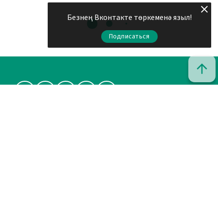
Безнең Вконтакте төркеменә языл!
Подписаться
© 2011 - 2026. Шахри Казан. Все права защищены.
© ТАТМЕДИА. Все материалы, размещенные на сайте, защищены
законом.
Перепечатка, воспроизведение и распространение в любом
объеме информации, размещенной на сайте, возможна только с
письменного согласия редакций СМИ.
При поддержке Республиканского агентства по печати и
массовым коммуникациям «ТАТМЕДИА».
Наименование СМИ: Шахри Казан (Город Казань)
Запись о регистрации СМИ, дата: ЭЛ № ФС 77 - 90219 от 07.10.2025
выдано Федеральной службой по надзору в сфере связи,
информационных технологий и массовых коммуникаций
ФИО главного редактора: и.о. Васильева Эльза Рафаиловна