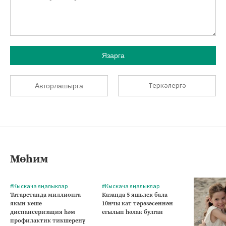
Язарга
Теркәлергә
Авторлашырга
Мөһим
#Кыскача яңалыклар
#Кыскача яңалыклар
Татарстанда миллионга
Казанда 5 яшьлек бала
якын кеше
10нчы кат тәрәзәсеннән
диспансеризация һәм
егылып һәлак булган
профилактик тикшеренү