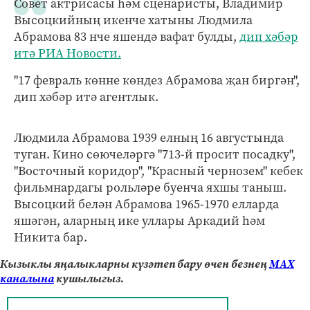
Совет актрисасы һәм сценаристы, Владимир
Высоцкийның икенче хатыны Людмила
Абрамова 83 нче яшендә вафат булды,
дип хәбәр
итә РИА Новости.
"17 февраль көнне көндез Абрамова җан биргән",
дип хәбәр итә агентлык.
Людмила Абрамова 1939 елның 16 августында
туган. Кино сөючеләргә "713-й просит посадку",
"Восточный коридор", "Красный чернозем" кебек
фильмнардагы рольләре буенча яхшы таныш.
Высоцкий белән Абрамова 1965-1970 елларда
яшәгән, аларның ике уллары Аркадий һәм
Никита бар.
Кызыклы яңалыкларны күзәтеп бару өчен безнең
МАХ
каналына
кушылыгыз.