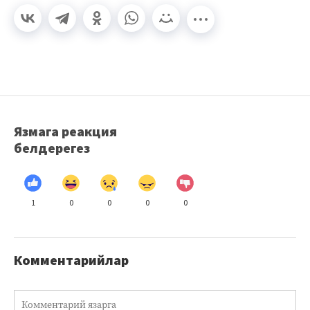
Язмага реакция
белдерегез
1
0
0
0
0
Комментарийлар