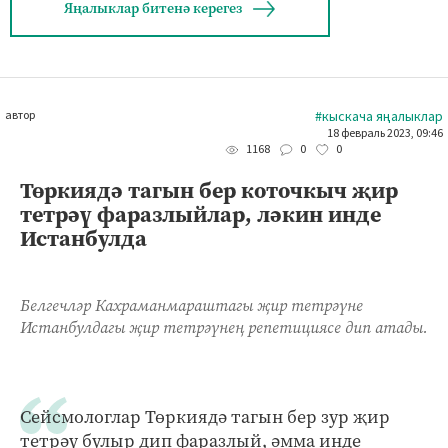
Яңалыклар битенә керегез
автор
#кыскача яңалыклар
18 февраль 2023, 09:46
0
0
1168
Төркиядә тагын бер коточкыч җир
тетрәү фаразлыйлар, ләкин инде
Истанбулда
Белгечләр Кахраманмараштагы җир тетрәүне
Истанбулдагы җир тетрәүнең репетициясе дип атады.
Сейсмологлар Төркиядә тагын бер зур җир
тетрәү булыр дип фаразлый, әмма инде