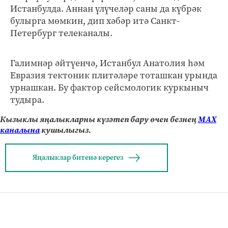
Истанбулда. Аннан үлүчеләр саны да күбрәк
булырга мөмкин, дип хәбәр итә Санкт-
Петербург телеканалы.
Галимнәр әйтүенчә, Истанбул Анатолия һәм
Евразия тектоник плитәләре тоташкан урында
урнашкан. Бу фактор сейсмологик куркыныч
тудыра.
Кызыклы яңалыкларны күзәтеп бару өчен безнең
МАХ
каналына
кушылыгыз.
Яңалыклар битенә керегез