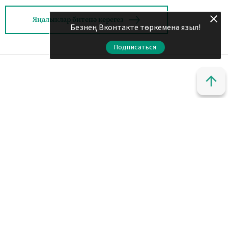
Яңалыклар битенә керегез
Безнең Вконтакте төркеменә языл!
Подписаться
© 2011 - 2026. Шахри Казан. Все права защищены.
© ТАТМЕДИА. Все материалы, размещенные на сайте, защищены
законом.