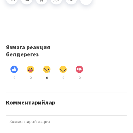
Язмага реакция
белдерегез
0
0
0
0
0
Комментарийлар