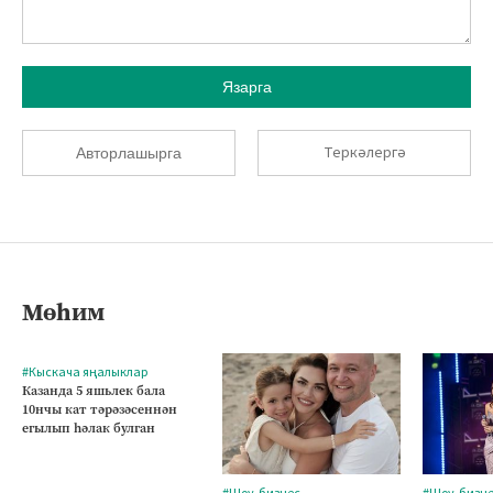
Язарга
Теркәлергә
Авторлашырга
Мөһим
#Кыскача яңалыклар
Казанда 5 яшьлек бала
10нчы кат тәрәзәсеннән
егылып һәлак булган