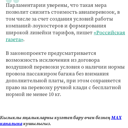
Парламентарии уверены, что такая мера
позволит снизить стоимость авиаперевозок, в
том числе за счет создания условий работы
компаний-лоукостеров и формирования
широкой линейки тарифов, пишет
«Российская
газета»
.
В законопроекте предусматривается
возможность исключения из договора
воздушной перевозки условия о наличии нормы
провоза пассажиром багажа без взимания
дополнительной платы, при этом сохраняется
право на перевозку ручной клади с бесплатной
нормой не менее 10 кг.
Кызыклы яңалыкларны күзәтеп бару өчен безнең
МАХ
каналына
кушылыгыз.