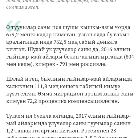
иткән, дип хәбәр итә Татар-информ, Росстатка
сылтама ясап.
Ә туучылар саны исә шушы кышкы-язгы чорда
679,2 меңгә кадәр кимегән. Узган елда бу вакыт
аралыгында илдә 762,5 мең сабый дөньяга
килгән. Шулай ук үлүчеләр саны да, 2016 елның
гыйнвар-май айлары белән чагыштырганда (804
мең кеше), кимрәк - 791 мең россияле.
Шулай итеп, быелның гыйнвар-май айларында
халыкның 111,8 мең кешегә табигый кимүе
күзәтелгән. Әмма миграцион артым халык саны
кимүен 72,2 процентка компенсацияләгән.
Тулаем ил буенча алганда, 2017 елның гыйнвар-
май айларында үлүчеләр саны туучылар санын
1,2 тапкырга артып киткән. Россиянең 28
субъектында әлеге күрсәткеч 1,5-2,0 тапкырга