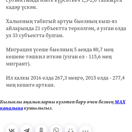
кадәр үскән.
Халыкның табигый артуы быелның кыш-яз
айларында 21 субъектта теркәлгән, ә узган елда
ул 33 субъектта булган.
Миграция үсеше быелның 5 аенда 80,7 мең
кешене тәшкил иткән (узган ел - 115,6 мең
мигрант).
Ил халкы 2016 елда 267,3 меңгә, 2015 елда - 277,4
мең кешегә арткан.
Кызыклы яңалыкларны күзәтеп бару өчен безнең
МАХ
каналына
кушылыгыз.