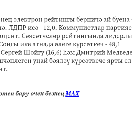
нең электрон рейтингы берничә ай буена 
ә. ЛДПР исә - 12,0, Коммунистлар партиясе
4 процент. Сәясәтчеләр рейтингында лидерл
ңгы ике атнада әлеге күрсәткеч - 48,1
 Сергей Шойгу (16,6) һәм Дмитрий Медвед
эшчәнлеген уңай бәяләү күрсәткече ярты ел
нт.
теп бару өчен безнең
МАХ