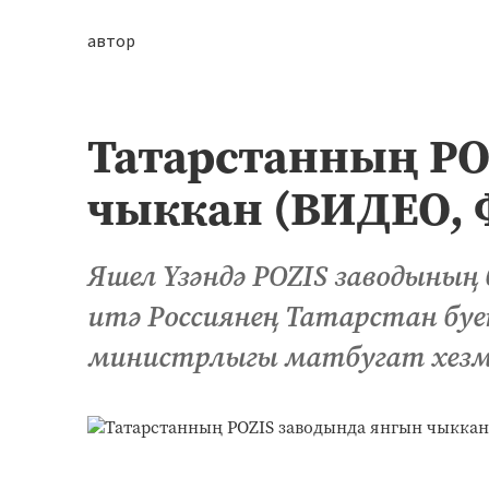
автор
Татарстанның PO
чыккан (ВИДЕО, 
Яшел Үзәндә POZIS заводының 
итә Россиянең Татарстан бу
министрлыгы матбугат хезм