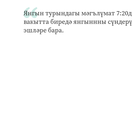
Янгын турындагы мәгълүмат 7:20д
вакытта биредә янгыннны сүндерү,
эшләре бара.