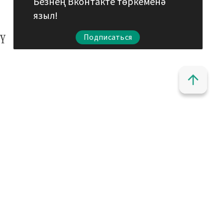
Безнең Вконтакте төркеменә
языл!
ү
Подписаться