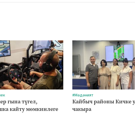
лек
#Мәдәният
ер гына түгел,
Кайбыч районы Кичке у
ка кайту мөмкинлеге
чакыра