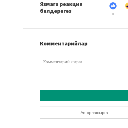
Язмага реакция
белдерегез
0
Комментарийлар
Авторлашырга