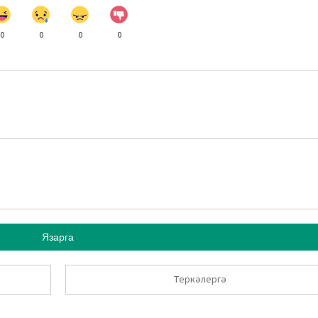
0
0
0
0
Язарга
Теркәлергә