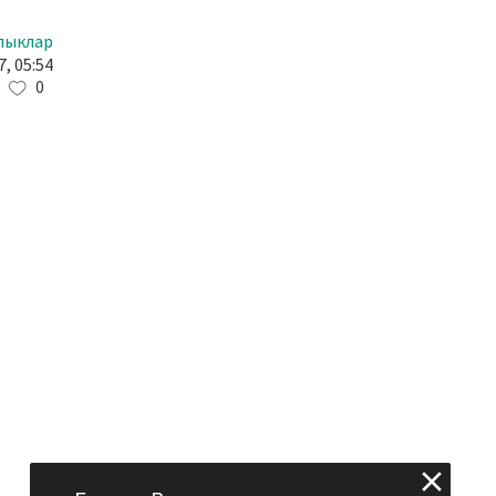
лыклар
, 05:54
0
н