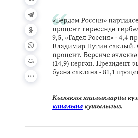
«Бердәм Россия» партиясе
процент тирәсендә тирбәл
9,5, «Гадел Россия» - 4,
Владимир Путин саклый. Со
процент. Беренче өчлеккә
(14,9) кергән. Президент 
буена саклана - 81,1 проце
Кызыклы яңалыкларны күзә
каналына
кушылыгыз.