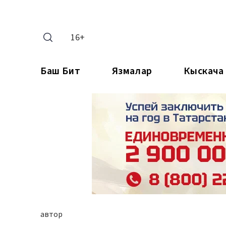
16+
Баш Бит
Язмалар
Кыскача
автор