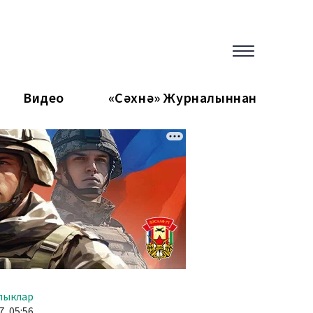
Видео
«Сәхнә» Журналыннан
лыклар
, 05:56