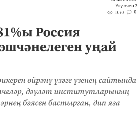
Уку өчен 
0
1070
81%ы Россия
эшчәнелеген уңай
керен өйрәнү үзәге үзенең сайтында
тчеләр, дәүләт институтларының
әрнең бәясен бастырган, дип яза