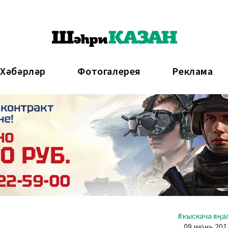
 Хәбәрләр
Фотогалерея
Реклама
#кыскача яңа
09 июнь 2017