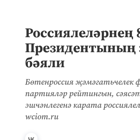
Россиялеләрнең 
Президентының 
бәяли
Бөтенроссия җәмәгатьчелек фи
партияләр рейтингын, сәясә
эшчәнлегенә карата россиялел
wciom.ru