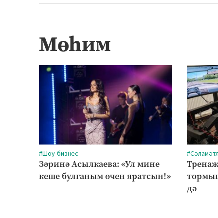
Мөһим
#Шоу-бизнес
#Сәламәт
Зәринә Асылкаева: «Ул мине
Тренаж
кеше булганым өчен яратсын!»
тормыш
дә