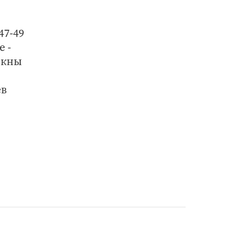
47-49
 -
ыкны
ев