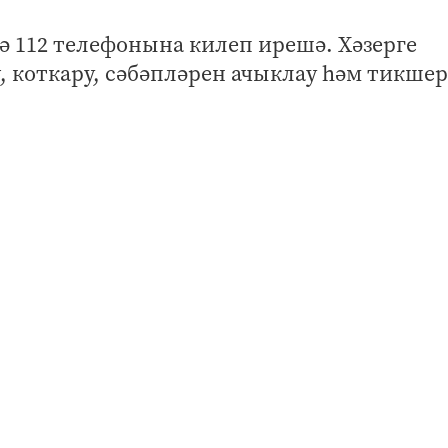
ә 112 телефонына килеп ирешә. Хәзерге
 коткару, сәбәпләрен ачыклау һәм тикшер