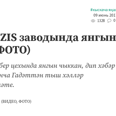
#кыскача яңа
09 июнь 2017
0
1328
ZIS заводында янгы
ФОТО)
бер цехында янгын чыккан, дип хәбәр
енча Гадәттән тыш хәлләр
әте.