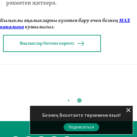
рәхмәтен җиткерә.
Кызыклы яңалыкларны күзәтеп бару өчен безнең
МАХ
каналына
кушылыгыз.
Яңалыклар битенә керегез
Безнең Вконтакте төркеменә языл!
Подписаться