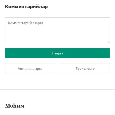
Комментарийлар
Язарга
Теркәлергә
Авторлашырга
Мөһим