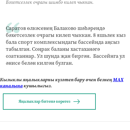
Бәхетсезлек очрагы шимбә килеп чыккан.
Саратов өлкәсенең Балаково шәһәрендә
бәхетсезлек очрагы килеп чыккан. 8 яшьлек кыз
бала спорт комплексындагы бассейнда аңсыз
табылган. Соңрак баланы хастаханәгә
озатканнар. Ул шунда җан биргән. Бассейнга ул
әнисе белән килгән булган.
Кызыклы яңалыкларны күзәтеп бару өчен безнең
МАХ
каналына
кушылыгыз.
Яңалыклар битенә керегез