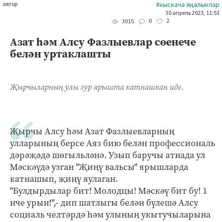
автор
#кыскача яңалыклар
30 апрель 2023, 11:53
0
2
3015
Азат һәм Алсу Фазлыевлар сөенече
белән уртаклашты
Җырчыларның улы зур ярышта катнашкан иде.
Җырчы Алсу һәм Азат Фазлыевларның
улларының берсе Аяз бию белән профессиональ
дәрәҗәдә шөгыльләнә. Узып баручы атнада ул
Мәскәүдә узган "Җиңү вальсы" ярышларда
катнашып, җиңү яулаган.
"Булдырдылар бит! Молодцы! Мәскәү бит бу! 1
нче урын!",- дип шатлыгы белән бүлешә Алсу
социаль челтәрдә һәм улының укытучыларына