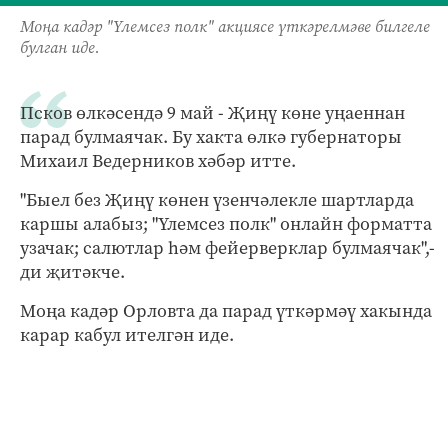
Моңа кадәр "Үлемсез полк" акциясе үткәрелмәве билгеле
булган иде.
Псков өлкәсендә 9 май - Җиңү көне уңаеннан
парад булмаячак. Бу хакта өлкә губернаторы
Михаил Ведерников хәбәр итте.
"Быел без Җиңү көнен үзенчәлекле шартларда
каршы алабыз; "Үлемсез полк" онлайн форматта
узачак; салютлар һәм фейерверклар булмаячак",-
ди җитәкче.
Моңа кадәр Орловта да парад үткәрмәү хакында
карар кабул ителгән иде.