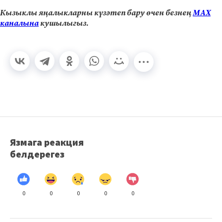
Кызыклы яңалыкларны күзәтеп бару өчен безнең
МАХ
каналына
кушылыгыз.
Язмага реакция
белдерегез
0
0
0
0
0