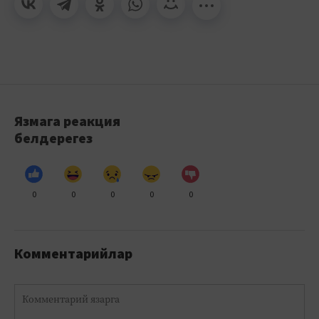
Язмага реакция
белдерегез
0
0
0
0
0
Комментарийлар