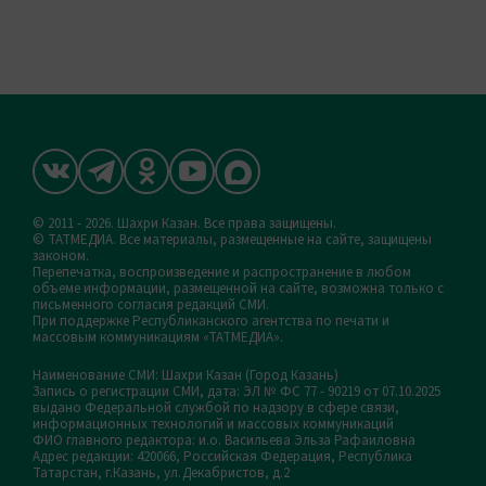
© 2011 - 2026. Шахри Казан. Все права защищены.
© ТАТМЕДИА. Все материалы, размещенные на сайте, защищены
законом.
Перепечатка, воспроизведение и распространение в любом
объеме информации, размещенной на сайте, возможна только с
письменного согласия редакций СМИ.
При поддержке Республиканского агентства по печати и
массовым коммуникациям «ТАТМЕДИА».
Наименование СМИ: Шахри Казан (Город Казань)
Запись о регистрации СМИ, дата: ЭЛ № ФС 77 - 90219 от 07.10.2025
выдано Федеральной службой по надзору в сфере связи,
информационных технологий и массовых коммуникаций
ФИО главного редактора: и.о. Васильева Эльза Рафаиловна
Адрес редакции: 420066, Российская Федерация, Республика
Татарстан, г.Казань, ул.Декабристов, д.2