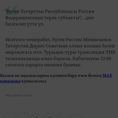
"Бүген Татарстан Республикасы Россия
Федерациясенең терәк субъекты", - дип
билгеләп үтте ул.
Исегезгә төшерәбез, бүген Рөстәм Миңнеханов
Татарстан Дәүләт Советына еллык юллама белән
мөрәҗәгать итә. Турыдан-туры трансляция ТНВ
телеканалында алып барыла. Кабатлауны 22:00
сәгатьтә карарга мөмкин булачак.
Кызыклы яңалыкларны күзәтеп бару өчен безнең
МАХ
каналына
кушылыгыз.
#послание Раиса