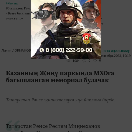
#Язмыш
#Җәмгыять
95 яшьлек Гөлфәридә әби:
Августта эш эзләү
«Безгә бик авыр хезмәтләр
җиңелрәкме? Хезмәт
эләкте...»
базарындагы үзгәрешләр
һәм эшкә урнашу серләре
Лилия ЛОКМАНОВА
#кыскача яңалыклар
14 сентябрь 2023, 10:19
0
0
1084
Казанның Җиңү паркында МХОга
багышланган мемориал булачак
Татарстан Рәисе җитәкчеләргә яңа йөкләмә бирде.
Татарстан Рәисе Рөстәм Миңнеханов