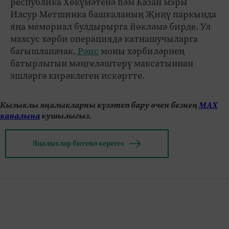
республика Хөкүмәтенә һәм Казан мэры
Илсур Метшинка башкаланың Җиңү паркында
яңа мемориал булдырырга йөкләмә бирде. Ул
махсус хәрби операциядә катнашучыларга
багышланачак.
Рәис
моны хәрбиләрнең
батырлыгын мәңгеләштерү максатыннан
эшләргә кирәклеген искәртте.
Кызыклы яңалыкларны күзәтеп бару өчен безнең
МАХ
каналына
кушылыгыз.
Яңалыклар битенә керегез