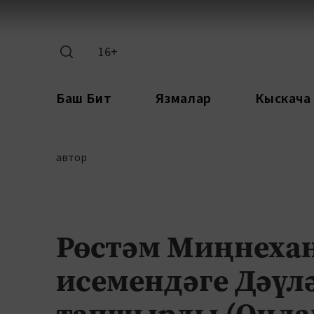
16+
Баш Бит
Язмалар
Кыскача
автор
Рөстәм Миңнехан
исемендәге Дәүл
тапшырды (Онла