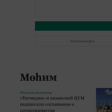
Авторлашырга
Мөһим
#Кыскача яңалыклар
«Татмедиа» и казанский ЦУМ
подписали соглашение о
сотрудничестве