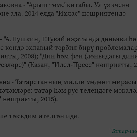
ковна - "Арыш тәме"китабы. Ул үз эченә
не ала. 2014 елда "Ихлас" нәшриятендә
- "А.Пушкин, Г.Тукай иҗатында дөньяви һ
ге көндә әхлакый тәрбия бирү проблемала
ияты, 2008); "Дин һәм фән (дөньядагы дин
зләре)" (Казан, "Идел-Пресс" нәшрияты, 2
вна - Татарстанның милли мәдәни мирасы
әчәкләре: татар һәм рус телендәге мәкалә
" нәшрияты, 2015).
еше тәкъдим ителгән иде.
"Татар-ин