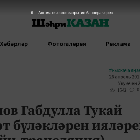
5
Автоматическое закрытие баннера через
 Хәбәрләр
Фотогалерея
Реклама
#кыскача яңа
26 апрель 2017
Уку өчен 
0
1543
ов Габдулла Тукай
әт бүләкләрен ияләр
йн-трансляция)