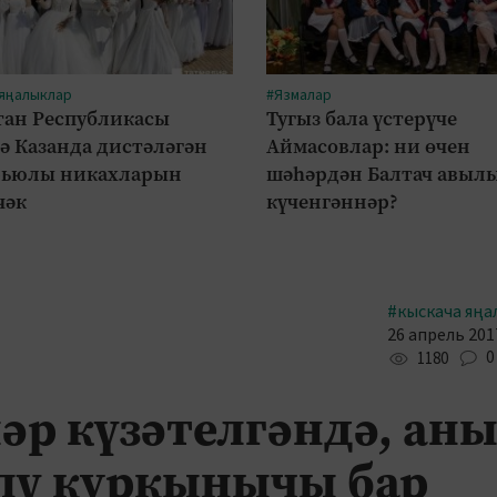
 яңалыклар
#Язмалар
тан Республикасы
Тугыз бала үстерүче
ә Казанда дистәләгән
Аймасовлар: ни өчен
рьюлы никахларын
шәһәрдән Балтач авыл
чәк
күченгәннәр?
#кыскача яңа
26 апрель 2017
0
1180
әр күзәтелгәндә, ан
елү куркынычы бар