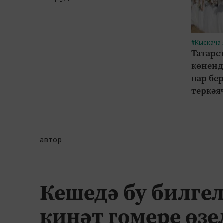
#Кыскача
Татарс
көненд
пар бе
теркәя
автор
Кешедә бу билгел
кинәт гомере өз