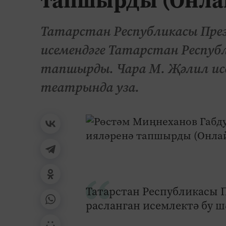
Татарстан Республикасы През
исемендәге Татарстан Респу
тапшырды. Чара М. Җәлил исе
театрында уза.
Татарстан Республикасы 
расланган исемлектә бу ш