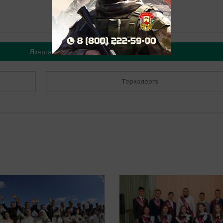
Язарга
Теркәлергә