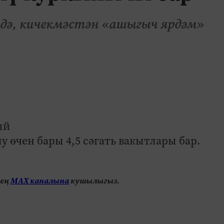
әндә, кичекмәстән «ашыгыч ярдәм»
ый
 өчен бары 4,5 сәгать вакытлары бар.
нең
МАХ каналына
кушылыгыз.