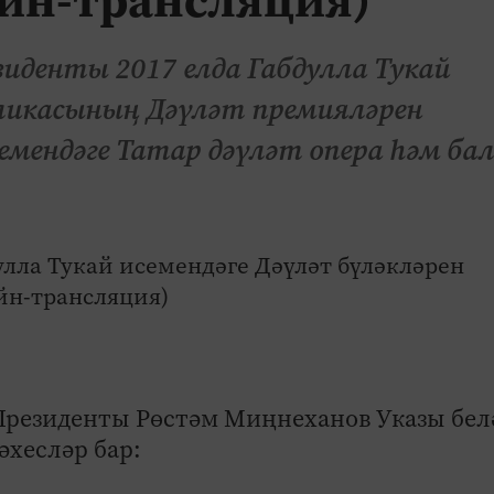
иденты 2017 елда Габдулла Тукай
бликасының Дәүләт премияләрен
мендәге Татар дәүләт опера һәм ба
Президенты Рөстәм Миңнеханов Указы бел
әхесләр бар: