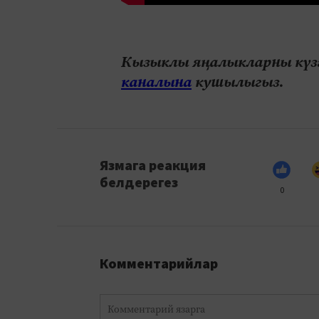
Кызыклы яңалыкларны күзә
каналына
кушылыгыз.
Язмага реакция
белдерегез
0
Комментарийлар