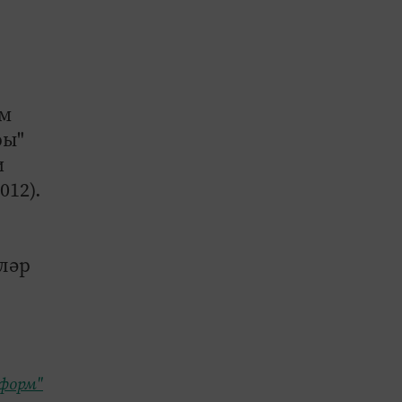
әм
ры"
и
012).
ләр
форм"