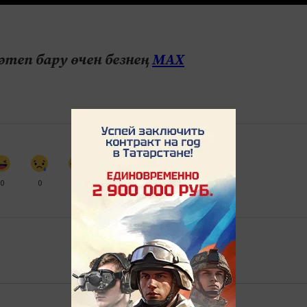
теп бару өчен безнең
МАХ
0
0
0
0