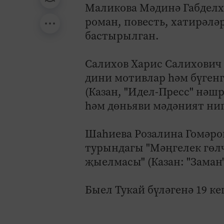
Маликова Мәдинә Габделха
роман, повесть, хатирәләр
бастырылган.
Салихов Харис Салихович 
дини мотивлар һәм бүген
(Казан, "Идел-Пресс" нәшр
һәм дөньяви мәдәният ниге
Шаһиева Розалина Гомәро
турындагы "Мәңгелек гөлч
җыелмасы" (Казан: "Заман
Быел Тукай бүләгенә 19 к