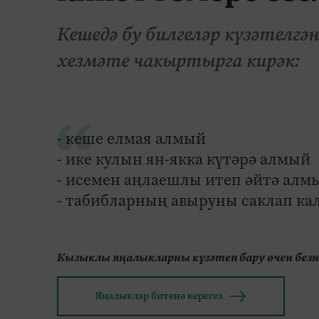
Кешедә бу билгеләр күзәтелг
хезмәте чакыртырга кирәк:
- кеше елмая алмый
- ике кулын ян-якка күтәрә алмый
- исемен аңлаешлы итеп әйтә алм
- табибларның авыруны саклап калу
Кызыклы яңалыкларны күзәтеп бару өчен без
Яңалыклар битенә керегез