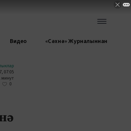
Видео
«Сәхнә» Журналыннан
лыклар
, 07:05
2 минут
0
енә