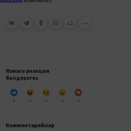
каналына
кушылыгыз.
Язмага реакция
белдерегез
0
0
0
0
0
Комментарийлар