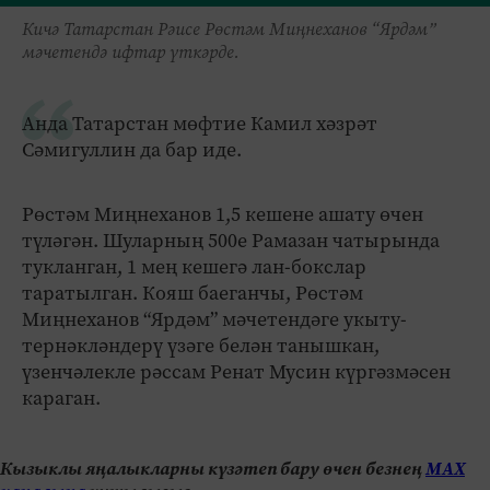
Кичә Татарстан Рәисе Рөстәм Миңнеханов “Ярдәм”
мәчетендә ифтар үткәрде.
Анда Татарстан мөфтие Камил хәзрәт
Сәмигуллин да бар иде.
Рөстәм Миңнеханов 1,5 кешене ашату өчен
түләгән. Шуларның 500е Рамазан чатырында
тукланган, 1 мең кешегә лан-бокслар
таратылган. Кояш баеганчы, Рөстәм
Миңнеханов “Ярдәм” мәчетендәге укыту-
тернәкләндерү үзәге белән танышкан,
үзенчәлекле рәссам Ренат Мусин күргәзмәсен
караган.
Кызыклы яңалыкларны күзәтеп бару өчен безнең
МАХ