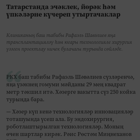
Татарстанда эчәклек, йөрәк һәм
үпкәләрне күчереп утыртачаклар
Клиниканың баш табибы Рафаэль Шавәлиев яңа
трансплантацияләү һәм югары технологияле хирургия
үзәген проектлау ничек булачагы турында сөйләде.
РКХ баш табибы Рафаэль Шәвәлиев сүзләренчә,
яңа үзәкнең гомуми мәйданы 29 мең квадрат
метр тәкшил итә. Хәзерге вакытта сүз 250 койка
турында бара.
— Хәзер күп кенә технологияләр инновацияләр
тоташуында үсеш ала. Бу эндохирургия,
роботлаштырылган технологияләр. Моның
өчен шартлар кирәк. Рәис Рөстәм Миңнеханов