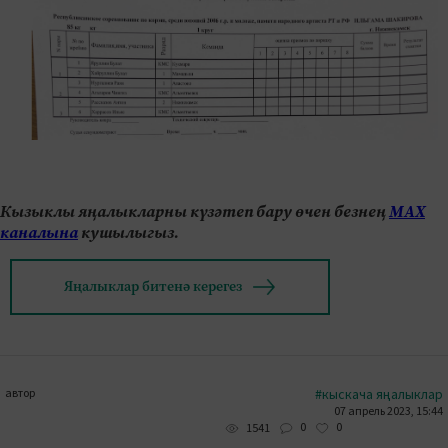
Кызыклы яңалыкларны күзәтеп бару өчен безнең
МАХ
каналына
кушылыгыз.
Яңалыклар битенә керегез
автор
#кыскача яңалыклар
07 апрель 2023, 15:44
0
0
1541