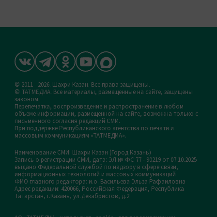
© 2011 - 2026. Шахри Казан. Все права защищены.
© ТАТМЕДИА. Все материалы, размещенные на сайте, защищены
законом.
Перепечатка, воспроизведение и распространение в любом
объеме информации, размещенной на сайте, возможна только с
письменного согласия редакций СМИ.
При поддержке Республиканского агентства по печати и
массовым коммуникациям «ТАТМЕДИА».
Наименование СМИ: Шахри Казан (Город Казань)
Запись о регистрации СМИ, дата: ЭЛ № ФС 77 - 90219 от 07.10.2025
выдано Федеральной службой по надзору в сфере связи,
информационных технологий и массовых коммуникаций
ФИО главного редактора: и.о. Васильева Эльза Рафаиловна
Адрес редакции: 420066, Российская Федерация, Республика
Татарстан, г.Казань, ул.Декабристов, д.2