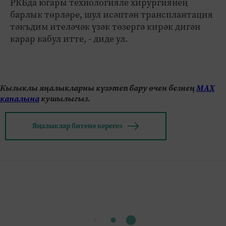
РКБда югары технологияле хирургиянең
барлык төрләре, шул исәптән трансплантация
тәкъдим ителәчәк үзәк төзергә кирәк дигән
карар кабул итте, - диде ул.
Кызыклы яңалыкларны күзәтеп бару өчен безнең
МАХ
каналына
кушылыгыз.
Яңалыклар битенә керегез