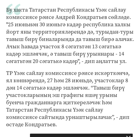
Бу хакта Татарстан Республикасы Үзәк сайлау
комиссиясе рәисе Андрей Кондратьев сөйләде.
"25 июньнән 30 июньгә кадәр республика халкы
йорт яны территорияләрендә дә, турыдан-туры
тавыш бирү биналарында да тавыш бирә алачак.
Ачык һавада участок 8 сәгатьтән 13 сәгатькә
кадәр эшләячәк, ә тавыш бирү урыннары - 14
сәгатьтән 20 сәгатькә кадәр", - дип аңлатты ул.
ТР Үзәк сайлау комиссиясе рәисе искәрткәнчә,
ял көннәрендә, 27 һәм 28 июньдә, участоклар 8
дән 14 сәгатькә кадәр эшләячәк. “Тавыш бирү
участокларының эш графигы яшәү урыны
буенча гражданнарга җиткереләчәк һәм
Татарстан Республикасы Үзәк сайлау
комиссиясе сайтында урнаштырылачак”, - дип
өстәде Кондратьев.