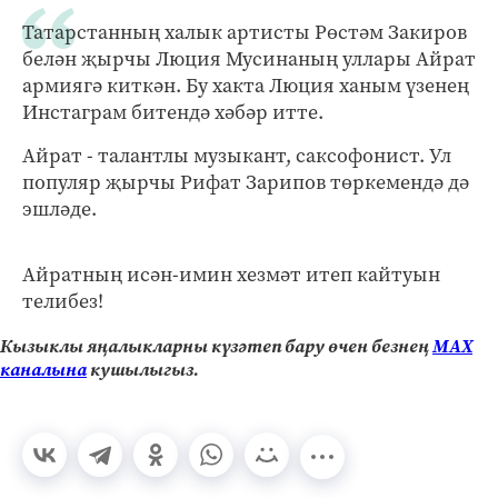
Татарстанның халык артисты Рөстәм Закиров
белән җырчы Люция Мусинаның уллары Айрат
армиягә киткән. Бу хакта Люция ханым үзенең
Инстаграм битендә хәбәр итте.
Айрат - талантлы музыкант, саксофонист. Ул
популяр җырчы Рифат Зарипов төркемендә дә
эшләде.
Айратның исән-имин хезмәт итеп кайтуын
телибез!
Кызыклы яңалыкларны күзәтеп бару өчен безнең
МАХ
каналына
кушылыгыз.