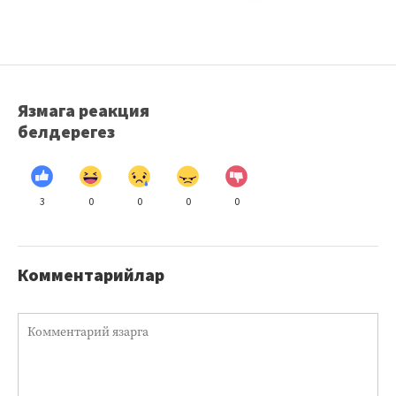
Язмага реакция
белдерегез
3
0
0
0
0
Комментарийлар