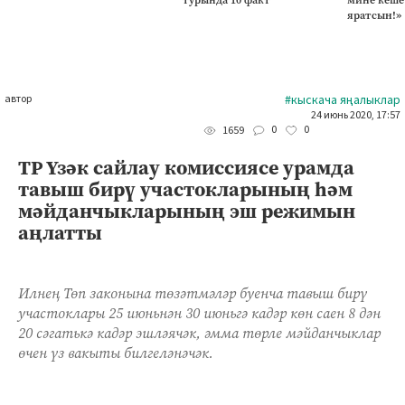
яратсын!»
автор
#кыскача яңалыклар
24 июнь 2020, 17:57
0
0
1659
ТР Үзәк сайлау комиссиясе урамда
тавыш бирү участокларының һәм
мәйданчыкларының эш режимын
аңлатты
Илнең Төп законына төзәтмәләр буенча тавыш бирү
участоклары 25 июньнән 30 июньгә кадәр көн саен 8 дән
20 сәгатькә кадәр эшләячәк, әмма төрле мәйданчыклар
өчен үз вакыты билгеләнәчәк.