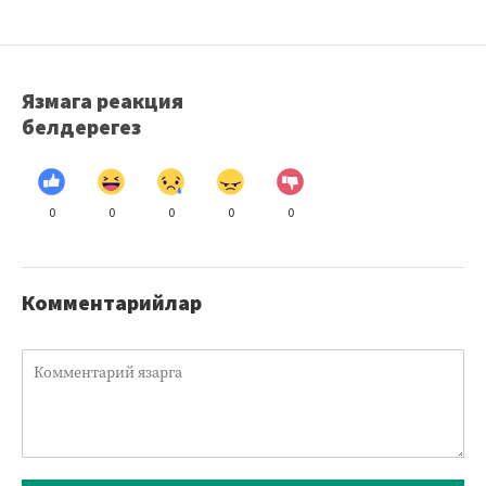
Язмага реакция
белдерегез
0
0
0
0
0
Комментарийлар