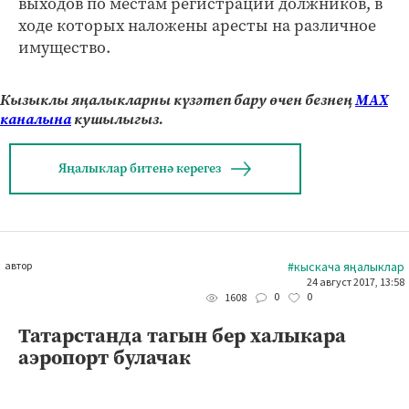
выходов по местам регистрации должников, в
ходе которых наложены аресты на различное
имущество.
Кызыклы яңалыкларны күзәтеп бару өчен безнең
МАХ
каналына
кушылыгыз.
Яңалыклар битенә керегез
автор
#кыскача яңалыклар
24 август 2017, 13:58
0
0
1608
Татарстанда тагын бер халыкара
аэропорт булачак