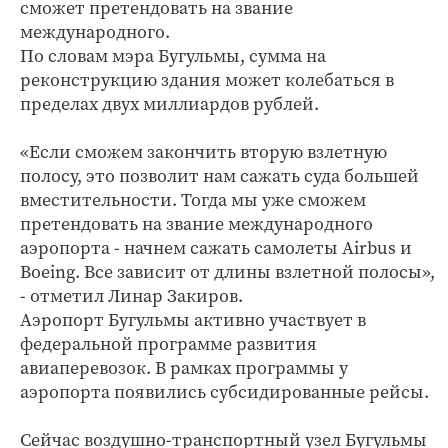
сможет претендовать на звание
международного.
По словам мэра Бугульмы, сумма на
реконструкцию здания может колебаться в
пределах двух миллиардов рублей.
«Если сможем закончить вторую взлетную
полосу, это позволит нам сажать суда большей
вместительности. Тогда мы уже сможем
претендовать на звание международного
аэропорта - начнем сажать самолеты Airbus и
Boeing. Все зависит от длины взлетной полосы»,
- отметил Линар Закиров.
Аэропорт Бугульмы активно участвует в
федеральной программе развития
авиаперевозок. В рамках программы у
аэропорта появились субсидированные рейсы.
Сейчас воздушно-транспортный узел Бугульмы