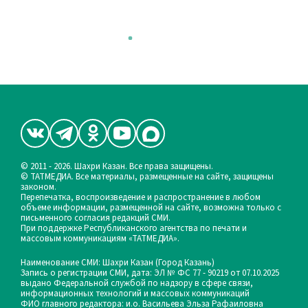
© 2011 - 2026. Шахри Казан. Все права защищены.
© ТАТМЕДИА. Все материалы, размещенные на сайте, защищены
законом.
Перепечатка, воспроизведение и распространение в любом
объеме информации, размещенной на сайте, возможна только с
письменного согласия редакций СМИ.
При поддержке Республиканского агентства по печати и
массовым коммуникациям «ТАТМЕДИА».
Наименование СМИ: Шахри Казан (Город Казань)
Запись о регистрации СМИ, дата: ЭЛ № ФС 77 - 90219 от 07.10.2025
выдано Федеральной службой по надзору в сфере связи,
информационных технологий и массовых коммуникаций
ФИО главного редактора: и.о. Васильева Эльза Рафаиловна