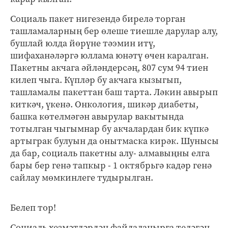
Социаль пакет нигезендә бирелә торган
ташламаларның бер өлеше тиешле дарулар алу,
бушлай юлда йөрүне тәэмин итү,
шифаханәләргә юллама юнәтү өчен каралган.
Пакетны акчага әйләндерсәң, 807 сум 94 тиен
килеп чыга. Күпләр бу акчага кызыгып,
ташламалы пакеттан баш тарта. Ләкин авырып
киткәч, үкенә. Онкология, шикәр диабеты,
башка көтелмәгән авырулар вакытында
тотылган чыгымнар бу акчалардан бик күпкә
артыграк булуын да онытмаска кирәк. Шунысы
да бар, социаль пакетны алу- алмавыңны елга
бары бер генә тапкыр - 1 октябрьгә кадәр генә
сайлау мөмкинлеге тудырылган.
Белеп тор!
Социаль хезмәтләрдән файдаланырга теләгән