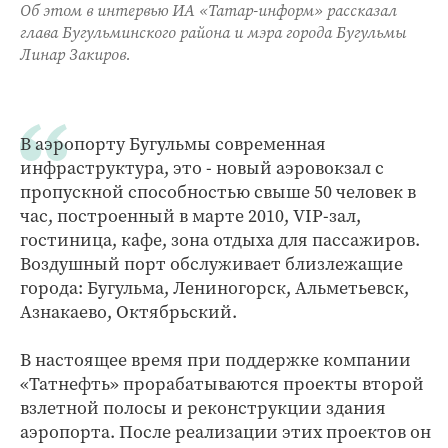
Об этом в интервью ИА «Татар-информ» рассказал
глава Бугульминского района и мэра города Бугульмы
Линар Закиров.
В аэропорту Бугульмы современная
инфраструктура, это - новый аэровокзал с
пропускной способностью свыше 50 человек в
час, построенный в марте 2010, VIP-зал,
гостиница, кафе, зона отдыха для пассажиров.
Воздушный порт обслуживает близлежащие
города: Бугульма, Лениногорск, Альметьевск,
Азнакаево, Октябрьский.
В настоящее время при поддержке компании
«Татнефть» прорабатываются проекты второй
взлетной полосы и реконструкции здания
аэропорта. После реализации этих проектов он