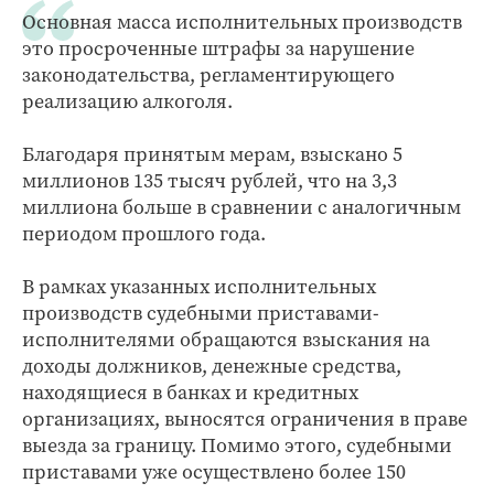
Основная масса исполнительных производств
это просроченные штрафы за нарушение
законодательства, регламентирующего
реализацию алкоголя.
Благодаря принятым мерам, взыскано 5
миллионов 135 тысяч рублей, что на 3,3
миллиона больше в сравнении с аналогичным
периодом прошлого года.
В рамках указанных исполнительных
производств судебными приставами-
исполнителями обращаются взыскания на
доходы должников, денежные средства,
находящиеся в банках и кредитных
организациях, выносятся ограничения в праве
выезда за границу. Помимо этого, судебными
приставами уже осуществлено более 150