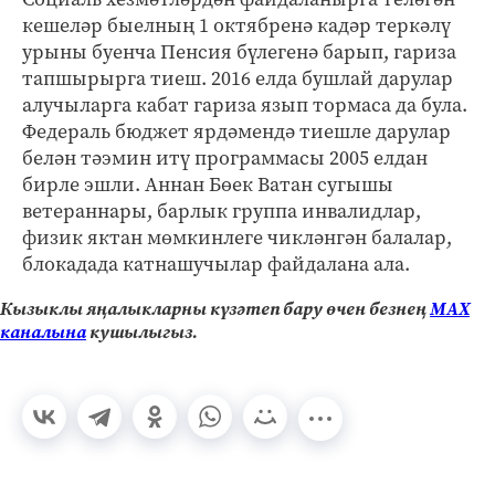
кешеләр быелның 1 октябренә кадәр теркәлү
урыны буенча Пенсия бүлегенә барып, гариза
тапшырырга тиеш. 2016 елда бушлай дарулар
алучыларга кабат гариза язып тормаса да була.
Федераль бюджет ярдәмендә тиешле дарулар
белән тәэмин итү программасы 2005 елдан
бирле эшли. Аннан Бөек Ватан сугышы
ветераннары, барлык группа инвалидлар,
физик яктан мөмкинлеге чикләнгән балалар,
блокадада катнашучылар файдалана ала.
Кызыклы яңалыкларны күзәтеп бару өчен безнең
МАХ
каналына
кушылыгыз.