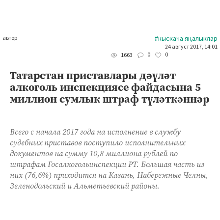
автор
#кыскача яңалыклар
24 август 2017, 14:01
0
0
1663
Татарстан приставлары дәүләт
алкоголь инспекциясе файдасына 5
миллион сумлык штраф түләткәннәр
Всего с начала 2017 года на исполнение в службу
судебных приставов поступило исполнительных
документов на сумму 10,8 миллиона рублей по
штрафам Госалкогольинспекции РТ. Большая часть из
них (76,6%) приходится на Казань, Набережные Челны,
Зеленодольский и Альметьевский районы.