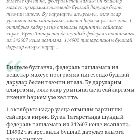
Билгеле булганча, федераль ташламага ия кешеләр
махсус программа нигезендә бушлай дарулар белән
тәэмин ителә. Бу даруларны алыргамы, әллә алар
урынына акча сайларгамы икәнен һәркем үзе хәл итә. 1
октябрьгә кадәр үзеңә отышлы варинтны сайларга
кирәк. Бүген Татарстанда шундый федераль ташламага
ия 342607 кеше исәпләнә. 114902 татарстанлы бушлай
дарулар алырга карар...
Билгеле булганча, федераль ташламага ия
кешеләр махсус программа нигезендә бушлай
дарулар белән тәэмин ителә. Бу даруларны
алыргамы, әллә алар урынына акча сайларгамы
икәнен һәркем үзе хәл итә.
1 октябрьгә кадәр үзеңә отышлы варинтны
сайларга кирәк. Бүген Татарстанда шундый
федераль ташламага ия 342607 кеше исәпләнә.
114902 татарстанлы бушлай дарулар алырга
карар кылган.