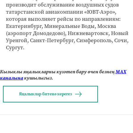
производит обслуживание воздушных судов
татарстанской авиакомпании «ЮВТ-Аэро»,
которая выполняет рейсы по направлениям:
Екатеринбург, Минеральные Воды, Москва
(аэропорт Домодедово), Нижневартовск, Новый
Уренгой, Санкт-Петербург, Симферополь, Сочи,
Сургут.
Кызыклы яңалыкларны күзәтеп бару өчен безнең
МАХ
каналына
кушылыгыз.
Яңалыклар битенә керегез