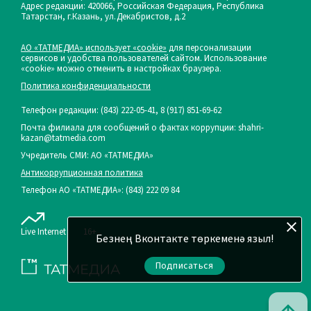
Адрес редакции: 420066, Российская Федерация, Республика
Татарстан, г.Казань, ул.Декабристов, д.2
АО «ТАТМЕДИА» использует «cookie»
для персонализации
сервисов и удобства пользователей сайтом. Использование
«cookie» можно отменить в настройках браузера.
Политика конфиденциальности
Телефон редакции:
(843) 222-05-41, 8 (917) 851-69-62
Почта филиала для сообщений о фактах коррупции: shahri-
kazan@tatmedia.com
Учредитель СМИ: АО «ТАТМЕДИА»
Антикоррупционная политика
Телефон АО «ТАТМЕДИА»: (843) 222 09 84
Live Internet
16+
Безнең Вконтакте төркеменә языл!
Подписаться