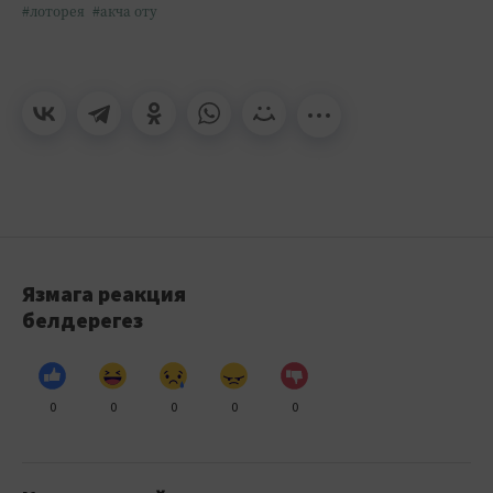
#лоторея
#акча оту
Язмага реакция
белдерегез
0
0
0
0
0