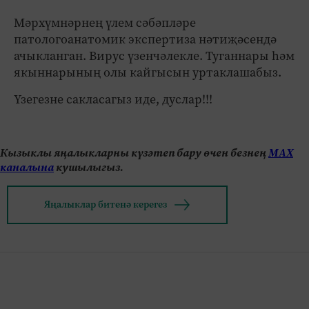
Мәрхүмнәрнең үлем сәбәпләре
патологоанатомик экспертиза нәтиҗәсендә
ачыкланган. Вирус үзенчәлекле. Туганнары һәм
якыннарының олы кайгысын уртаклашабыз.
Үзегезне сакласагыз иде, дуслар!!!
Кызыклы яңалыкларны күзәтеп бару өчен безнең
МАХ
каналына
кушылыгыз.
Яңалыклар битенә керегез