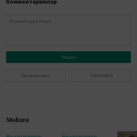
Комментарийлар
Язарга
Теркәлергә
Авторлашырга
Мөһим
#Кыскача яңалыклар
#Кыскача яңалыклар