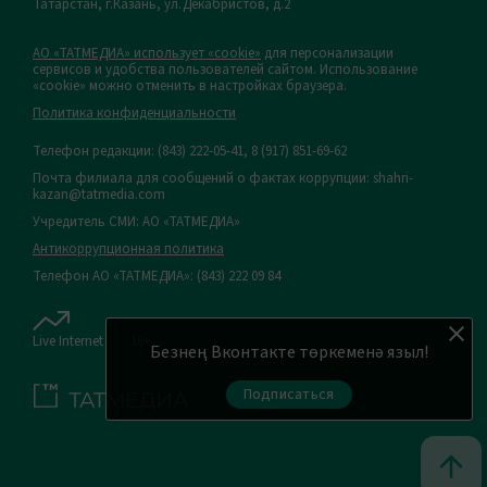
Татарстан, г.Казань, ул.Декабристов, д.2
АО «ТАТМЕДИА» использует «cookie»
для персонализации
сервисов и удобства пользователей сайтом. Использование
«cookie» можно отменить в настройках браузера.
Политика конфиденциальности
Телефон редакции:
(843) 222-05-41, 8 (917) 851-69-62
Почта филиала для сообщений о фактах коррупции: shahri-
kazan@tatmedia.com
Учредитель СМИ: АО «ТАТМЕДИА»
Антикоррупционная политика
Телефон АО «ТАТМЕДИА»: (843) 222 09 84
Live Internet
16+
Безнең Вконтакте төркеменә языл!
Подписаться