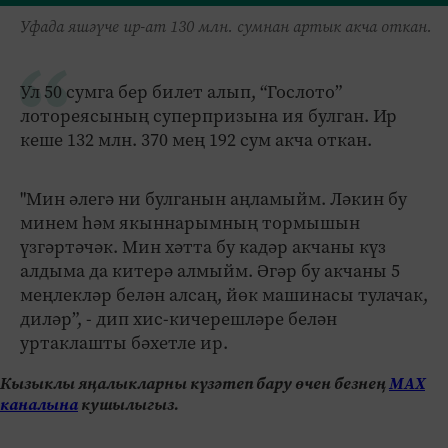
Уфада яшәүче ир-ат 130 млн. сумнан артык акча откан.
Ул 50 сумга бер билет алып, “Гослото”
лотореясының суперпризына ия булган. Ир
кеше 132 млн. 370 мең 192 сум акча откан.
"Мин әлегә ни булганын аңламыйм. Ләкин бу
минем һәм якыннарымның тормышын
үзгәртәчәк. Мин хәтта бу кадәр акчаны күз
алдыма да китерә алмыйм. Әгәр бу акчаны 5
меңлекләр белән алсаң, йөк машинасы тулачак,
диләр”, - дип хис-кичерешләре белән
уртаклашты бәхетле ир.
Кызыклы яңалыкларны күзәтеп бару өчен безнең
МАХ
каналына
кушылыгыз.