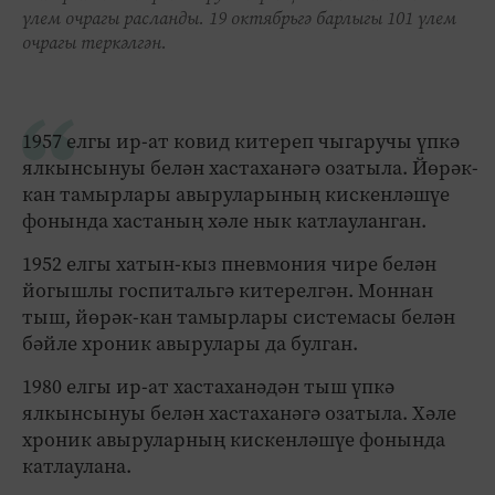
үлем очрагы расланды. 19 октябрьгә барлыгы 101 үлем
очрагы теркәлгән.
1957 елгы ир-ат ковид китереп чыгаручы үпкә
ялкынсынуы белән хастаханәгә озатыла. Йөрәк-
кан тамырлары авыруларының кискенләшүе
фонында хастаның хәле нык катлауланган.
1952 елгы хатын-кыз пневмония чире белән
йогышлы госпитальгә китерелгән. Моннан
тыш, йөрәк-кан тамырлары системасы белән
бәйле хроник авырулары да булган.
1980 елгы ир-ат хастаханәдән тыш үпкә
ялкынсынуы белән хастаханәгә озатыла. Хәле
хроник авыруларның кискенләшүе фонында
катлаулана.