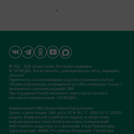
© 2011 - 2026. Шахри Казан. Все права защищены.
© ТАТМЕДИА. Все материалы, размещенные на сайте, защищены
законом.
Перепечатка, воспроизведение и распространение в любом
объеме информации, размещенной на сайте, возможна только с
письменного согласия редакций СМИ.
При поддержке Республиканского агентства по печати и
массовым коммуникациям «ТАТМЕДИА».
Наименование СМИ: Шахри Казан (Город Казань)
Запись о регистрации СМИ, дата: ЭЛ № ФС 77 - 90219 от 07.10.2025
выдано Федеральной службой по надзору в сфере связи,
информационных технологий и массовых коммуникаций
ФИО главного редактора: и.о. Васильева Эльза Рафаиловна
Адрес редакции: 420066, Российская Федерация, Республика