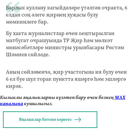
Барлык куллану кагыйдәләре үтәлгән очракта, 6
елдан соң әлеге җирнең хуҗасы булу
мөмкинлеге бар.
Бу хакта журналистлар өчен оештырылган
матбугат очрашуында ТР Җир һәм мөлкәт
мөнәсәбәтләре министры урынбасары Рөстәм
Шәмиев сөйләде.
Аның сөйләвенчә, җир участогына ия булу өчен
6 ел буе шул торак пунктта яшәргә һәм эшләргә
кирәк.
Кызыклы яңалыкларны күзәтеп бару өчен безнең
МАХ
каналына
кушылыгыз.
Яңалыклар битенә керегез