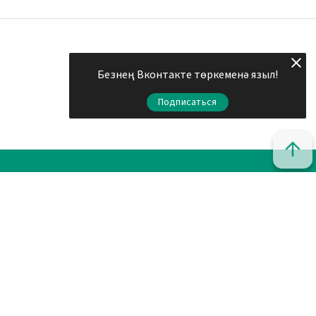
Безнең Вконтакте төркеменә языл!
Подписаться
© 2011 - 2026. Шахри Казан. Все права защищены.
© ТАТМЕДИА. Все материалы, размещенные на сайте, защищены
законом.
Перепечатка, воспроизведение и распространение в любом
объеме информации, размещенной на сайте, возможна только с
письменного согласия редакций СМИ.
При поддержке Республиканского агентства по печати и
массовым коммуникациям «ТАТМЕДИА».