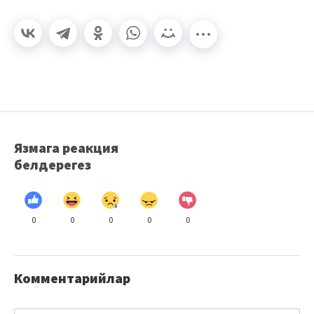
Язмага реакция
белдерегез
0
0
0
0
0
Комментарийлар