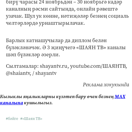
бирү чарасы 24 ноябрьдән – 30 ноябрьгә кадәр
каналның рәсми сайтында, онлайн рәвештә
узачак. Шул ук көнне, нәтиҗәләр безнең социаль
челтәрләрдә урнаштырылачак.
Барлык катнашучылар да диплом белән
бүләкләнәчәк. Ә 3 җиңүчегә «ШАЯН ТВ» каналы
шәп бүләкләр әзерли.
Сылтамалар: shayantv.ru, youtube.com/ШАЯНТВ,
@shaiantv, / shayantv
Реклама хокукында
Кызыклы яңалыкларны күзәтеп бару өчен безнең
МАХ
каналына
кушылыгыз.
#бәйге
#«Шаян ТВ»