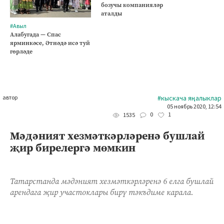
бозучы компанияләр
аталды
#Авыл
Алабугада — Спас
ярминкәсе, Әтнәдә исә туй
гөрләде
автор
#кыскача яңалыклар
05 ноябрь 2020, 12:54
0
1
1535
Мәдәният хезмәткәрләренә бушлай
җир бирелергә мөмкин
Татарстанда мәдәният хезмәткәрләренә 6 елга бушлай
арендага җир участоклары бирү тәкъдиме карала.