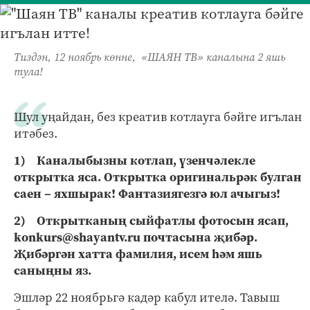
Тиздән, 12 ноябрь көнне, «ШАЯН ТВ» каналына 2 яшь
тула!
Шул уңайдан, без креатив котлауга бәйге игълан
итәбез.
1) Каналыбызны котлап, үзенчәлекле
открытка яса. Открытка оригинальрәк булган
саен – яхшырак! Фантазиягезгә юл ачыгыз!
2) Открытканың сыйфатлы фотосын ясап,
konkurs@shayantv.ru почтасына җибәр.
Җибәргән хатта фамилия, исем һәм яшь
саныңны яз.
Эшләр 22 ноябрьгә кадәр кабул ителә. Тавыш