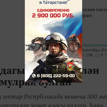
#Шоу-бизнес
Илназ Сафиуллин гаил
турында 10 факт
#кыскача яңа
13 сентябрь 2017
0
1785
дагы җиде ел белән
мулрак булган
 гектар Республикада якынча 300 ме
льтуралар җыеп аласы калган. Һава