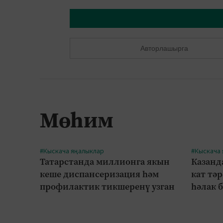
Авторлашырга
Мөһим
#Кыскача яңалыклар
#Кыскача
Татарстанда миллионга якын
Казанд
кеше диспансеризация һәм
кат тә
профилактик тикшеренү узган
һәлак 