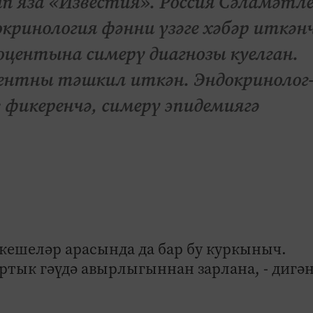
ип яза «Известия». Россия Сәламәтл
ринология фәнни үзәге хәбәр иткәнч
центына симерү диагнозы куелган.
оцентны тәшкил иткән. Эндокринолог
 фикеренчә, симерү эпидемиягә
 кешеләр арасында да бар бу куркыныч.
тык гәүдә авырлыгыннан зарлана, - дигән