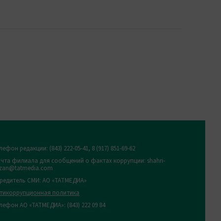
лефон редакции:
(843) 222-05-41, 8 (917) 851-69-62
чта филиала для сообщений о фактах коррупции: shahri-
zan@tatmedia.com
редитель СМИ: АО «ТАТМЕДИА»
тикоррупционная политика
лефон АО «ТАТМЕДИА»: (843) 222 09 84