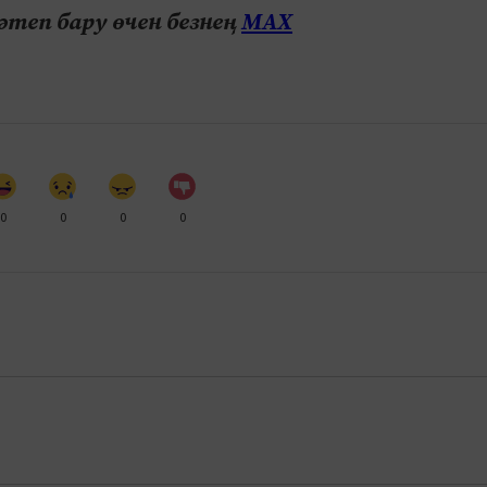
теп бару өчен безнең
МАХ
0
0
0
0