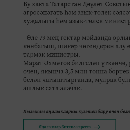
Бу хакта Татарстан Дәүләт Советы
агросәнәгать һәм азык-төлек сәя
хуҗалыгы һәм азык-төлек министр
- Әле 79 мең гектар мәйданда орл
көнбагыш, шикәр чөгендерен алу ө
тармак министры.
Марат Әхмәтов билгеләп үткәнчә,
өчен, якынча 3,5 млн тонна бөрте
белән чагыштырганда, мулрак бул
ашлык сата алачак.
Кызыклы яңалыкларны күзәтеп бару өчен без
Яңалыклар битенә керегез