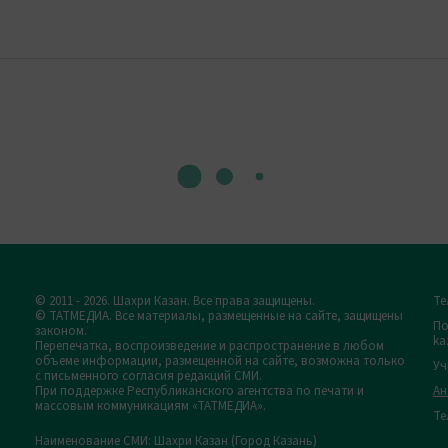
© 2011 - 2026. Шахри Казан. Все права защищены.
Те
© ТАТМЕДИА. Все материалы, размещенные на сайте, защищены
По
законом.
ka
Перепечатка, воспроизведение и распространение в любом
объеме информации, размещенной на сайте, возможна только
Уч
с письменного согласия редакций СМИ.
При поддержке Республиканского агентства по печати и
Ан
массовым коммуникациям «ТАТМЕДИА».
Те
Наименование СМИ: Шахри Казан (Город Казань)