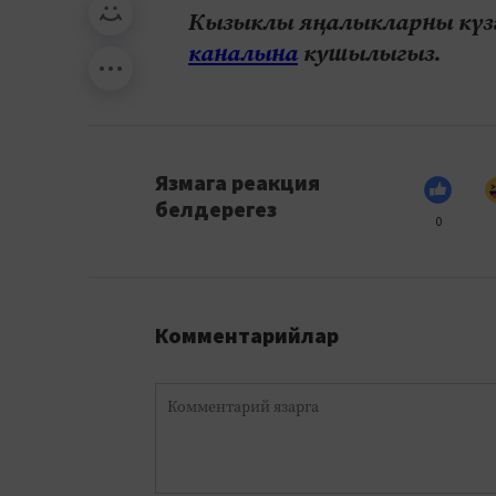
Кызыклы яңалыкларны күзә
каналына
кушылыгыз.
Язмага реакция
белдерегез
0
Комментарийлар