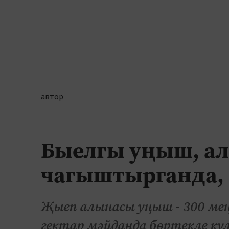
автор
Быелгы уңыш, ал
чагыштырганда, 
Җыеп алынасы уңыш - 300 мең
гектар мәйданда бөртекле ку