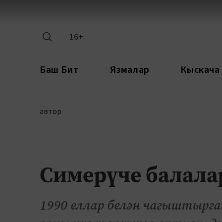
16+
Баш Бит
Язмалар
Кыскача
автор
Симерүче балала
1990 еллар белән чагыштырга