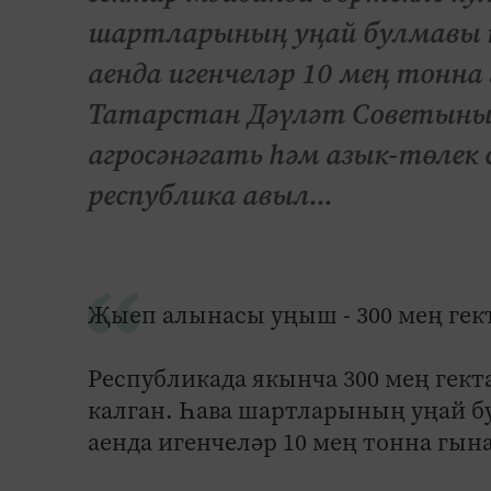
шартларының уңай булмавы 
аенда игенчеләр 10 мең тонна
Татарстан Дәүләт Советының
агросәнәгать һәм азык-төле
республика авыл...
Җыеп алынасы уңыш - 300 мең гек
Республикада якынча 300 мең гект
калган. Һава шартларының уңай б
аенда игенчеләр 10 мең тонна гын