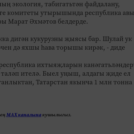
ның экология, табигатьтән файдалану,
сәте комитеты утырышында республика ав
ы Марат Әхмәтов белдерде.
ыкка дигән кукурузны җыясы бар. Шулай ук
чен дә яхшы һава торышы кирәк, - диде
 республика ихтыяҗларын канәгатьләндер
к таләп ителә. Быел уңыш, алдагы җиде ел
ганлыктан, Татарстан якынча 1 млн тонна
нең
МАХ каналына
кушылыгыз.