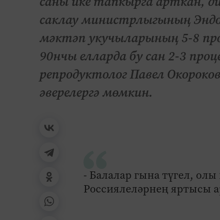
саны ике тапкырга арткан, д
саклау министрлыгының Эндок
мәктәп укучыларының 5-8 про
90нчы елларда бу сан 2-3 пр
репродуктолог Павел Окороков
әверелергә мөмкин.
- Балалар гына түгел, олы
Россиялеләрнең яртысы ар