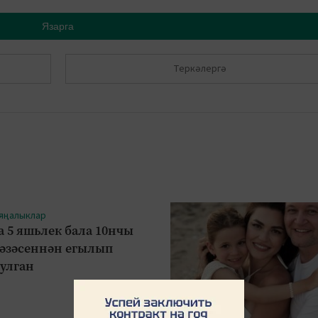
Язарга
Теркәлергә
 яңалыклар
а 5 яшьлек бала 10нчы
рәзәсеннән егылып
булган