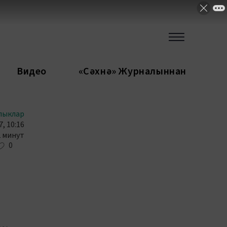
Видео
«Сәхнә» Журналыннан
лыклар
, 10:16
2 минут
0