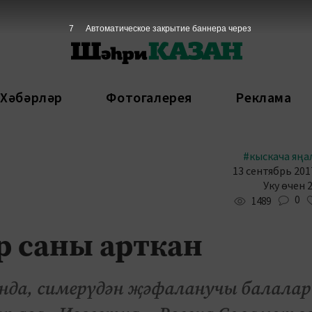
6
Автоматическое закрытие баннера через
 Хәбәрләр
Фотогалерея
Реклама
#кыскача яңа
13 сентябрь 2017
Уку өчен 
0
1489
р саны арткан
нда, симерүдән җәфаланучы балалар