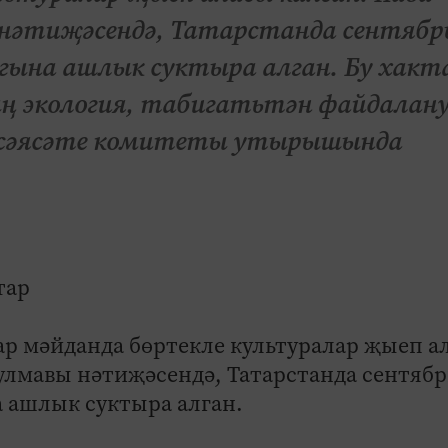
нәтиҗәсендә, Татарстанда сентябр
 гына ашлык суктыра алган. Бу хакт
 экология, табигатьтән файдалану
к сәясәте комитеты утырышында
тар
ар мәйданда бөртекле культуралар җыеп а
улмавы нәтиҗәсендә, Татарстанда сентябр
а ашлык суктыра алган.