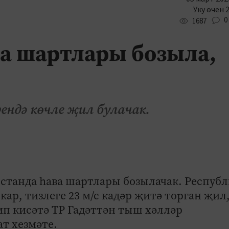
Уку өчен 
0
1687
а шартлары бозыла,
ендә көчле җил булачак.
рстанда һава шартлары бозылачак. Респуб
ар, тизлеге 23 м/с кадәр җитә торган җил
дип кисәтә ТР Гадәттән тыш хәлләр
т хезмәте.