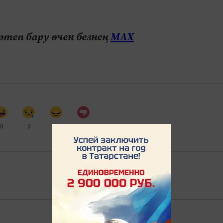
теп бару өчен безнең
МАХ
0
0
0
0