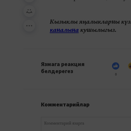
Кызыклы яңалыкларны күзә
каналына
кушылыгыз.
Язмага реакция
белдерегез
0
Комментарийлар