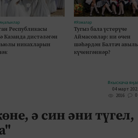
 яңалыклар
#Язмалар
тан Республикасы
Тугыз бала үстерүче
ә Казанда дистәләгән
Аймасовлар: ни өчен
рьюлы никахларын
шәһәрдән Балтач авыл
чәк
күченгәннәр?
#кыскача яңа
04 март 2023
0
2016
көне, ә син әни түгел,
а"