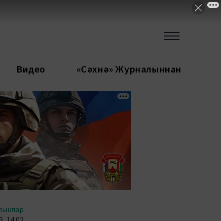
Видео
«Сәхнә» Журналыннан
лыклар
, 14:02