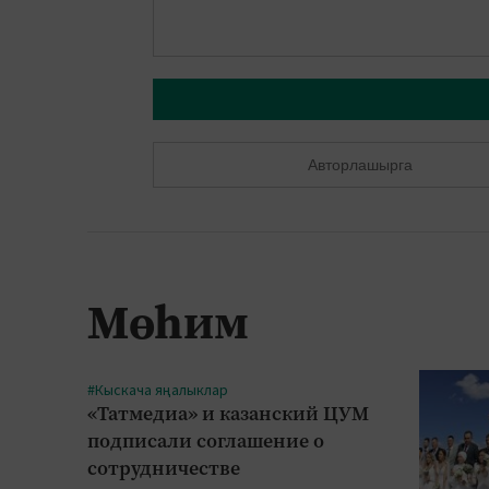
Авторлашырга
Мөһим
#Кыскача яңалыклар
«Татмедиа» и казанский ЦУМ
подписали соглашение о
сотрудничестве