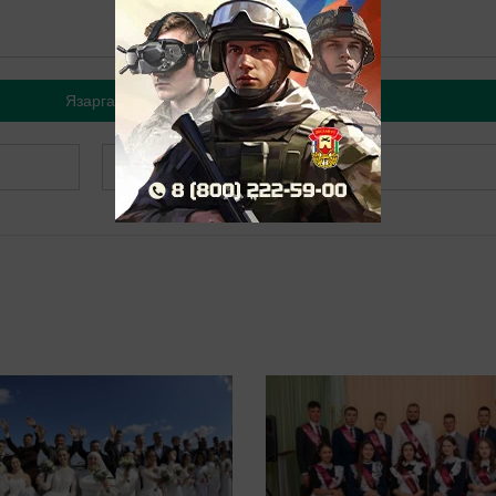
Язарга
Теркәлергә