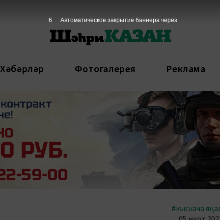
5
Автоматическое закрытие баннера через
 Хәбәрләр
Фотогалерея
Реклама
#кыскача яңа
05 март 2023