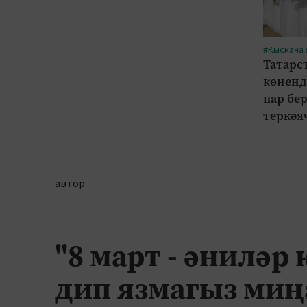
#Кыскача
Татарс
көненд
пар бе
теркәя
автор
"8 март - әниләр 
дип язмагыз миң