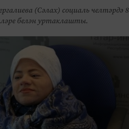
ргалиева (Сәлах) социаль челтәрдә 8
шләре белән уртаклашты.