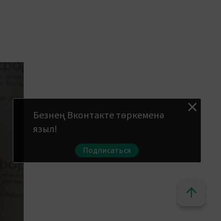
Безнең Вконтакте төркеменә
языл!
Подписаться