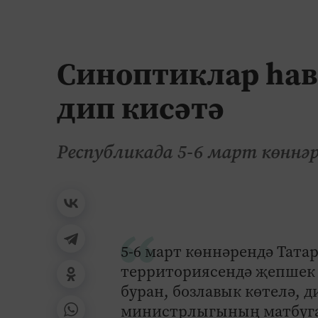
Синоптиклар һав
дип кисәтә
Республикада 5-6 март көннәр
5-6 март көннәрендә Тата
территориясендә җепшек к
буран, бозлавык көтелә, 
министрлыгының матбуга