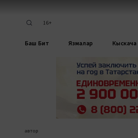
16+
Баш Бит
Язмалар
Кыскача
автор