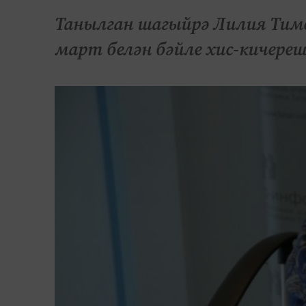
Танылган шагыйрә Лилия Тиме
март белән бәйле хис-кичере