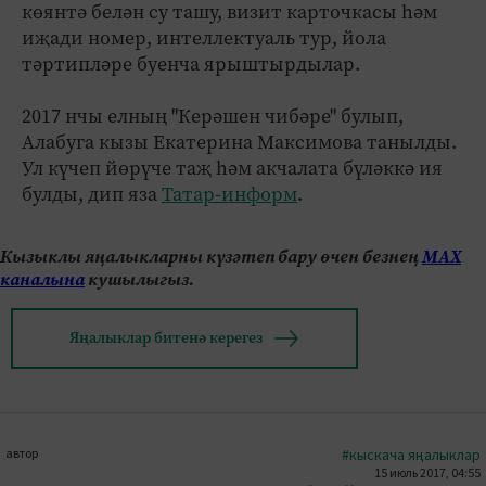
көянтә белән су ташу, визит карточкасы һәм
иҗади номер, интеллектуаль тур, йола
тәртипләре буенча ярыштырдылар.
2017 нчы елның "Керәшен чибәре" булып,
Алабуга кызы Екатерина Максимова танылды.
Ул күчеп йөрүче таҗ һәм акчалата бүләккә ия
булды, дип яза
Татар-информ
.
Кызыклы яңалыкларны күзәтеп бару өчен безнең
МАХ
каналына
кушылыгыз.
Яңалыклар битенә керегез
автор
#кыскача яңалыклар
15 июль 2017, 04:55