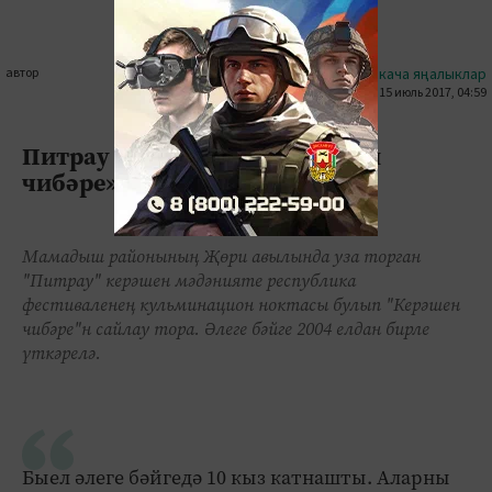
автор
#кыскача яңалыклар
15 июль 2017, 04:59
0
0
1630
Питрау бәйрәмендә «Керәшен
чибәре»н сайладылар
Мамадыш районының Җөри авылында уза торган
"Питрау" керәшен мәдәнияте республика
фестиваленең кульминацион ноктасы булып "Керәшен
чибәре"н сайлау тора. Әлеге бәйге 2004 елдан бирле
үткәрелә.
Быел әлеге бәйгедә 10 кыз катнашты. Аларны