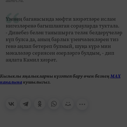
dumrt.ru.
Үзенең баганасында мөфти хәзрәтләре ислам
нигезләренә багышланган сорауларда туктала.
- Динебез белән танышырга теләк белдерүчеләр
күп булса да, аның барлык үзенчәлекләрен тиз
генә аңлап бетереп булмый, шуңа күрә мин
мәкаләләр сериясен әзерләргә булдым, - дип
аңлата Камил хәзрәт.
Кызыклы яңалыкларны күзәтеп бару өчен безнең
МАХ
каналына
кушылыгыз.