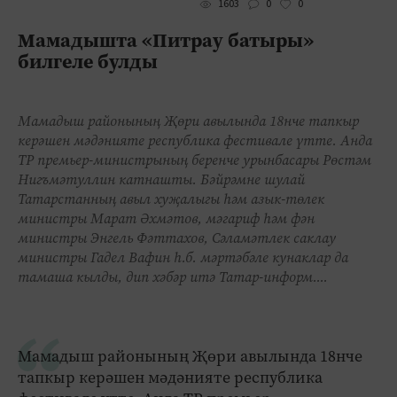
0
0
1603
Мамадышта «Питрау батыры»
билгеле булды
Мамадыш районының Җөри авылында 18нче тапкыр
керәшен мәдәнияте республика фестивале үтте. Анда
ТР премьер-министрының беренче урынбасары Рөстәм
Нигъмәтуллин катнашты. Бәйрәмне шулай
Татарстанның авыл хуҗалыгы һәм азык-төлек
министры Марат Əхмәтов, мәгариф һәм фән
министры Энгель Фәттахов, Сәламәтлек саклау
министры Гадел Вафин һ.б. мәртәбәле кунаклар да
тамаша кылды, дип хәбәр итә Татар-информ....
Мамадыш районының Җөри авылында 18нче
тапкыр керәшен мәдәнияте республика