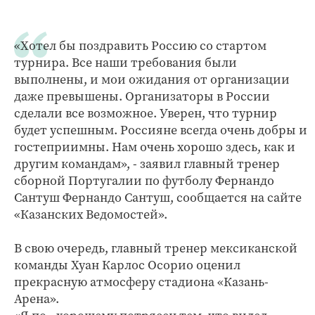
«Хотел бы поздравить Россию со стартом
турнира. Все наши требования были
выполнены, и мои ожидания от организации
даже превышены. Организаторы в России
сделали все возможное. Уверен, что турнир
будет успешным. Россияне всегда очень добры и
гостеприимны. Нам очень хорошо здесь, как и
другим командам», - заявил главный тренер
сборной Португалии по футболу Фернандо
Сантуш Фернандо Сантуш, сообщается на сайте
«Казанских Ведомостей».
В свою очередь, главный тренер мексиканской
команды Хуан Карлос Осорио оценил
прекрасную атмосферу стадиона «Казань-
Арена».