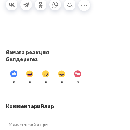
Язмага реакция
белдерегез
0
0
0
0
0
Комментарийлар