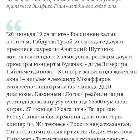
җитәкчесе Зимфира Гыйльметдинова хәбәр итә.
"20 июньдә 19 сәгатьтә - Россиянең халык
артисты, Габдулла Тукай исемендәге Дәүләт
премиясе лауреаты Анатолий Шутиков
җитәкчелегендәге Халык уен кораллары дәүләт
оркестры концерты булачак, - диде Зимфира
Гыйльметдинова. - Концерт вакытында җыелган
акча 14 яшьлек Александр Мозаффаров
гаиләсенә тапшырылачак. Сашада ДЦП
диагнозы. Казанның «Логос» реабилитация
үзәгендә дәвалану узу өчен аңа 55500 сум акча
кирәк. 27 июньдә 19 сәгатьтә - Татарстан
Республикасы филармония джаз оркестры
концерты. Җитәкчесе - Россиянең атказанган,
Татарстанның халык артисты Лидия Әхмәтова.
Дирижер - Татарстанның атказанган сәнгать