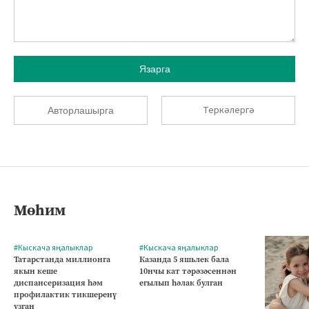
Язарга
Теркәлергә
Авторлашырга
Мөһим
#Кыскача яңалыклар
#Кыскача яңалыклар
Татарстанда миллионга
Казанда 5 яшьлек бала
якын кеше
10нчы кат тәрәзәсеннән
диспансеризация һәм
егылып һәлак булган
профилактик тикшеренү
узган