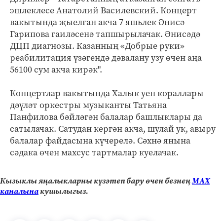
эшлеклесе Анатолий Василевский. Концерт
вакытында җыелган акча 7 яшьлек Әнисә
Гарипова гаиләсенә тапшырылачак. Әнисәдә
ДЦП диагнозы. Казанның «Добрые руки»
реабилитация үзәгендә дәвалану узу өчен аңа
56100 сум акча кирәк".
Концертлар вакытында Халык уен кораллары
дәүләт оркестры музыканты Татьяна
Панфилова бәйләгән балалар башлыклары да
сатылачак. Сатудан кергән акча, шулай ук, авыру
балалар файдасына күчерелә. Сәхнә янына
сәдака өчен махсус тартмалар куелачак.
Кызыклы яңалыкларны күзәтеп бару өчен безнең
МАХ
каналына
кушылыгыз.