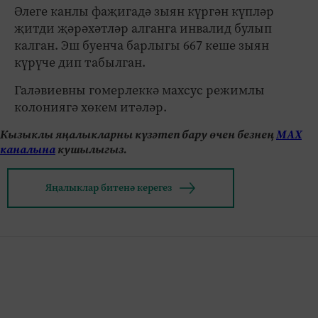
Әлеге канлы фаҗигадә зыян күргән күпләр
җитди җәрәхәтләр алганга инвалид булып
калган. Эш буенча барлыгы 667 кеше зыян
күрүче дип табылган.
Галәвиевны гомерлеккә махсус режимлы
колониягә хөкем итәләр.
Кызыклы яңалыкларны күзәтеп бару өчен безнең
МАХ
каналына
кушылыгыз.
Яңалыклар битенә керегез