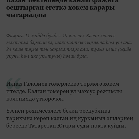
оештырган егеткә хөкем карары
чыгарылды
Фаҗига 11 майда булды. 19 яшьлек Казан кешесе
мәктәпкә бәреп керә, шартлаткыч ыргыта һәм ут ача.
24 кеше төрле тән җәрәхәтләре ала, тугыз кеше (җиде
укучы һәм ике укытучы) һәлак була.
Илназ Галәвиев гомерлеккә төрмәгә хөкем
ителде. Калган гомерен ул махсус режимлы
колониядә үткәрәчәк.
Үзенең рәхимсезлеге белән республика
тарихына кереп калган иң куркыныч эшләрнең
берсенә Татарстан Югары суды нокта куйды.