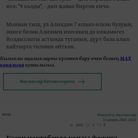
исә: "4 калды", - дип җавап биргән кичә.
Моннан тыш, ул Алиядән 7 яшькә өлкән булуын,
әнисе белән Алиянең икесенең дә кәҗәмөгез
йолдызлыгы астында туганын, дүрт бала алып
кайтырга теләвен әйткән.
Кызыклы яңалыкларны күзәтеп бару өчен безнең
МАХ
каналына
кушылыгыз.
Яңалыклар битенә керегез
автор
#кыскача яңалыклар
13 апрель 2023, 10:23
1
0
2455
Казан мәктәбендә канлы фаҗига