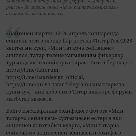
Бөтендөнья татар яшьләре форумы «Татар теле
рәисен» 26 апрель көнне «Мин татарча сөйләшәм»
акциясендә игълан итәчәк.
«Бәйгенең шарты: 13-26 апрель көннәрендә
социаль челтәрләрдә һәр постка #ТатарТеле2023
хештегын куеп, «Мин татарча сөйләшәм»
акциясе, татар теленә кагылышлы фикерләр
турында актив сөйләргә кирәк. Тагын бер шарт:
https://t.me/tatforum,
https://t.me/tatardesign_official,
https://t.me/univertatar Telegram-каналларына
кушылу», - дип хәбәр итә Татар яшьләре форумы
матбугат хезмәте.
Бәйге кысаларында сәхифәдәге фотога «Мин
татарча сөйләшәм» сүзтезмәсен өстәргә яки
акциянең логотибын куярга, «Мин татарча
сөйләшәм» акциясенең афишасын сәхифәгә