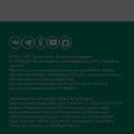
© 2011 - 2026. Шахри Казан. Все права защищены.
© ТАТМЕДИА. Все материалы, размещенные на сайте, защищены
законом.
Перепечатка, воспроизведение и распространение в любом
объеме информации, размещенной на сайте, возможна только с
письменного согласия редакций СМИ.
При поддержке Республиканского агентства по печати и
массовым коммуникациям «ТАТМЕДИА».
Наименование СМИ: Шахри Казан (Город Казань)
Запись о регистрации СМИ, дата: ЭЛ № ФС 77 - 90219 от 07.10.2025
выдано Федеральной службой по надзору в сфере связи,
информационных технологий и массовых коммуникаций
ФИО главного редактора: и.о. Васильева Эльза Рафаиловна
Адрес редакции: 420066, Российская Федерация, Республика
Татарстан, г.Казань, ул.Декабристов, д.2