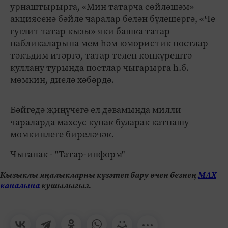
урнаштырырга, «Мин татарча сөйләшәм»
акциясенә бәйле чаралар белән бүлешергә, «Че
гуглит татар кызы» яки башка татар
пабликаларына мем һәм юмористик постлар
тәкъдим итәргә, татар телен көнкүрештә
куллану турында постлар чыгарырга һ.б.
мөмкин, диелә хәбәрдә.
Бәйгедә җиңүчегә ел дәвамында милли
чараларда махсус кунак буларак катнашу
мөмкинлеге биреләчәк.
Чыганак - "Татар-информ"
Кызыклы яңалыкларны күзәтеп бару өчен безнең
МАХ
каналына
кушылыгыз.