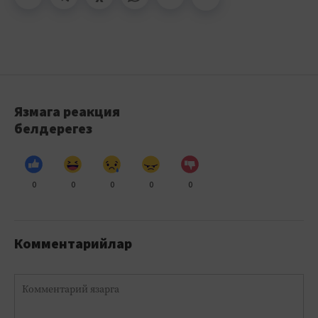
Язмага реакция
белдерегез
0
0
0
0
0
Комментарийлар