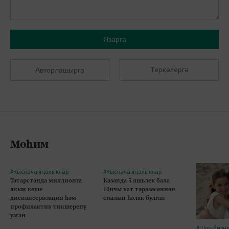
Язарга
Теркәлергә
Авторлашырга
Мөһим
#Кыскача яңалыклар
#Кыскача яңалыклар
Татарстанда миллионга
Казанда 5 яшьлек бала
якын кеше
10нчы кат тәрәзәсеннән
диспансеризация һәм
егылып һәлак булган
профилактик тикшеренү
узган
#Шоу-бизн