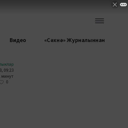
Видео
«Сәхнә» Журналыннан
лыклар
, 09:23
2 минут
0