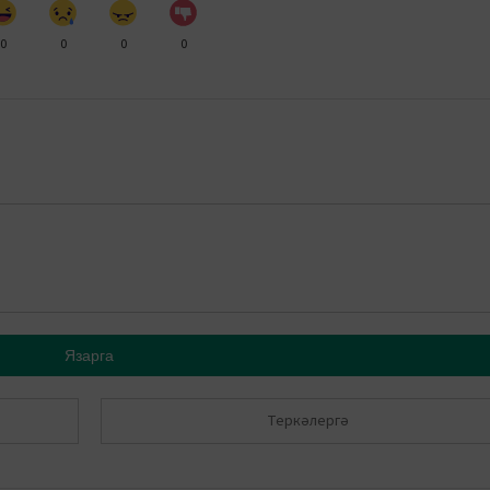
0
0
0
0
Язарга
Теркәлергә