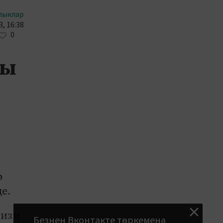
лыклар
, 16:38
0
сы
ә
е.
ризм
Безнең Вконтакте төркеменә