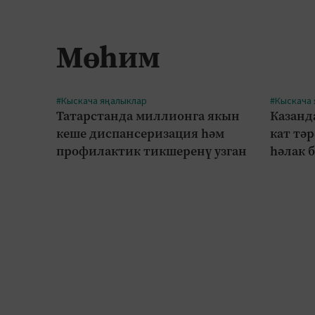
Мөһим
#Кыскача яңалыклар
#Кыскача
Татарстанда миллионга якын
Казанд
кеше диспансеризация һәм
кат тә
профилактик тикшеренү узган
һәлак 