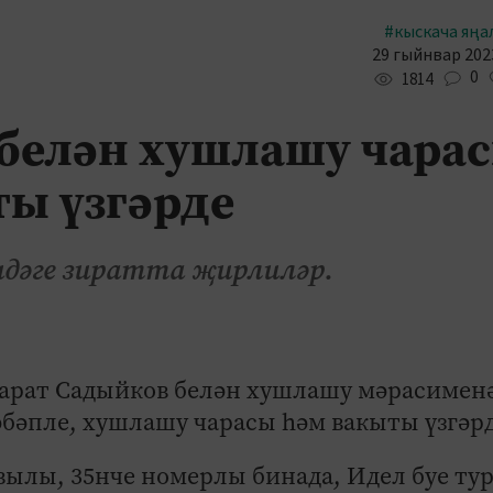
#кыскача яңа
29 гыйнвар 2023
0
1814
белән хушлашу чара
ы үзгәрде
дәге зиратта җирлиләр.
Марат Садыйков белән хушлашу мәрасимен
сәбәпле, хушлашу чарасы һәм вакыты үзгәрд
ылы, 35нче номерлы бинада, Идел буе ту