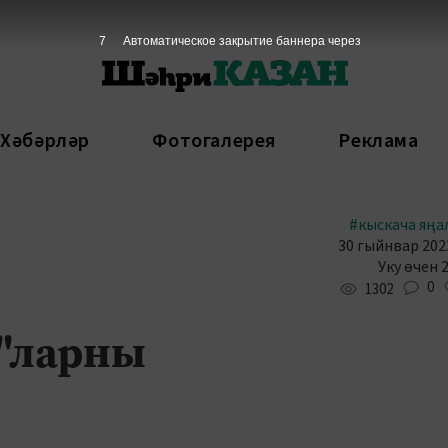
6
Автоматическое закрытие баннера через
 Хәбәрләр
Фотогалерея
Реклама
#кыскача яңа
30 гыйнвар 2023
Уку өчен 
0
1302
к"ларны