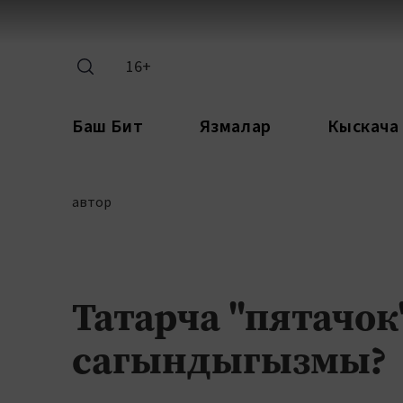
16+
Баш Бит
Язмалар
Кыскача
автор
Татарча "пятачо
сагындыгызмы?