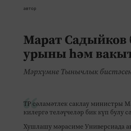
автор
Марат Садыйков 
урыны һәм вакыт
Мәрхүмне Тынычлык бистәсен
ТР сәламәтлек саклау министры 
килергә теләүчеләр бик күп булу 
Хушлашу мәрасиме Универсиада ав