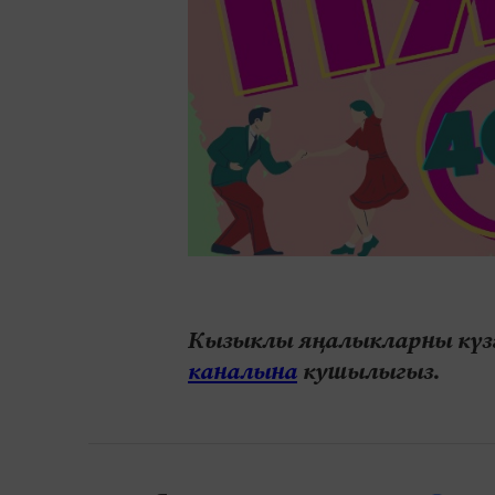
Кызыклы яңалыкларны күзә
каналына
кушылыгыз.