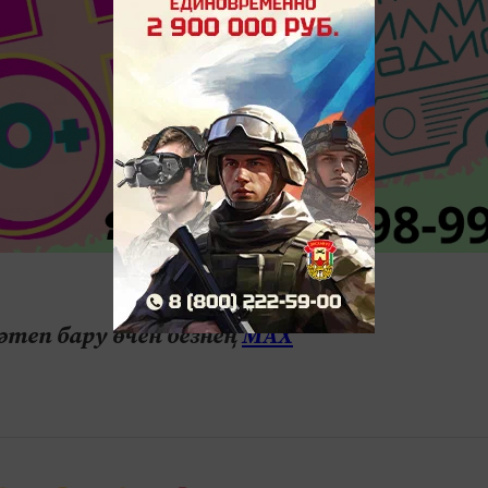
теп бару өчен безнең
МАХ