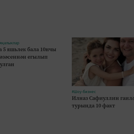
 яңалыклар
а 5 яшьлек бала 10нчы
рәзәсеннән егылып
булган
#Шоу-бизнес
Илназ Сафиуллин гаил
турында 10 факт