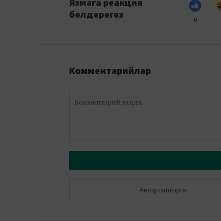
Язмага реакция
белдерегез
0
Комментарийлар
Авторлашырга