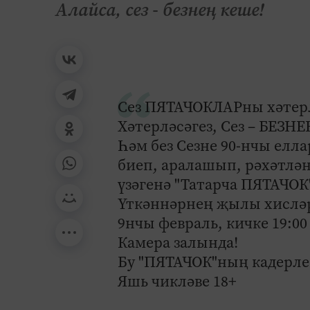
Алайса, сез - безнең кеше!
Сез ПЯТАЧОКЛАРны хәтер
Хәтерләсәгез, Сез – БЕЗН
Һәм без Сезне 90-нчы ел
биеп, аралашып, рәхәтлә
үзәгенә "Татарча ПЯТАЧОК
Үткәннәрнең җылы хисләр
9нчы февраль, кичке 19:0
Камера залында!
Бу "ПЯТАЧОК"ның кадерл
Яшь чикләве 18+