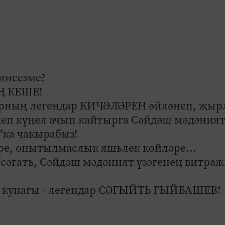
лисезме?
ЕҢ КЕШЕ!
ларның легендар КИЧӘЛӘРЕН әйләнеп, җыр
неп күңел ачып кайтырга Сәйдәш мәдәния
"ка чакырабыз!
е, онытылмаслык яшьлек көйләре...
0 сәгать, Сәйдәш мәдәният үзәгенең витра
е кунагы - легендар СӘГЫЙТЬ ГЫЙБАШЕВ!