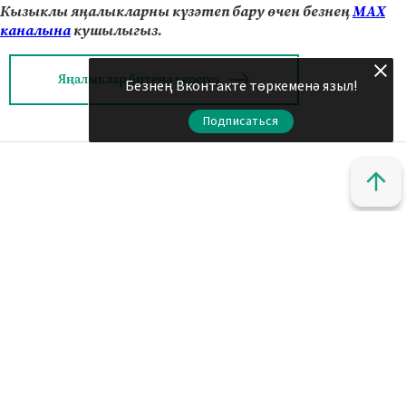
Кызыклы яңалыкларны күзәтеп бару өчен безнең
МАХ
каналына
кушылыгыз.
Яңалыклар битенә керегез
Безнең Вконтакте төркеменә языл!
Подписаться