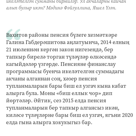
икеләтелгән сумманы бирмиләр. Ул акчаларны кайчан
алып булыр икән? Мәдинә Фәйзуллина, Яшел Үзән.
Вахитов районы пенсия бүлеге хезмәткәре
Галина Габдерәшитова аңлатуынча, 2014 елның
21 июленнән кергән закон нигезендә, бер
тапкыр бирелә торган түләүләр өлкәсендә
кагыйдәләр үзгәрде. Пенсияне финанслау
программасы буенча икеләтелгән суммадагы
акчаны алганнан соң, хәзер пенсия
тупланмаларын бары биш ел узгач кына кабат
алырга була. Моны «биш еллык чор» дип
йөртәләр. Әйтик, сез 2015 елда пенсия
тупланмаларын бер тапкыр алгансыз икән,
киләсе түләүләрне бары биш ел узгач, ягъни 2020
елда гына алырга хокукыгыз бар.