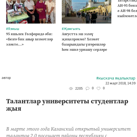
Татарстанд
АИ-95 бен
ә АИ-98 бе
кыйммәтл
#Язмыш
#Җәмгыять
95 яшьлек Гөлфәридә әби:
Августта эш эзләү
«Безгә бик авыр хезмәтләр
җиңелрәкме? Хезмәт
эләкте...»
базарындагы үзгәрешләр
һәм эшкә урнашу серләре
автор
#кыскача яңалыклар
22 март 2018, 14:39
0
0
2205
Талантлар университеты студентлар
җыя
В марте этого года Казанский открытый университет
талантов 2.0 посещает районы республики с