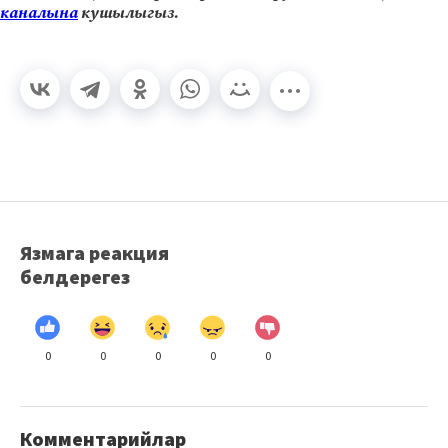
каналына
кушылыгыз.
Язмага реакция
белдерегез
0
0
0
0
0
Комментарийлар