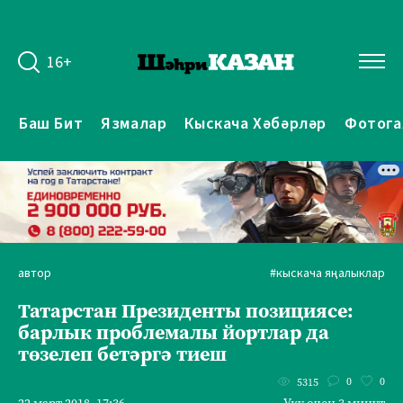
16+
Баш Бит
Язмалар
Кыскача Хәбәрләр
Фотога
автор
#кыскача яңалыклар
Татарстан Президенты позициясе:
барлык проблемалы йортлар да
төзелеп бетәргә тиеш
0
0
5315