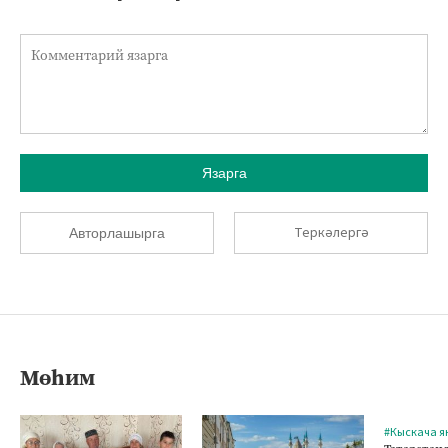
Язарга
Теркәлергә
Авторлашырга
Мөһим
#Кыскача я