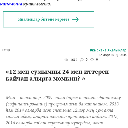
каналына
кушылыгыз.
Яңалыклар битенә керегез
автор
#кыскача яңалыклар
22 март 2018, 13:44
0
0
1679
«12 мең сумымны 24 мең иттереп
кайчан алырга мөмкин? »
Мин – пенсионер. 2009 елдан бирле пенсияне финанслау
(софинансирование) программасында катнашам. 2013
һәм 2014 елларда исәп счетыма 12шәр мең сум акча
салган идем, аларны икеләтә арттырып алдым. 2015,
2016 елларда кабат кертемнәр күчердем, ләкин