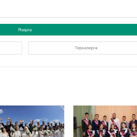
Язарга
Теркәлергә