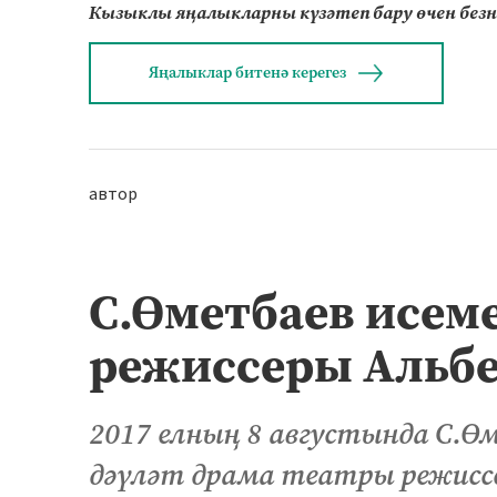
Кызыклы яңалыкларны күзәтеп бару өчен без
Яңалыклар битенә керегез
автор
С.Өметбаев исем
режиссеры Альбе
2017 елның 8 августында С.Ө
дәүләт драма театры режисс