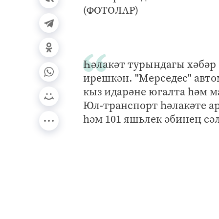
Һәлакәт турындагы хәбәр 
ирешкән. "Мерседес" авто
кыз идарәне югалта һәм 
Юл-транспорт һәлакәте ар
һәм 101 яшьлек әбинең сә