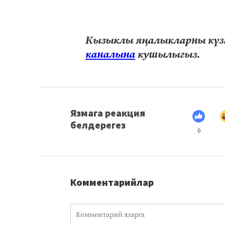
Кызыклы яңалыкларны күзә
каналына
кушылыгыз.
Язмага реакция
белдерегез
0
Комментарийлар