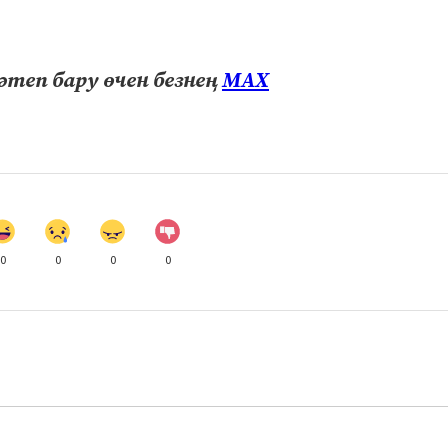
теп бару өчен безнең
МАХ
0
0
0
0