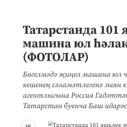
Татарстанда 101 
машина юл һәлак
(ФОТОЛАР)
Бөгелмәдә җиңел машина юл ч
кешенең сәламәтлегенә зыян 
агентлыгына Россия Гадәтт
Татарстан буенча Баш идарә