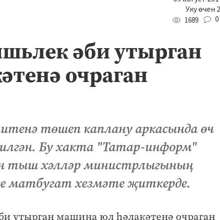
Уку өчен 
0
1689
яшьлек әби утырган
әтенә очраган
итенә төшеп каплану аркасында өч
килгән. Бу хакта "Татар-информ"
ән тыш хәлләр министрлыгының
се матбугат хезмәте җиткерде.