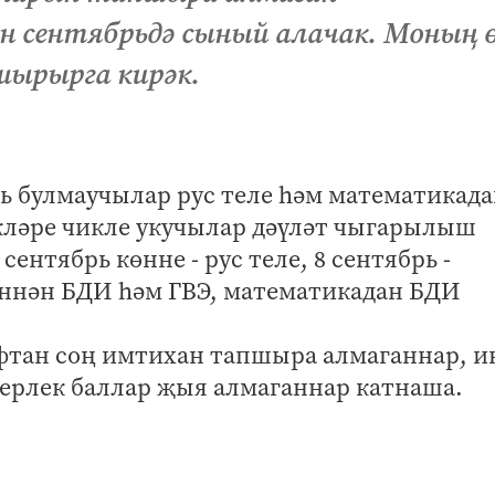
н сентябрьдә сыный алачак. Моның 
шырырга кирәк.
 булмаучылар рус теле һәм математикад
екләре чикле укучылар дәүләт чыгарылыш
ентябрь көнне - рус теле, 8 сентябрь -
леннән БДИ һәм ГВЭ, математикадан БДИ
фтан соң имтихан тапшыра алмаганнар, и
ерлек баллар җыя алмаганнар катнаша.