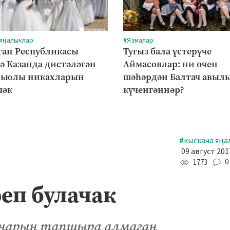
 яңалыклар
#Язмалар
тан Республикасы
Тугыз бала үстерүче
ә Казанда дистәләгән
Аймасовлар: ни өчен
рьюлы никахларын
шәһәрдән Балтач авыл
чәк
күченгәннәр?
#кыскача яңа
09 август 201
0
1773
еп булачак
ннарын тапшыра алмаган