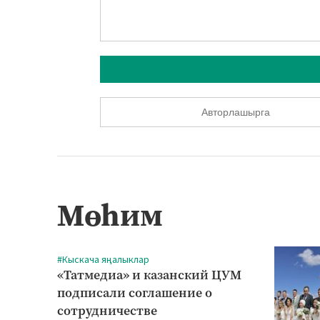
Авторлашырга
Мөһим
#Кыскача яңалыклар
«Татмедиа» и казанский ЦУМ
подписали соглашение о
сотрудничестве