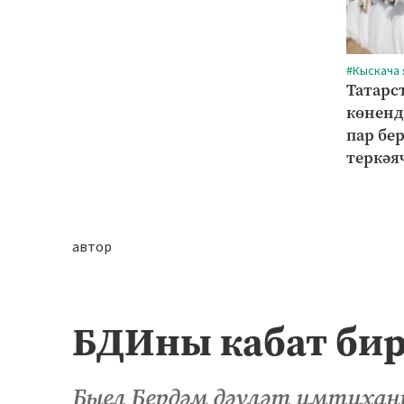
#Кыскача
Татарс
көненд
пар бе
теркәя
автор
БДИны кабат бир
Быел Бердәм дәүләт имтиха