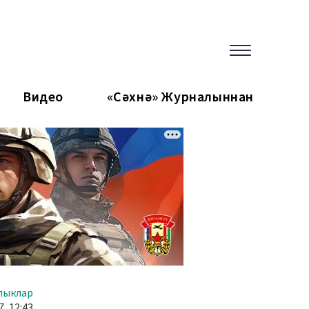
Видео
«Сәхнә» Журналыннан
лыклар
7, 12:43