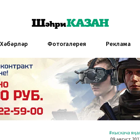
 Хәбәрләр
Фотогалерея
Реклама
#кыскача яңа
09 август 201