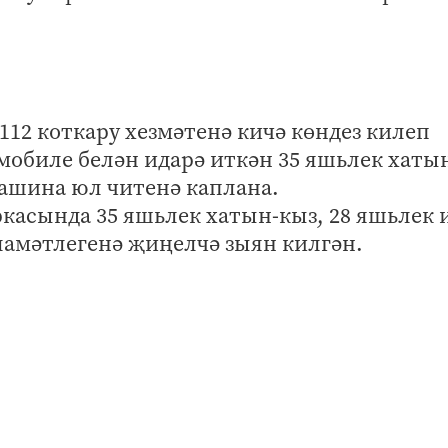
112 коткару хезмәтенә кичә көндез килеп
мобиле белән идарә иткән 35 яшьлек хаты
машина юл читенә каплана.
касында 35 яшьлек хатын-кыз, 28 яшьлек 
ламәтлегенә җиңелчә зыян килгән.