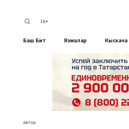
16+
Баш Бит
Язмалар
Кыскача
автор