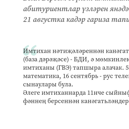
абитуриентлар үзләрен янәдә
21 августка кадәр гариза тап
Имтихан нәтиҗәләреннән канәгать
(база дәрәҗәсе) - БДИ, ә мөмкинл
имтиханы (ГВЭ) тапшыра алачак. 5 с
математика, 16 сентябрь - рус те
сынаулары була.
Әлеге имтиханнарда 11нче сыйны
фәннең берсеннән канәгатьләндер