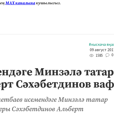
нең
МАХ каналына
кушылыгыз.
#кыскача яңа
09 август 201
0
1585
ендәге Минзәлә тата
рт Сәхәбетдинов ваф
метбаев исемендәге Минзәлә татар
еры Сәхәбетдинов Альберт