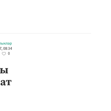
лыклар
7, 08:34
0
ры
ат